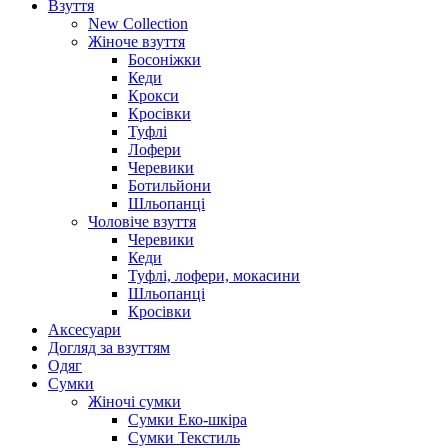
Взуття
New Collection
Жіноче взуття
Босоніжки
Кеди
Крокси
Кросівки
Туфлі
Лофери
Черевики
Ботильйони
Шльопанці
Чоловіче взуття
Черевики
Кеди
Туфлі, лофери, мокасини
Шльопанці
Кросівки
Аксесуари
Догляд за взуттям
Одяг
Сумки
Жіночі сумки
Сумки Еко-шкіра
Сумки Текстиль