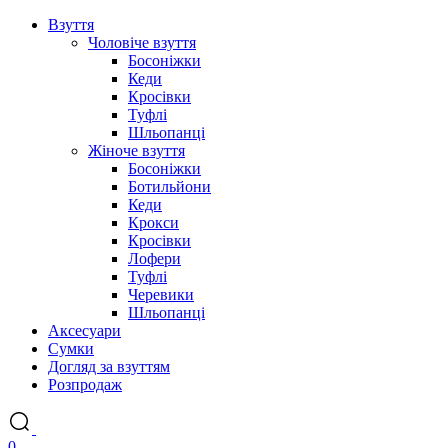
Взуття
Чоловіче взуття
Босоніжки
Кеди
Кросівки
Туфлі
Шльопанці
Жіноче взуття
Босоніжки
Ботильйони
Кеди
Крокси
Кросівки
Лофери
Туфлі
Черевики
Шльопанці
Аксесуари
Сумки
Догляд за взуттям
Розпродаж
0