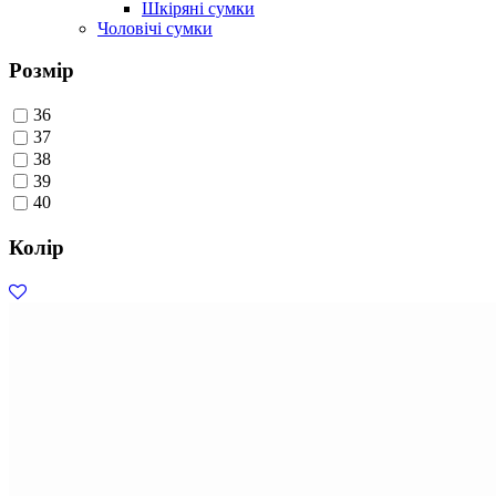
Шкіряні сумки
Чоловічі сумки
Розмір
36
37
38
39
40
Колір