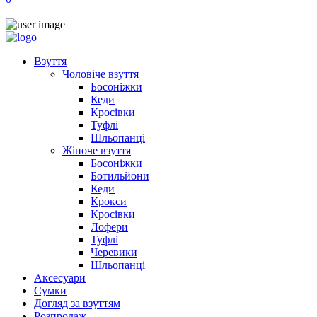
Взуття
Чоловіче взуття
Босоніжки
Кеди
Кросівки
Туфлі
Шльопанці
Жіноче взуття
Босоніжки
Ботильйони
Кеди
Крокси
Кросівки
Лофери
Туфлі
Черевики
Шльопанці
Аксесуари
Сумки
Догляд за взуттям
Розпродаж