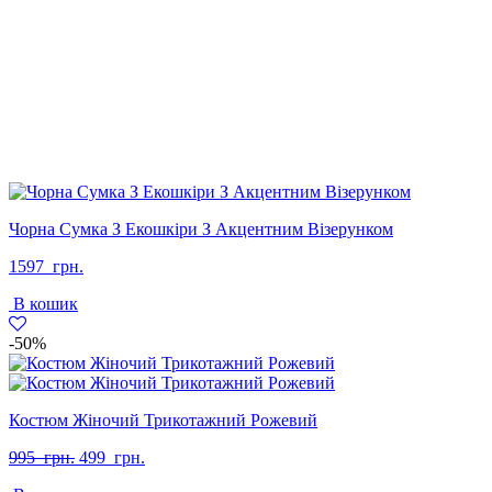
Чорна Сумка З Екошкіри З Акцентним Візерунком
1597
грн.
В кошик
-50%
Костюм Жіночий Трикотажний Рожевий
Оригінальна
Поточна
995
грн.
499
грн.
ціна:
ціна: