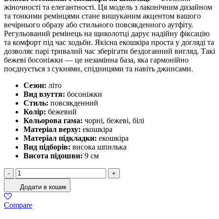
жіночності та елегантності. Ця модель з лаконічним дизайном
та тонкими ремінцями стане вишуканим акцентом вашого
вечірнього образу або стильного повсякденного аутфіту.
Регульований ремінець на щиколотці дарує надійну фіксацію
та комфорт під час ходьби. Якісна екошкіра проста у догляді та
дозволяє парі тривалий час зберігати бездоганний вигляд. Такі
бежеві босоніжки — це незамінна база, яка гармонійно
поєднується з сукнями, спідницями та навіть джинсами.
Сезон:
літо
Вид взуття:
босоніжки
Стиль:
повсякденний
Колір:
бежевий
Кольорова гама:
чорні, бежеві, білі
Матеріал верху:
екошкіра
Матеріал підкладки:
екошкіра
Вид підборів:
висока шпилька
Висота підошви:
9 см
Бежеві
-
+
Босоніжки
Додати в кошик
На
Високій
Compare
Шпильці
кількість