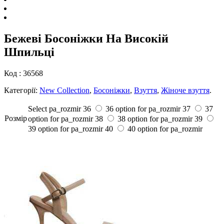
Бежеві Босоніжки На Високій
Шпильці
Код :
36568
Категорії:
New Collection
,
Босоніжки
,
Взуття
,
Жіноче взуття
.
Select pa_rozmir
36
36 option for pa_rozmir
37
37
Розмiр
option for pa_rozmir
38
38 option for pa_rozmir
39
39 option for pa_rozmir
40
40 option for pa_rozmir