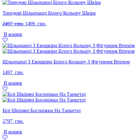
Трендові Шльопанці Білого Кольору Шкіра
Оригінальна
Поточна
2497
грн.
1499
грн.
ціна:
ціна:
В кошик
2497
1499
грн..
грн..
Шльопанці З Екошкіри Білого Кольору З Фігурним Верхом
1497
грн.
В кошик
Білі Шкіряні Босоніжки На Танкетці
2797
грн.
В кошик