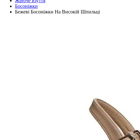
Жіноче взуття
Босоніжки
Бежеві Босоніжки На Високій Шпильці