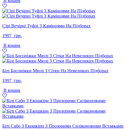
В кошик
1397
1199
грн..
грн..
Сірі Вечірні Туфлі З Камінцями На Підборах
1997
грн.
В кошик
Білі Босоніжки Мюлі З Сітки На Невеликих Підборах
1997
грн.
В кошик
Білі Сабо З Екошкіри З Прозорими Силіконовими Вставками