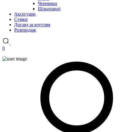
Черевики
Шльопанці
Аксесуари
Сумки
Догляд за взуттям
Розпродаж
0