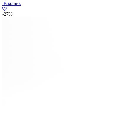
В кошик
2597
1899
грн..
грн..
-27%