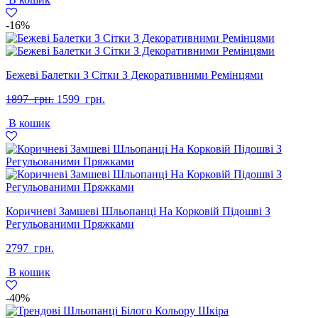
2596
1899
грн..
грн..
-16%
Бежеві Балетки З Сітки З Декоративними Ремінцями
Оригінальна
Поточна
1897
грн.
1599
грн.
ціна:
ціна:
В кошик
1897
1599
грн..
грн..
Коричневі Замшеві Шльопанці На Корковій Підошві З
Регульованими Пряжками
2797
грн.
В кошик
-40%