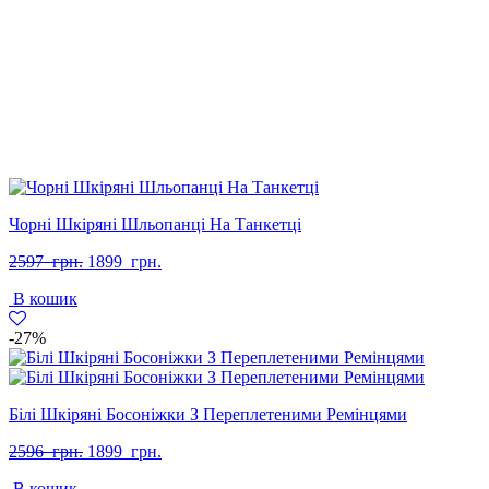
Чорні Шкіряні Шльопанці На Танкетці
Оригінальна
Поточна
2597
грн.
1899
грн.
ціна:
ціна:
В кошик
2597
1899
грн..
грн..
-27%
Білі Шкіряні Босоніжки З Переплетеними Ремінцями
Оригінальна
Поточна
2596
грн.
1899
грн.
ціна:
ціна:
В кошик