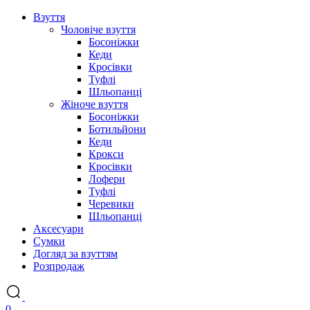
Взуття
Чоловіче взуття
Босоніжки
Кеди
Кросівки
Туфлі
Шльопанці
Жіноче взуття
Босоніжки
Ботильйони
Кеди
Крокси
Кросівки
Лофери
Туфлі
Черевики
Шльопанці
Аксесуари
Сумки
Догляд за взуттям
Розпродаж
0