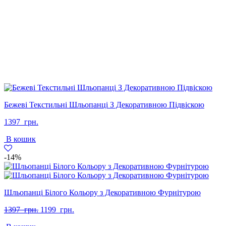
Бежеві Текстильні Шльопанці З Декоративною Підвіскою
1397
грн.
В кошик
-14%
Шльопанці Білого Кольору з Декоративною Фурнітурою
Оригінальна
Поточна
1397
грн.
1199
грн.
ціна:
ціна: