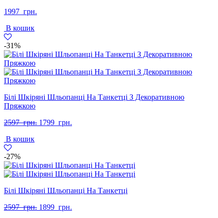
1997
грн.
В кошик
-31%
Білі Шкіряні Шльопанці На Танкетці З Декоративною
Пряжкою
Оригінальна
Поточна
2597
грн.
1799
грн.
ціна:
ціна:
В кошик
2597
1799
грн..
грн..
-27%
Білі Шкіряні Шльопанці На Танкетці
Оригінальна
Поточна
2597
грн.
1899
грн.
ціна:
ціна: