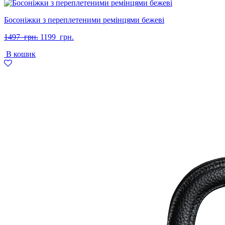
Босоніжки з переплетеними ремінцями бежеві
Оригінальна
Поточна
1497
грн.
1199
грн.
ціна:
ціна:
В кошик
1497
1199
грн..
грн..