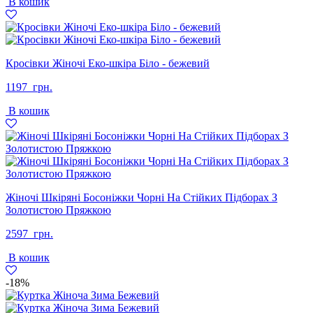
В кошик
995
499
грн..
грн..
Кросівки Жіночі Еко-шкіра Біло - бежевий
1197
грн.
В кошик
Жіночі Шкіряні Босоніжки Чорні На Стійких Підборах З
Золотистою Пряжкою
2597
грн.
В кошик
-18%