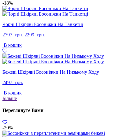
-18%
Чорні Шкіряні Босоніжки На Танкетці
Оригінальна
Поточна
2797
грн.
2299
грн.
ціна:
ціна:
В кошик
2797
2299
грн..
грн..
Бежеві Шкіряні Босоніжки На Низькому Ходу
2497
грн.
В кошик
Більше
Переглянуте Вами
-20%