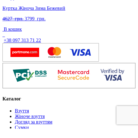
Куртка Жіноча Зима Бежевий
Оригінальна
Поточна
4627
грн.
3799
грн.
ціна:
ціна:
В кошик
4627
3799
грн..
грн..
+38 097 313 71 22
Каталог
Взуття
Жіноче взуття
Догляд за взуттям
Сумки
Аксесуари