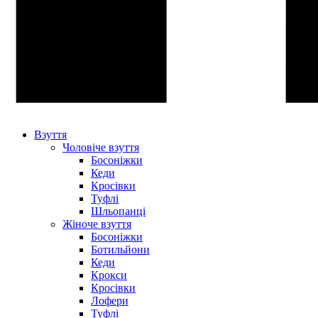
Взуття
Чоловіче взуття
Босоніжки
Кеди
Кросівки
Туфлі
Шльопанці
Жіноче взуття
Босоніжки
Ботильйони
Кеди
Крокси
Кросівки
Лофери
Туфлі