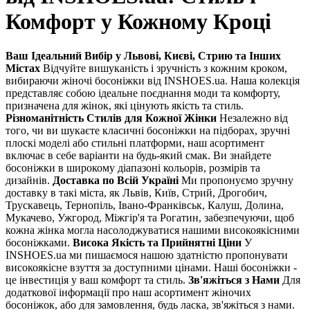
Комфорт у Кожному Кроці
Ваш Ідеальний Вибір у Львові, Києві, Стрию та Інших
Містах
Відчуйте вишуканість і зручність з кожним кроком,
вибираючи жіночі босоніжки від INSHOES.ua. Наша колекція
представляє собою ідеальне поєднання моди та комфорту,
призначена для жінок, які цінують якість та стиль.
Різноманітність Стилів для Кожної Жінки
Незалежно від
того, чи ви шукаєте класичні босоніжки на підборах, зручні
плоскі моделі або стильні платформи, наш асортимент
включає в себе варіанти на будь-який смак. Ви знайдете
босоніжки в широкому діапазоні кольорів, розмірів та
дизайнів.
Доставка по Всій Україні
Ми пропонуємо зручну
доставку в такі міста, як Львів, Київ, Стрий, Дрогобич,
Трускавець, Тернопіль, Івано-Франківськ, Калуш, Долина,
Мукачево, Ужгород, Міжгір'я та Рогатин, забезпечуючи, щоб
кожна жінка могла насолоджуватися нашими високоякісними
босоніжками.
Висока Якість та Прийнятні Ціни
У
INSHOES.ua ми пишаємося нашою здатністю пропонувати
високоякісне взуття за доступними цінами. Наші босоніжки -
це інвестиція у ваш комфорт та стиль.
Зв'яжіться з Нами
Для
додаткової інформації про наш асортимент жіночих
босоніжок, або для замовлення, будь ласка, зв'яжіться з нами.