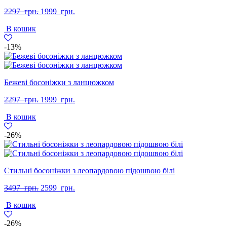
Оригінальна
Поточна
2297
грн.
1999
грн.
ціна:
ціна:
В кошик
2297
1999
грн..
грн..
-13%
Бежеві босоніжки з ланцюжком
Оригінальна
Поточна
2297
грн.
1999
грн.
ціна:
ціна:
В кошик
2297
1999
грн..
грн..
-26%
Стильні босоніжки з леопардовою підошвою білі
Оригінальна
Поточна
3497
грн.
2599
грн.
ціна:
ціна:
В кошик
3497
2599
грн..
грн..
-26%