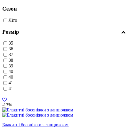
Сезон
Літо
Розмір
35
36
37
38
39
40
40
41
41
-13%
Блакитні босоніжки з ланцюжком