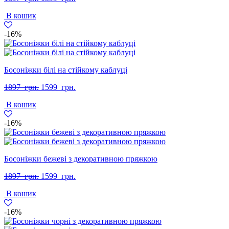
ціна:
ціна:
В кошик
1897
1599
грн..
грн..
-16%
Босоніжки білі на стійкому каблуці
Оригінальна
Поточна
1897
грн.
1599
грн.
ціна:
ціна:
В кошик
1897
1599
грн..
грн..
-16%
Босоніжки бежеві з декоративною пряжкою
Оригінальна
Поточна
1897
грн.
1599
грн.
ціна:
ціна:
В кошик
1897
1599
грн..
грн..
-16%