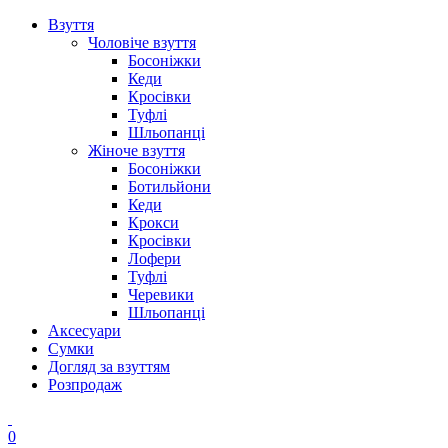
Взуття
Чоловіче взуття
Босоніжки
Кеди
Кросівки
Туфлі
Шльопанці
Жіноче взуття
Босоніжки
Ботильйони
Кеди
Крокси
Кросівки
Лофери
Туфлі
Черевики
Шльопанці
Аксесуари
Сумки
Догляд за взуттям
Розпродаж
0