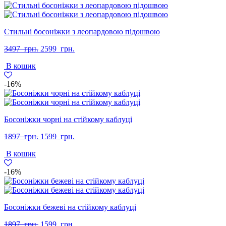
Стильні босоніжки з леопардовою підошвою
Оригінальна
Поточна
3497
грн.
2599
грн.
ціна:
ціна:
В кошик
3497
2599
грн..
грн..
-16%
Босоніжки чорні на стійкому каблуці
Оригінальна
Поточна
1897
грн.
1599
грн.
ціна:
ціна:
В кошик
1897
1599
грн..
грн..
-16%
Босоніжки бежеві на стійкому каблуці
Оригінальна
Поточна
1897
грн.
1599
грн.