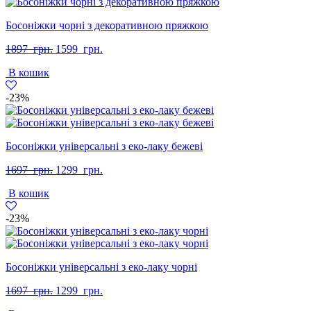
Босоніжки чорні з декоративною пряжкою
Оригінальна
Поточна
1897
грн.
1599
грн.
ціна:
ціна:
В кошик
1897
1599
грн..
грн..
-23%
Босоніжки універсальні з еко-лаку бежеві
Оригінальна
Поточна
1697
грн.
1299
грн.
ціна:
ціна:
В кошик
1697
1299
грн..
грн..
-23%
Босоніжки універсальні з еко-лаку чорні
Оригінальна
Поточна
1697
грн.
1299
грн.
ціна:
ціна: