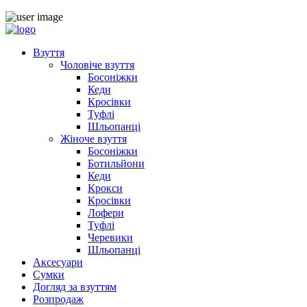
Взуття
Чоловіче взуття
Босоніжки
Кеди
Кросівки
Туфлі
Шльопанці
Жіноче взуття
Босоніжки
Ботильйони
Кеди
Крокси
Кросівки
Лофери
Туфлі
Черевики
Шльопанці
Аксесуари
Сумки
Догляд за взуттям
Розпродаж