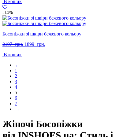
В кошик
1697
1299
грн..
грн..
-14%
Босоніжки зі шкіри бежевого кольору
Оригінальна
Поточна
2197
грн.
1899
грн.
ціна:
ціна:
В кошик
2197
1899
грн..
грн..
←
1
2
3
4
5
6
7
→
Жіночі Босоніжки
від
INSHOES
.ua: Стиль і