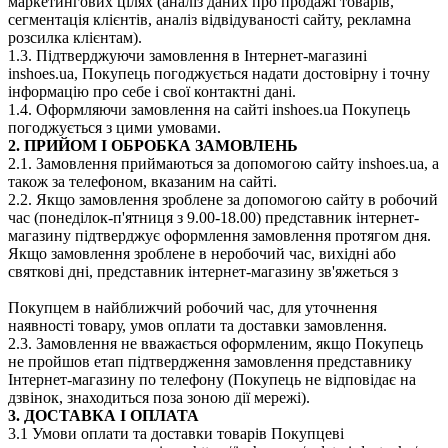
маркетингових цілях (аналіз даних про продажі товарів,
сегментація клієнтів, аналіз відвідуваності сайту, рекламна
розсилка клієнтам).
1.3. Підтверджуючи замовлення в Інтернет-магазині
inshoes.ua, Покупець погоджується надати достовірну і точну
інформацію про себе і свої контактні дані.
1.4. Оформляючи замовлення на сайті inshoes.ua Покупець
погоджується з цими умовами.
2. ПРИЙОМ І ОБРОБКА ЗАМОВЛЕНЬ
2.1. Замовлення приймаються за допомогою сайту inshoes.ua, а
також за телефоном, вказаним на сайті.
2.2. Якщо замовлення зроблене за допомогою сайту в робочий
час (понеділок-п'ятниця з 9.00-18.00) представник інтернет-
магазину підтверджує оформлення замовлення протягом дня.
Якщо замовлення зроблене в неробочий час, вихідні або
святкові дні, представник інтернет-магазину зв'яжеться з
Покупцем в найближчий робочий час, для уточнення
наявності товару, умов оплати та доставки замовлення.
2.3. Замовлення не вважається оформленим, якщо Покупець
не пройшов етап підтвердження замовлення представнику
Інтернет-магазину по телефону (Покупець не відповідає на
дзвінок, знаходиться поза зоною дії мережі).
3. ДОСТАВКА І ОПЛАТА
3.1 Умови оплати та доставки товарів Покупцеві