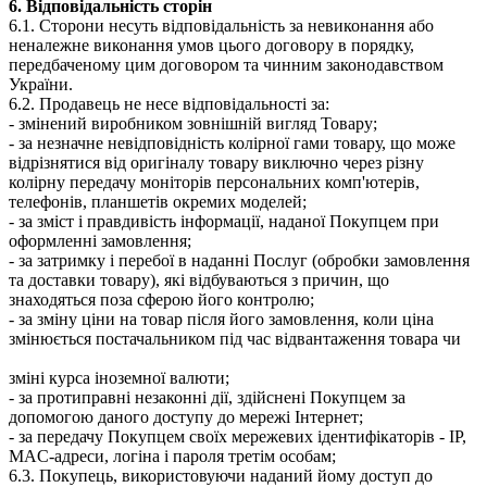
6. Відповідальність сторін
6.1. Сторони несуть відповідальність за невиконання або
неналежне виконання умов цього договору в порядку,
передбаченому цим договором та чинним законодавством
України.
6.2. Продавець не несе відповідальності за:
- змінений виробником зовнішній вигляд Товару;
- за незначне невідповідність колірної гами товару, що може
відрізнятися від оригіналу товару виключно через різну
колірну передачу моніторів персональних комп'ютерів,
телефонів, планшетів окремих моделей;
- за зміст і правдивість інформації, наданої Покупцем при
оформленні замовлення;
- за затримку і перебої в наданні Послуг (обробки замовлення
та доставки товару), які відбуваються з причин, що
знаходяться поза сферою його контролю;
- за зміну ціни на товар після його замовлення, коли ціна
змінюється постачальником під час відвантаження товара чи
зміні курса іноземної валюти;
- за протиправні незаконні дії, здійснені Покупцем за
допомогою даного доступу до мережі Інтернет;
- за передачу Покупцем своїх мережевих ідентифікаторів - IP,
MAC-адреси, логіна і пароля третім особам;
6.3. Покупець, використовуючи наданий йому доступ до