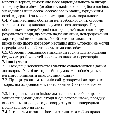
мережі Інтернет, самостійно несе відповідальність за шкоду,
заподіяну його діями (особисто, навіть якщо під його логіном
знаходилася інша особа) особам або їх майну, юридичним
особам, державі чи моральним принципам моральності.
6.4. У разі настання обставин непереборної сили, сторони
звільняються від виконання умов цього договору. Під
обставинами непереборної сили для цілей цього договору
розуміються події, що мають надзвичайний, непередбачений
характер, які виключають або об'єктивно заважають
виконанню цього договору, настання яких Сторони не могли
передбачити і запобігти розумними способами.
6.5. Сторони прикладають максимум зусиль для вирішення
будь-яких розбіжностей виключно шляхом переговорів.
7. Інші умови
7.1. Покупець зобов'язується уважно ознайомитися з даним
договором. У разі незгоди з його умовами зобов'язується
негайно припинити використання Сайту.
7.2. При цитуванні матеріалів сайту, зокрема і авторських
творів, які охороняються, посилання на Сайт обов'язкове.
7.3. Інтернет магазин inshoes.ua залишає за собою право
змінювати умови даної Угоди в односторонньому порядку
вносити зміни до цього договору за умови попередньої
публікації його на сайті
7.4. Інтернет-магазин inshoes.ua залишає за собою право