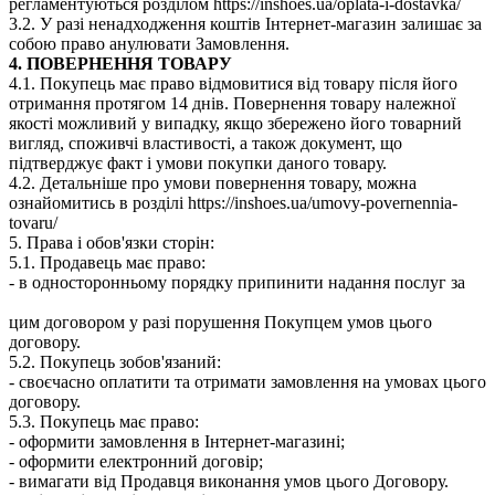
регламентуються розділом https://inshoes.ua/oplata-i-dostavka/
3.2. У разі ненадходження коштів Інтернет-магазин залишає за
собою право анулювати Замовлення.
4. ПОВЕРНЕННЯ ТОВАРУ
4.1. Покупець має право відмовитися від товару після його
отримання протягом 14 днів. Повернення товару належної
якості можливий у випадку, якщо збережено його товарний
вигляд, споживчі властивості, а також документ, що
підтверджує факт і умови покупки даного товару.
4.2. Детальніше про умови повернення товару, можна
ознайомитись в розділі https://inshoes.ua/umovy-povernennia-
tovaru/
5. Права і обов'язки сторін:
5.1. Продавець має право:
- в односторонньому порядку припинити надання послуг за
цим договором у разі порушення Покупцем умов цього
договору.
5.2. Покупець зобов'язаний:
- своєчасно оплатити та отримати замовлення на умовах цього
договору.
5.3. Покупець має право:
- оформити замовлення в Інтернет-магазині;
- оформити електронний договір;
- вимагати від Продавця виконання умов цього Договору.