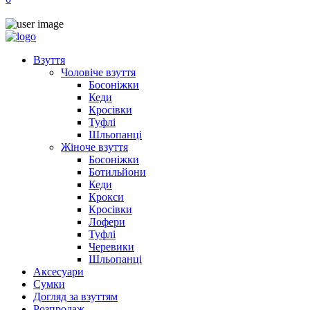
Взуття
Чоловіче взуття
Босоніжки
Кеди
Кросівки
Туфлі
Шльопанці
Жіноче взуття
Босоніжки
Ботильйони
Кеди
Крокси
Кросівки
Лофери
Туфлі
Черевики
Шльопанці
Аксесуари
Сумки
Догляд за взуттям
Розпродаж