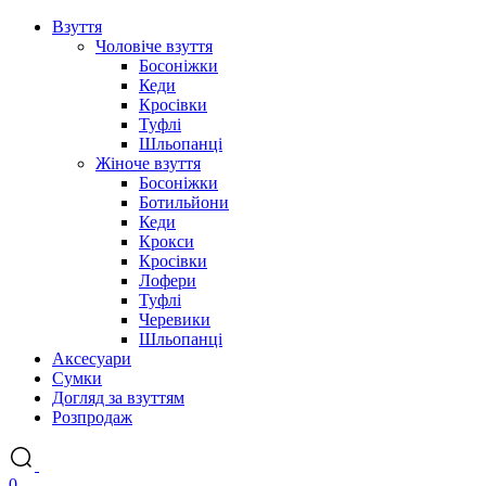
Взуття
Чоловіче взуття
Босоніжки
Кеди
Кросівки
Туфлі
Шльопанці
Жіноче взуття
Босоніжки
Ботильйони
Кеди
Крокси
Кросівки
Лофери
Туфлі
Черевики
Шльопанці
Аксесуари
Сумки
Догляд за взуттям
Розпродаж
0