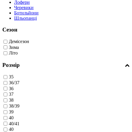
Лофери
Черевики
Ботильйони
Шльопанці
Сезон
Демісезон
Зима
Літо
Розмір
35
36/37
36
37
38
38/39
39
40
40/41
40