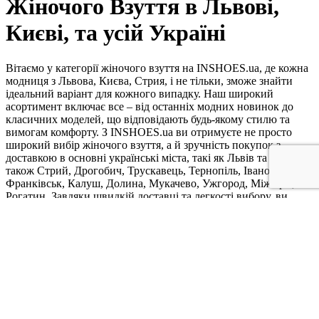
Жіночого Взуття в Львові,
Києві, та усій Україні
Вітаємо у категорії жіночого взуття на INSHOES.ua, де кожна
модниця з Львова, Києва, Стрия, і не тільки, зможе знайти
ідеальний варіант для кожного випадку. Наш широкий
асортимент включає все – від останніх модних новинок до
класичних моделей, що відповідають будь-якому стилю та
вимогам комфорту. З INSHOES.ua ви отримуєте не просто
широкий вибір жіночого взуття, а й зручність покупок з
доставкою в основні українські міста, такі як Львів та Київ, а
також Стрий, Дрогобич, Трускавець, Тернопіль, Івано-
Франківськ, Калуш, Долина, Мукачево, Ужгород, Міжгір'я,
Рогатин. Завдяки швидкій доставці та легкості вибору, ви
зможете насолоджуватися стильним і комфортним взуттям без
зайвих зусиль.
Ключові Особливості:
Широкий вибір моделей: кросівки, чоботи, туфлі,
балетки та багато іншого.
Найновіші тренди та класичні моделі, які пасують до
будь-якого образу.
Якість яка зарекомендувала себе на ринку.
Простий і зручний пошук на сайті дозволяє швидко