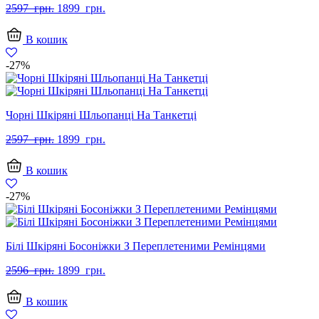
Оригінальна
Поточна
2597
грн.
1899
грн.
ціна:
ціна:
2597
1899
В кошик
грн..
грн..
-27%
Чорні Шкіряні Шльопанці На Танкетці
Оригінальна
Поточна
2597
грн.
1899
грн.
ціна:
ціна:
2597
1899
В кошик
грн..
грн..
-27%
Білі Шкіряні Босоніжки З Переплетеними Ремінцями
Оригінальна
Поточна
2596
грн.
1899
грн.
ціна:
ціна:
2596
1899
В кошик
грн..
грн..