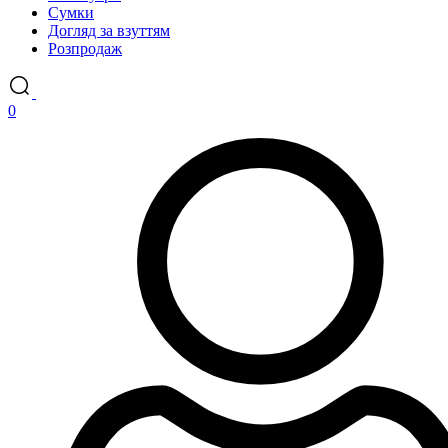
Сумки
Догляд за взуттям
Розпродаж
0