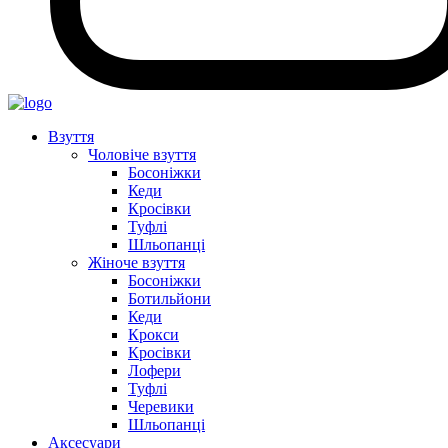
Взуття
Чоловіче взуття
Босоніжки
Кеди
Кросівки
Туфлі
Шльопанці
Жіноче взуття
Босоніжки
Ботильйони
Кеди
Крокси
Кросівки
Лофери
Туфлі
Черевики
Шльопанці
Аксесуари