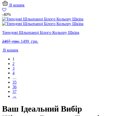
В кошик
-40%
Трендові Шльопанці Білого Кольору Шкіра
Оригінальна
Поточна
2497
грн.
1499
грн.
ціна:
ціна:
В кошик
2497
1499
грн..
грн..
1
2
3
4
…
35
36
37
→
Ваш Ідеальний Вибір