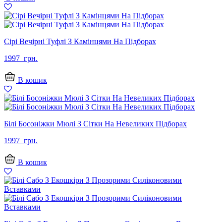
грн..
грн..
Сірі Вечірні Туфлі З Камінцями На Підборах
1997
грн.
В кошик
Білі Босоніжки Мюлі З Сітки На Невеликих Підборах
1997
грн.
В кошик