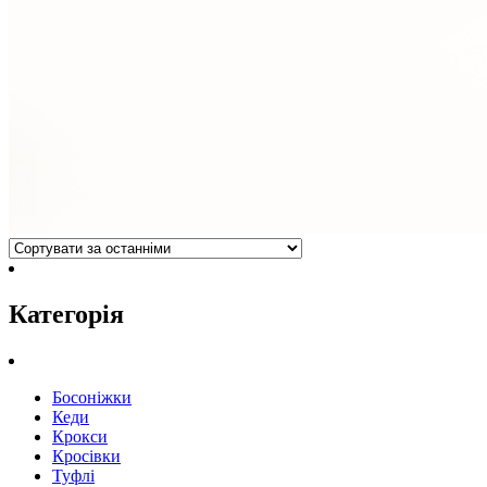
Категорія
Босоніжки
Кеди
Крокси
Кросівки
Туфлі