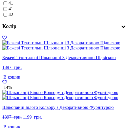
41
41
42
Колір
Бежеві Текстильні Шльопанці З Декоративною Підвіскою
1397
грн.
В кошик
-14%
Шльопанці Білого Кольору з Декоративною Фурнітурою
Оригінальна
Поточна
1397
грн.
1199
грн.
ціна:
ціна:
В кошик
1397
1199