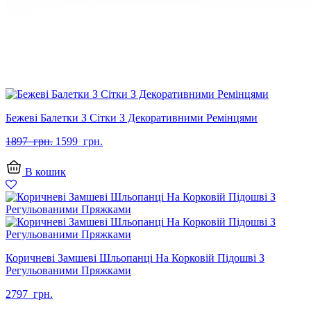
Бежеві Балетки З Сітки З Декоративними Ремінцями
Оригінальна
Поточна
1897
грн.
1599
грн.
ціна:
ціна:
1897
1599
В кошик
грн..
грн..
Коричневі Замшеві Шльопанці На Корковій Підошві З
Регульованими Пряжками
2797
грн.