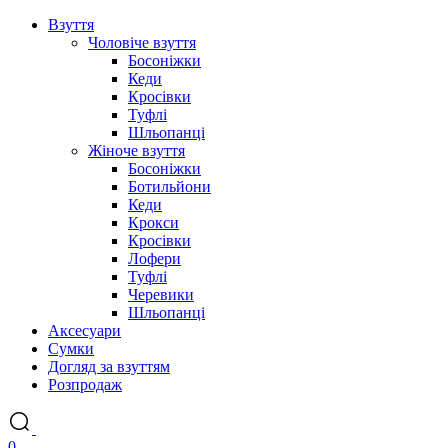
Взуття
Чоловіче взуття
Босоніжки
Кеди
Кросівки
Туфлі
Шльопанці
Жіноче взуття
Босоніжки
Ботильйони
Кеди
Крокси
Кросівки
Лофери
Туфлі
Черевики
Шльопанці
Аксесуари
Сумки
Догляд за взуттям
Розпродаж
0