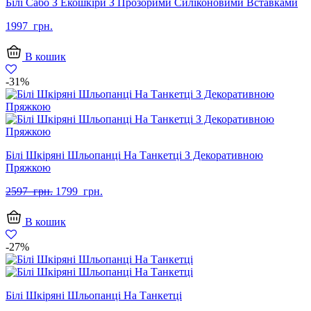
Білі Сабо З Екошкіри З Прозорими Силіконовими Вставками
1997
грн.
В кошик
-31%
Білі Шкіряні Шльопанці На Танкетці З Декоративною
Пряжкою
Оригінальна
Поточна
2597
грн.
1799
грн.
ціна:
ціна:
2597
1799
В кошик
грн..
грн..
-27%
Білі Шкіряні Шльопанці На Танкетці