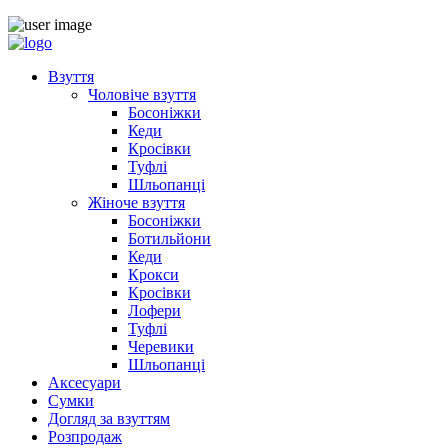
Взуття
Чоловіче взуття
Босоніжки
Кеди
Кросівки
Туфлі
Шльопанці
Жіноче взуття
Босоніжки
Ботильйони
Кеди
Крокси
Кросівки
Лофери
Туфлі
Черевики
Шльопанці
Аксесуари
Сумки
Догляд за взуттям
Розпродаж