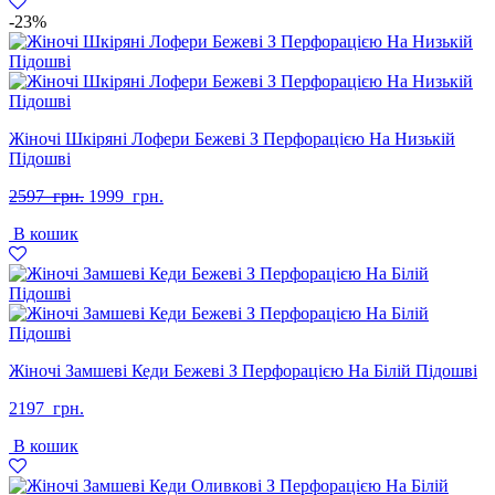
грн..
грн..
-23%
Жіночі Шкіряні Лофери Бежеві З Перфорацією На Низькій
Підошві
Оригінальна
Поточна
2597
грн.
1999
грн.
ціна:
ціна:
В кошик
2597
1999
грн..
грн..
Жіночі Замшеві Кеди Бежеві З Перфорацією На Білій Підошві
2197
грн.
В кошик