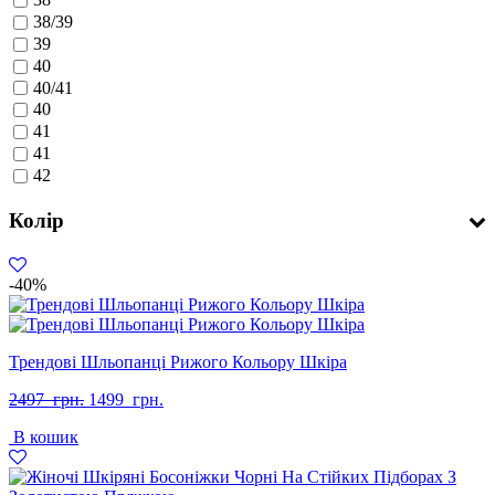
38
38/39
39
40
40/41
40
41
41
42
Колір
-40%
Трендові Шльопанці Рижого Кольору Шкіра
Оригінальна
Поточна
2497
грн.
1499
грн.
ціна:
ціна:
В кошик
2497
1499
грн..
грн..