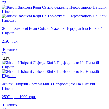
Жіночі Замшеві Кеди Світло-бежеві З Перфорацією На Білій
Підошві
2197
грн.
В кошик
-23%
Жіночі Шкіряні Лофери Білі З Перфорацією На Низькій
Підошві
Оригінальна
Поточна
2597
грн.
1999
грн.
ціна:
ціна:
В кошик
2597
1999