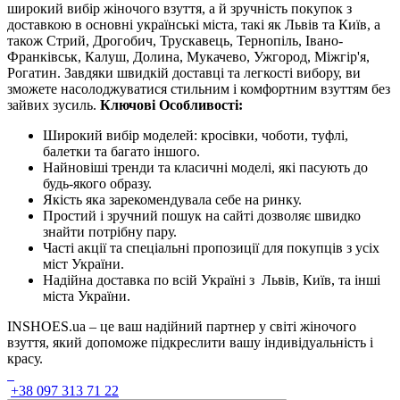
широкий вибір жіночого взуття, а й зручність покупок з
доставкою в основні українські міста, такі як Львів та Київ, а
також Стрий, Дрогобич, Трускавець, Тернопіль, Івано-
Франківськ, Калуш, Долина, Мукачево, Ужгород, Міжгір'я,
Рогатин. Завдяки швидкій доставці та легкості вибору, ви
зможете насолоджуватися стильним і комфортним взуттям без
зайвих зусиль.
Ключові Особливості:
Широкий вибір моделей: кросівки, чоботи, туфлі,
балетки та багато іншого.
Найновіші тренди та класичні моделі, які пасують до
будь-якого образу.
Якість яка зарекомендувала себе на ринку.
Простий і зручний пошук на сайті дозволяє швидко
знайти потрібну пару.
Часті акції та спеціальні пропозиції для покупців з усіх
міст України.
Надійна доставка по всій Україні з Львів, Київ, та інші
міста України.
INSHOES.ua – це ваш надійний партнер у світі жіночого
взуття, який допоможе підкреслити вашу індивідуальність і
красу.
+38 097 313 71 22