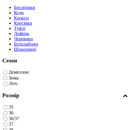
Босоніжки
Кеди
Крокси
Кросівки
Туфлі
Лофери
Черевики
Ботильйони
Шльопанці
Сезон
Демісезон
Зима
Літо
Розмір
35
36
36/37
37