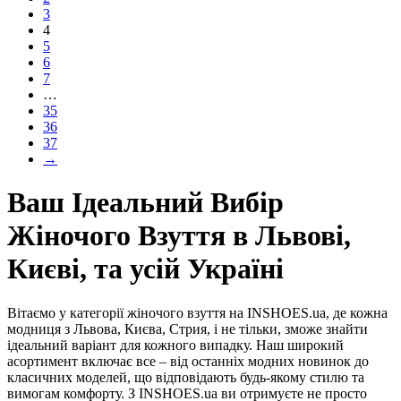
3
4
5
6
7
…
35
36
37
→
Ваш Ідеальний Вибір
Жіночого Взуття в Львові,
Києві, та усій Україні
Вітаємо у категорії жіночого взуття на INSHOES.ua, де кожна
модниця з Львова, Києва, Стрия, і не тільки, зможе знайти
ідеальний варіант для кожного випадку. Наш широкий
асортимент включає все – від останніх модних новинок до
класичних моделей, що відповідають будь-якому стилю та
вимогам комфорту. З INSHOES.ua ви отримуєте не просто