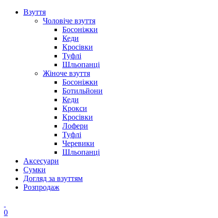
Взуття
Чоловіче взуття
Босоніжки
Кеди
Кросівки
Туфлі
Шльопанці
Жіноче взуття
Босоніжки
Ботильйони
Кеди
Крокси
Кросівки
Лофери
Туфлі
Черевики
Шльопанці
Аксесуари
Сумки
Догляд за взуттям
Розпродаж
0