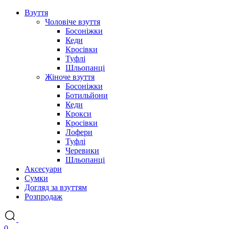
Взуття
Чоловіче взуття
Босоніжки
Кеди
Кросівки
Туфлі
Шльопанці
Жіноче взуття
Босоніжки
Ботильйони
Кеди
Крокси
Кросівки
Лофери
Туфлі
Черевики
Шльопанці
Аксесуари
Сумки
Догляд за взуттям
Розпродаж
0