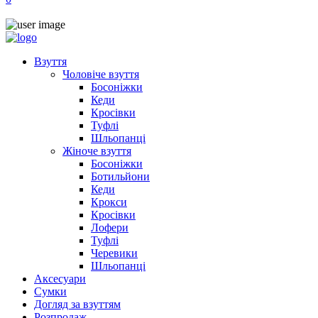
Взуття
Чоловіче взуття
Босоніжки
Кеди
Кросівки
Туфлі
Шльопанці
Жіноче взуття
Босоніжки
Ботильйони
Кеди
Крокси
Кросівки
Лофери
Туфлі
Черевики
Шльопанці
Аксесуари
Сумки
Догляд за взуттям
Розпродаж