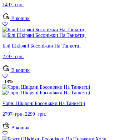
1497
грн.
В кошик
Білі Шкіряні Босоніжки На Танкетці
2797
грн.
В кошик
-18%
Чорні Шкіряні Босоніжки На Танкетці
Оригінальна
Поточна
2797
грн.
2299
грн.
ціна:
ціна:
2797
2299
В кошик
грн..
грн..