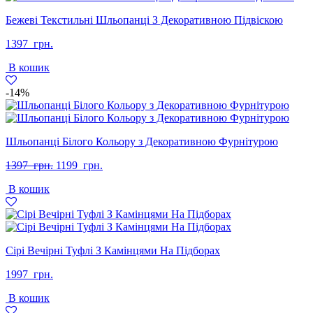
кількість
Бежеві Текстильні Шльопанці З Декоративною Підвіскою
1397
грн.
В кошик
-14%
Шльопанці Білого Кольору з Декоративною Фурнітурою
Оригінальна
Поточна
1397
грн.
1199
грн.
ціна:
ціна:
В кошик
1397
1199
грн..
грн..
Сірі Вечірні Туфлі З Камінцями На Підборах
1997
грн.
В кошик