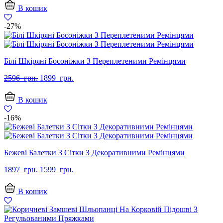
2597
1899
В кошик
грн..
грн..
-27%
Білі Шкіряні Босоніжки З Переплетеними Ремінцями
Оригінальна
Поточна
2596
грн.
1899
грн.
ціна:
ціна:
2596
1899
В кошик
грн..
грн..
-16%
Бежеві Балетки З Сітки З Декоративними Ремінцями
Оригінальна
Поточна
1897
грн.
1599
грн.
ціна:
ціна:
1897
1599
В кошик
грн..
грн..