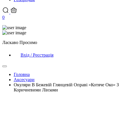
0
Ласкаво Просимо
Вхід / Реєстрація
Головна
Аксесуари
Окуляри В Бежевій Глянцевій Оправі «Котяче Око» З
Коричневими Лінзами