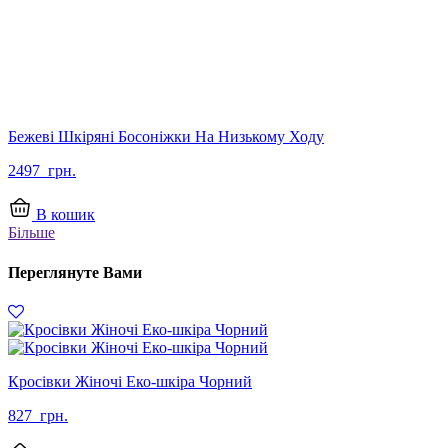
Бежеві Шкіряні Босоніжки На Низькому Ходу
2497
грн.
В кошик
Більше
Переглянуте Вами
Кросівки Жіночі Еко-шкіра Чорний
827
грн.