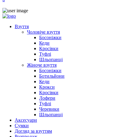
Взуття
Чоловіче взуття
Босоніжки
Кеди
Кросівки
Туфлі
Шльопанці
Жіноче взуття
Босоніжки
Ботильйони
Кеди
Крокси
Кросівки
Лофери
Туфлі
Черевики
Шльопанці
Аксесуари
Сумки
Догляд за взуттям
Розпродаж