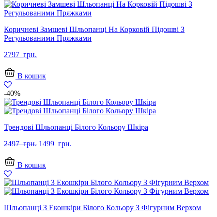
Коричневі Замшеві Шльопанці На Корковій Підошві З
Регульованими Пряжками
2797
грн.
В кошик
-40%
Трендові Шльопанці Білого Кольору Шкіра
Оригінальна
Поточна
2497
грн.
1499
грн.
ціна:
ціна:
2497
1499
В кошик
грн..
грн..
Шльопанці З Екошкіри Білого Кольору З Фігурним Верхом