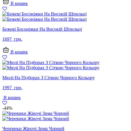
В кошик
Бежеві Босоніжки На Високій Шпильці
1697
грн.
В кошик
Мюлі На Підборах З Сіткою Чорного Кольору
1997
грн.
В кошик
-44%
Черевики Жіночі Зима Чорний