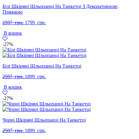
Білі Шкіряні Шльопанці На Танкетці З Декоративною
Пряжкою
Оригінальна
Поточна
2597
грн.
1799
грн.
ціна:
ціна:
В кошик
2597
1799
грн..
грн..
-27%
Білі Шкіряні Шльопанці На Танкетці
Оригінальна
Поточна
2597
грн.
1899
грн.
ціна:
ціна:
В кошик
2597
1899
грн..
грн..
-27%
Чорні Шкіряні Шльопанці На Танкетці
Оригінальна
Поточна
2597
грн.
1899
грн.
ціна:
ціна: