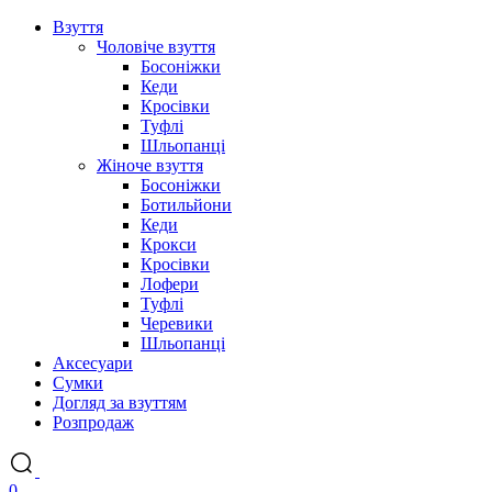
Взуття
Чоловіче взуття
Босоніжки
Кеди
Кросівки
Туфлі
Шльопанці
Жіноче взуття
Босоніжки
Ботильйони
Кеди
Крокси
Кросівки
Лофери
Туфлі
Черевики
Шльопанці
Аксесуари
Сумки
Догляд за взуттям
Розпродаж
0