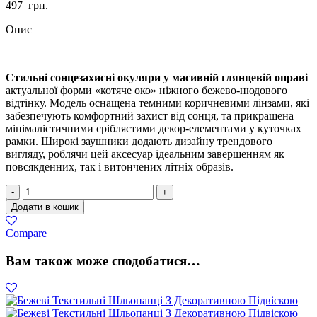
497
грн.
Опис
Стильні сонцезахисні окуляри у масивній глянцевій оправі
актуальної форми «котяче око» ніжного бежево-нюдового
відтінку. Модель оснащена темними коричневими лінзами, які
забезпечують комфортний захист від сонця, та прикрашена
мінімалістичними сріблястими декор-елементами у куточках
рамки. Широкі заушники додають дизайну трендового
вигляду, роблячи цей аксесуар ідеальним завершенням як
повсякденних, так і витончених літніх образів.
Окуляри
-
+
В
Додати в кошик
Бежевій
Глянцевій
Compare
Оправі
«Котяче
Вам також може сподобатися…
Око»
З
Коричневими
Лінзами