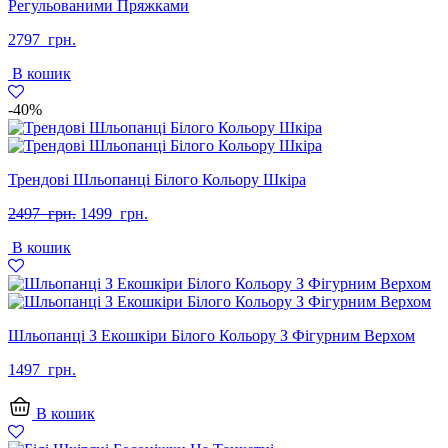
Регульованими Пряжками
2797
грн.
В кошик
-40%
Трендові Шльопанці Білого Кольору Шкіра
Оригінальна
Поточна
2497
грн.
1499
грн.
ціна:
ціна:
В кошик
2497
1499
грн..
грн..
Шльопанці З Екошкіри Білого Кольору З Фігурним Верхом
1497
грн.
В кошик