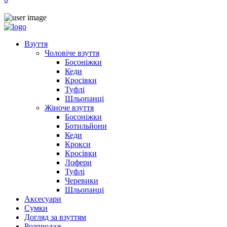
Взуття
Чоловіче взуття
Босоніжки
Кеди
Кросівки
Туфлі
Шльопанці
Жіноче взуття
Босоніжки
Ботильйони
Кеди
Крокси
Кросівки
Лофери
Туфлі
Черевики
Шльопанці
Аксесуари
Сумки
Догляд за взуттям
Розпродаж