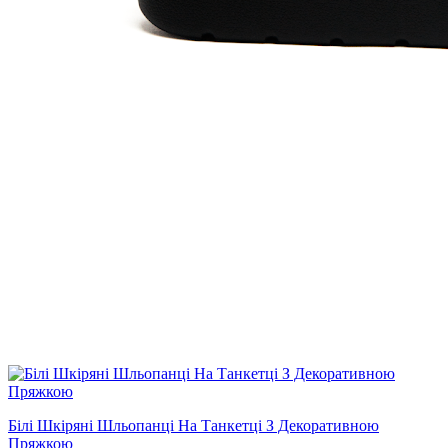
Білі Шкіряні Шльопанці На Танкетці З Декоративною
Пряжкою