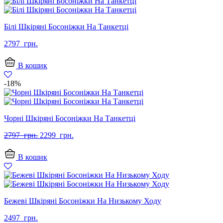
Білі Шкіряні Босоніжки На Танкетці
2797
грн.
В кошик
-18%
Чорні Шкіряні Босоніжки На Танкетці
Оригінальна
Поточна
2797
грн.
2299
грн.
ціна:
ціна:
2797
2299
В кошик
грн..
грн..
Бежеві Шкіряні Босоніжки На Низькому Ходу
2497
грн.