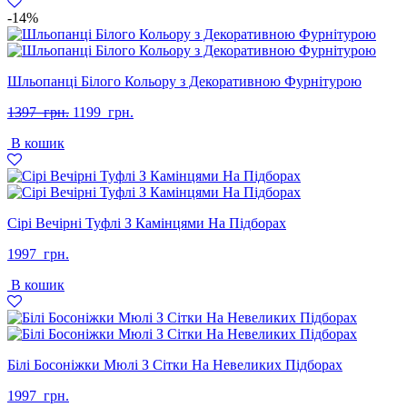
-14%
Шльопанці Білого Кольору з Декоративною Фурнітурою
Оригінальна
Поточна
1397
грн.
1199
грн.
ціна:
ціна:
В кошик
1397
1199
грн..
грн..
Сірі Вечірні Туфлі З Камінцями На Підборах
1997
грн.
В кошик
Білі Босоніжки Мюлі З Сітки На Невеликих Підборах
1997
грн.