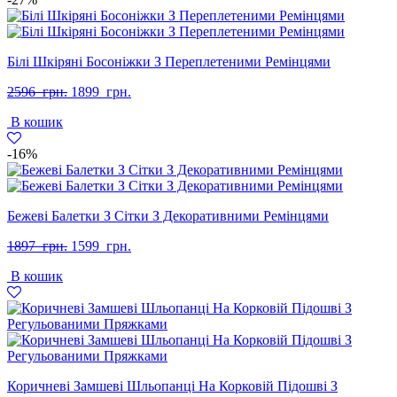
Білі Шкіряні Босоніжки З Переплетеними Ремінцями
Оригінальна
Поточна
2596
грн.
1899
грн.
ціна:
ціна:
В кошик
2596
1899
грн..
грн..
-16%
Бежеві Балетки З Сітки З Декоративними Ремінцями
Оригінальна
Поточна
1897
грн.
1599
грн.
ціна:
ціна:
В кошик
1897
1599
грн..
грн..
Коричневі Замшеві Шльопанці На Корковій Підошві З