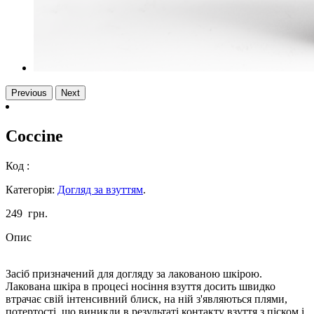
Previous
Next
Coccine
Код :
Категорія:
Догляд за взуттям
.
249
грн.
Опис
Засіб призначений для догляду за лакованою шкірою.
Лакована шкіра в процесі носіння взуття досить швидко
втрачає свій інтенсивний блиск, на ній з'являються плями,
потертості, що виникли в результаті контакту взуття з піском і