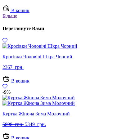
В кошик
Більше
Переглянуте Вами
Кросівки Чоловічі Шкра Чорний
2367
грн.
В кошик
-9%
Куртка Жіноча Зима Молочний
Оригінальна
Поточна
5898
грн.
5349
грн.
ціна:
ціна:
5898
5349
В кошик