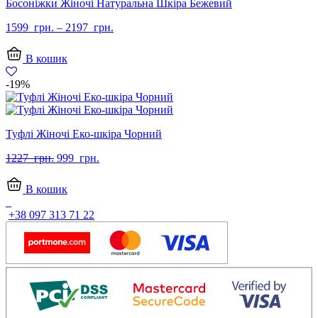
Босоніжки Жіночі Натуральна Шкіра Бежевий
1599
грн.
–
2197
грн.
В кошик
-19%
Туфлі Жіночі Еко-шкіра Чорний
Оригінальна
Поточна
1227
грн.
999
грн.
ціна:
ціна:
1227
999
В кошик
грн..
грн..
+38 097 313 71 22