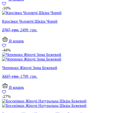
грн..
грн..
-10%
Кросівки Чоловічі Шкіра Чорий
Оригінальна
Поточна
2767
грн.
2499
грн.
ціна:
ціна:
2767
2499
В кошик
грн..
грн..
-44%
Черевики Жіночі Зима Бежевий
Оригінальна
Поточна
3227
грн.
1799
грн.
ціна:
ціна:
3227
1799
В кошик
грн..
грн..
-27%