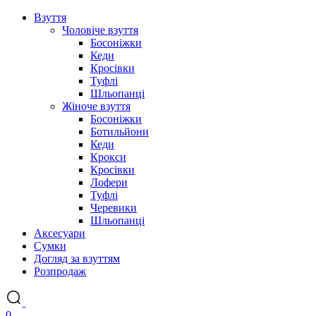
Взуття
Чоловіче взуття
Босоніжки
Кеди
Кросівки
Туфлі
Шльопанці
Жіноче взуття
Босоніжки
Ботильйони
Кеди
Крокси
Кросівки
Лофери
Туфлі
Черевики
Шльопанці
Аксесуари
Сумки
Догляд за взуттям
Розпродаж
0