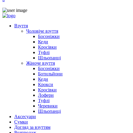
Взуття
Чоловіче взуття
Босоніжки
Кеди
Кросівки
Туфлі
Шльопанці
Жіноче взуття
Босоніжки
Ботильйони
Кеди
Крокси
Кросівки
Лофери
Туфлі
Черевики
Шльопанці
Аксесуари
Сумки
Догляд за взуттям
Розпродаж