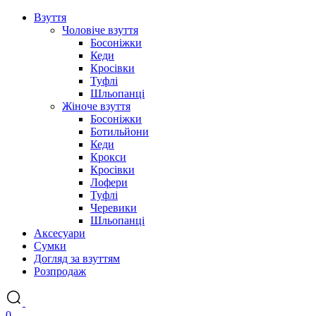
Взуття
Чоловіче взуття
Босоніжки
Кеди
Кросівки
Туфлі
Шльопанці
Жіноче взуття
Босоніжки
Ботильйони
Кеди
Крокси
Кросівки
Лофери
Туфлі
Черевики
Шльопанці
Аксесуари
Сумки
Догляд за взуттям
Розпродаж
0