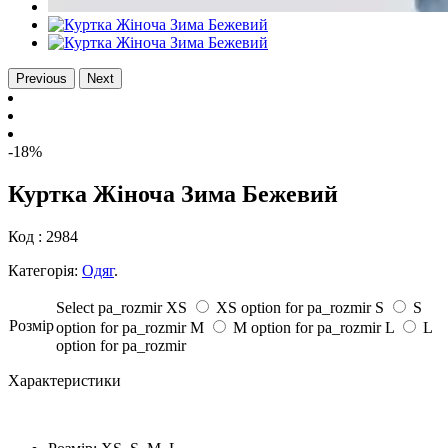
Previous
Next
-18%
Куртка Жіноча Зима Бежевий
Код :
2984
Категорія:
Одяг
.
Select pa_rozmir
XS
XS option for pa_rozmir
S
S
Розмiр
option for pa_rozmir
M
M option for pa_rozmir
L
L
option for pa_rozmir
Характеристики