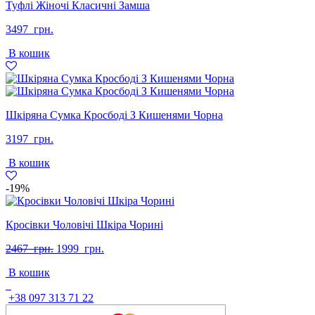
Туфлі Жіночі Класичні Замша
3497
грн.
В кошик
Шкіряна Сумка Кросбоді З Кишенями Чорна
3197
грн.
В кошик
-19%
Кросівки Чоловічі Шкіра Чорині
Оригінальна
Поточна
2467
грн.
1999
грн.
ціна:
ціна:
В кошик
2467
1999
грн..
грн..
+38 097 313 71 22