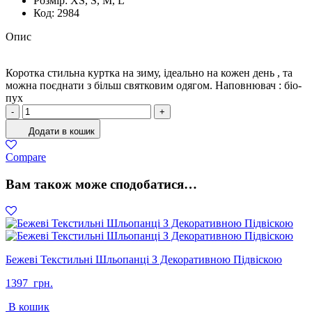
Розмiр:
XS, S, M, L
Код:
2984
Опис
Коротка стильна куртка на зиму, ідеально на кожен день , та
можна поєднати з більш святковим одягом. Наповнювач : біо-
пух
Куртка
-
+
Жіноча
Додати в кошик
Зима
Бежевий
Compare
кількість
Вам також може сподобатися…
Бежеві Текстильні Шльопанці З Декоративною Підвіскою
1397
грн.
В кошик