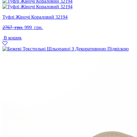
Туфлі Жіночі Кораловий 32194
Оригінальна
Поточна
2767
грн.
999
грн.
ціна:
ціна:
В кошик
2767
999
грн..
грн..