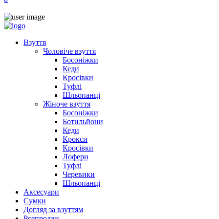
Взуття
Чоловіче взуття
Босоніжки
Кеди
Кросівки
Туфлі
Шльопанці
Жіноче взуття
Босоніжки
Ботильйони
Кеди
Крокси
Кросівки
Лофери
Туфлі
Черевики
Шльопанці
Аксесуари
Сумки
Догляд за взуттям
Розпродаж