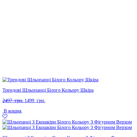
Трендові Шльопанці Білого Кольору Шкіра
Оригінальна
Поточна
2497
грн.
1499
грн.
ціна:
ціна:
В кошик
2497
1499
грн..
грн..