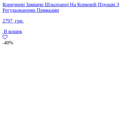
Коричневі Замшеві Шльопанці На Корковій Підошві З
Регульованими Пряжками
2797
грн.
В кошик
-40%