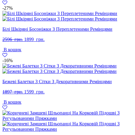
грн..
грн..
-27%
Білі Шкіряні Босоніжки З Переплетеними Ремінцями
Оригінальна
Поточна
2596
грн.
1899
грн.
ціна:
ціна:
В кошик
2596
1899
грн..
грн..
-16%
Бежеві Балетки З Сітки З Декоративними Ремінцями
Оригінальна
Поточна
1897
грн.
1599
грн.
ціна:
ціна:
В кошик
1897
1599
грн..
грн..