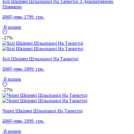
Білі Шкіряні Шльопанці На Танкетці З Декоративною
Пряжкою
Оригінальна
Поточна
2597
грн.
1799
грн.
ціна:
ціна:
В кошик
2597
1799
грн..
грн..
-27%
Білі Шкіряні Шльопанці На Танкетці
Оригінальна
Поточна
2597
грн.
1899
грн.
ціна:
ціна:
В кошик
2597
1899
грн..
грн..
-27%
Чорні Шкіряні Шльопанці На Танкетці
Оригінальна
Поточна
2597
грн.
1899
грн.
ціна:
ціна:
В кошик
2597
1899