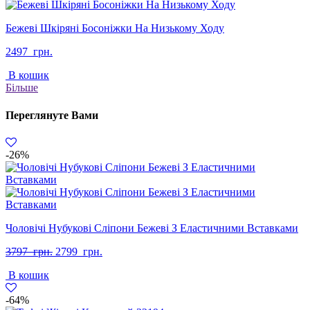
Бежеві Шкіряні Босоніжки На Низькому Ходу
2497
грн.
В кошик
Більше
Переглянуте Вами
-26%
Чоловічі Нубукові Сліпони Бежеві З Еластичними Вставками
Оригінальна
Поточна
3797
грн.
2799
грн.
ціна:
ціна:
В кошик
3797
2799
грн..
грн..
-64%