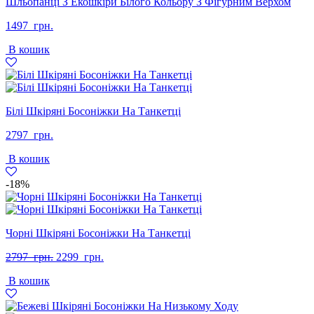
Шльопанці З Екошкіри Білого Кольору З Фігурним Верхом
1497
грн.
В кошик
Білі Шкіряні Босоніжки На Танкетці
2797
грн.
В кошик
-18%
Чорні Шкіряні Босоніжки На Танкетці
Оригінальна
Поточна
2797
грн.
2299
грн.
ціна:
ціна:
В кошик
2797
2299
грн..
грн..