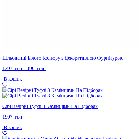
Шльопанці Білого Кольору з Декоративною Фурнітурою
Оригінальна
Поточна
1397
грн.
1199
грн.
ціна:
ціна:
В кошик
1397
1199
грн..
грн..
Сірі Вечірні Туфлі З Камінцями На Підборах
1997
грн.
В кошик