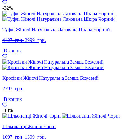
грн..
грн..
-32%
Туфлі Жіночі Натуральна Лакована Шкіра Чорний
Оригінальна
Поточна
4427
грн.
2999
грн.
ціна:
ціна:
В кошик
4427
2999
грн..
грн..
Кросівки Жіночі Натуральна Замша Бежевий
2797
грн.
В кошик
-18%
Шльопанці Жіночі Чорні
Оригінальна
Поточна
1697
грн.
1399
грн.