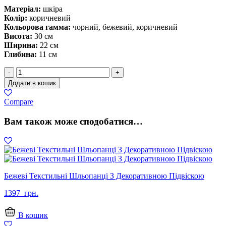
Матеріал:
шкіра
Колір:
коричневий
Кольорова гамма:
чорний, бежевий, коричневий
Висота:
30 см
Ширина:
22 см
Глибина:
11 см
Рюкзак
-
+
зі
Додати в кошик
Шкіри
Коричневий
Compare
з
М’якою
Вам також може сподобатися…
Фактурою
кількість
Бежеві Текстильні Шльопанці З Декоративною Підвіскою
1397
грн.
В кошик