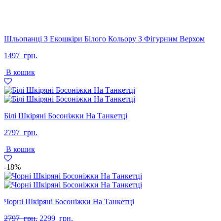
Шльопанці З Екошкіри Білого Кольору З Фігурним Верхом
1497
грн.
В кошик
Білі Шкіряні Босоніжки На Танкетці
2797
грн.
В кошик
-18%
Чорні Шкіряні Босоніжки На Танкетці
Оригінальна
Поточна
2797
грн.
2299
грн.