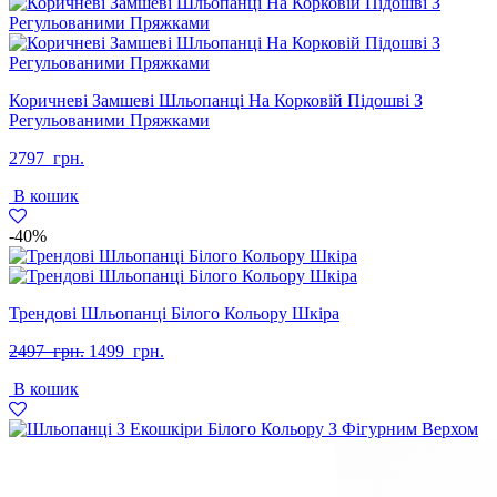
Коричневі Замшеві Шльопанці На Корковій Підошві З
Регульованими Пряжками
2797
грн.
В кошик
-40%
Трендові Шльопанці Білого Кольору Шкіра
Оригінальна
Поточна
2497
грн.
1499
грн.
ціна:
ціна:
В кошик
2497
1499
грн..
грн..