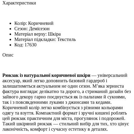
Характеристики
Колір:
Коричневий
Сезон:
Демісезон
Матеріал верху:
Шкіра
Матеріал підкладки:
Текстиль
Код:
17630
Опис
Рюкзак із натуральної коричневої шкіри
— універсальний
аксесуар, який легко доповнить базовий гардероб і
залишатиметься актуальним не один сезон. М’яка зерниста
фактура виглядає делікатно та дорого, а стриманий дизайн без
зайвого декору гарно поєднується як із пальтами й сукнями,
так і з повсякденними луками з джинсами та кедами.
Коричневий колір легко комбінується з різними кольорами
одягу та взуття. Компактний формат і зручні кишені роблять
цей рюкзак практичним для міста, прогулянок і подорожей.
Такий шкіряний рюкзак — стильний вибір для тих, хто цінує
лаконічність, комфорт і сучасну естетику в деталях.