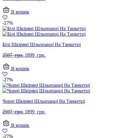
ціна:
ціна:
2597
1799
В кошик
грн..
грн..
-27%
Білі Шкіряні Шльопанці На Танкетці
Оригінальна
Поточна
2597
грн.
1899
грн.
ціна:
ціна:
2597
1899
В кошик
грн..
грн..
-27%
Чорні Шкіряні Шльопанці На Танкетці
Оригінальна
Поточна
2597
грн.
1899
грн.
ціна:
ціна:
2597
1899
В кошик
грн..
грн..
-27%