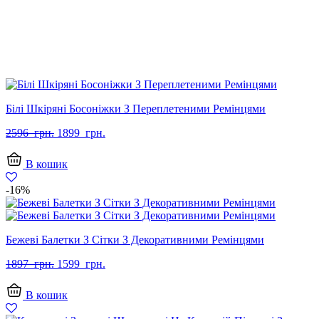
Білі Шкіряні Босоніжки З Переплетеними Ремінцями
Оригінальна
Поточна
2596
грн.
1899
грн.
ціна:
ціна:
2596
1899
В кошик
грн..
грн..
-16%
Бежеві Балетки З Сітки З Декоративними Ремінцями
Оригінальна
Поточна
1897
грн.
1599
грн.
ціна:
ціна:
1897
1599
В кошик
грн..
грн..