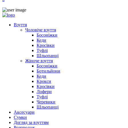
Взуття
Чоловіче взуття
Босоніжки
Кеди
Кросівки
Туфлі
Шльопанці
Жіноче взуття
Босоніжки
Ботильйони
Кеди
Крокси
Кросівки
Лофери
Туфлі
Черевики
Шльопанці
Аксесуари
Сумки
Догляд за взуттям
Розпродаж