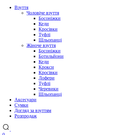
Взуття
Чоловіче взуття
Босоніжки
Кеди
Кросівки
Туфлі
Шльопанці
Жіноче взуття
Босоніжки
Ботильйони
Кеди
Крокси
Кросівки
Лофери
Туфлі
Черевики
Шльопанці
Аксесуари
Сумки
Догляд за взуттям
Розпродаж
0