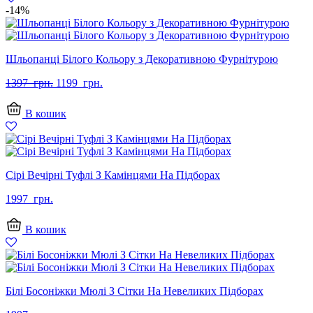
-14%
Шльопанці Білого Кольору з Декоративною Фурнітурою
Оригінальна
Поточна
1397
грн.
1199
грн.
ціна:
ціна:
1397
1199
В кошик
грн..
грн..
Сірі Вечірні Туфлі З Камінцями На Підборах
1997
грн.
В кошик
Білі Босоніжки Мюлі З Сітки На Невеликих Підборах