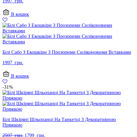
1997
грн.
В кошик
Білі Сабо З Екошкіри З Прозорими Силіконовими Вставками
1997
грн.
В кошик
-31%
Білі Шкіряні Шльопанці На Танкетці З Декоративною
Пряжкою
Оригінальна
Поточна
2597
грн.
1799
грн.