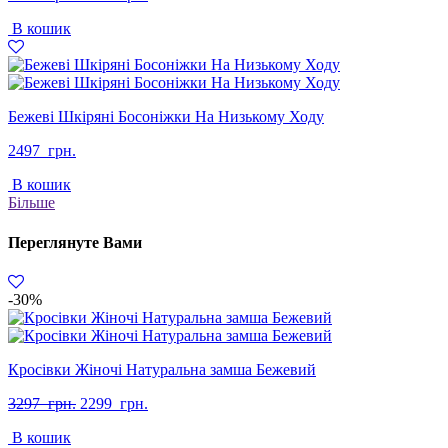
ціна:
ціна:
В кошик
2797
2299
грн..
грн..
Бежеві Шкіряні Босоніжки На Низькому Ходу
2497
грн.
В кошик
Більше
Переглянуте Вами
-30%
Кросівки Жіночі Натуральна замша Бежевий
Оригінальна
Поточна
3297
грн.
2299
грн.
ціна:
ціна:
В кошик
3297
2299