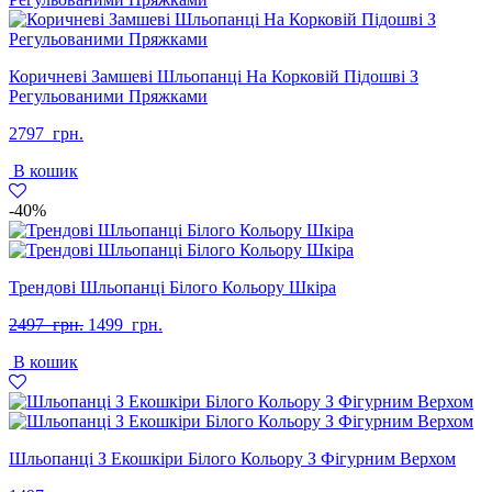
Коричневі Замшеві Шльопанці На Корковій Підошві З
Регульованими Пряжками
2797
грн.
В кошик
-40%
Трендові Шльопанці Білого Кольору Шкіра
Оригінальна
Поточна
2497
грн.
1499
грн.
ціна:
ціна:
В кошик
2497
1499
грн..
грн..
Шльопанці З Екошкіри Білого Кольору З Фігурним Верхом