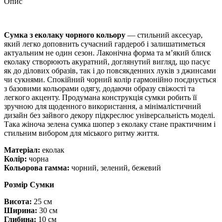
Опис
Сумка з еколаку чорного кольору
— стильний аксесуар,
який легко доповнить сучасний гардероб і залишатиметься
актуальним не один сезон. Лаконічна форма та м’який блиск
еколаку створюють акуратний, доглянутий вигляд, що пасує
як до ділових образів, так і до повсякденних луків з джинсами
чи сукнями. Спокійний чорний колір гармонійно поєднується
з базовими кольорами одягу, додаючи образу свіжості та
легкого акценту. Продумана конструкція сумки робить її
зручною для щоденного використання, а мінімалістичний
дизайн без зайвого декору підкреслює універсальність моделі.
Така жіноча зелена сумка шопер з еколаку стане практичним і
стильним вибором для міського ритму життя.
Матеріал:
еколак
Колір:
чорна
Кольорова гамма:
чорний, зелений, бежевий
Розмір Сумки
Висота:
25 см
Ширина:
30 см
Глибина:
10 см