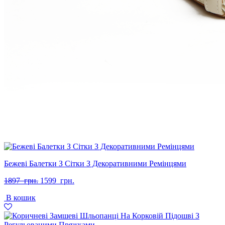
Бежеві Балетки З Сітки З Декоративними Ремінцями
Оригінальна
Поточна
1897
грн.
1599
грн.
ціна:
ціна:
В кошик
1897
1599
грн..
грн..