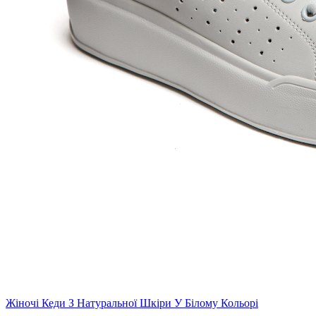
Жіночі Кеди З Натуральної Шкіри У Білому Кольорі