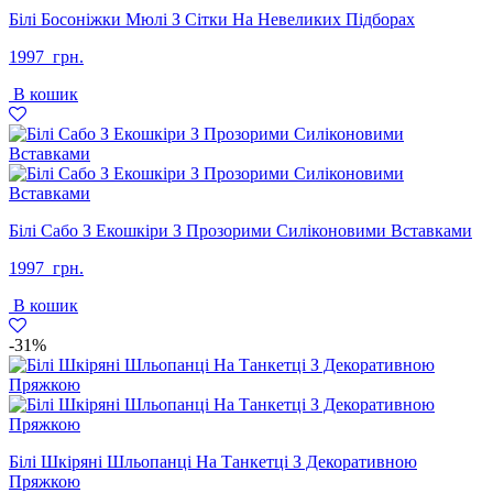
Білі Босоніжки Мюлі З Сітки На Невеликих Підборах
1997
грн.
В кошик
Білі Сабо З Екошкіри З Прозорими Силіконовими Вставками
1997
грн.
В кошик
-31%
Білі Шкіряні Шльопанці На Танкетці З Декоративною
Пряжкою