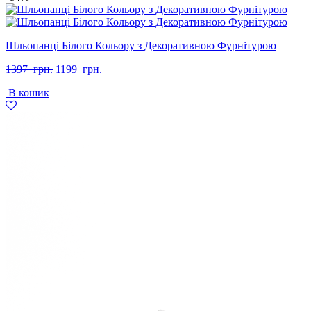
Шльопанці Білого Кольору з Декоративною Фурнітурою
Оригінальна
Поточна
1397
грн.
1199
грн.
ціна:
ціна:
В кошик
1397
1199
грн..
грн..