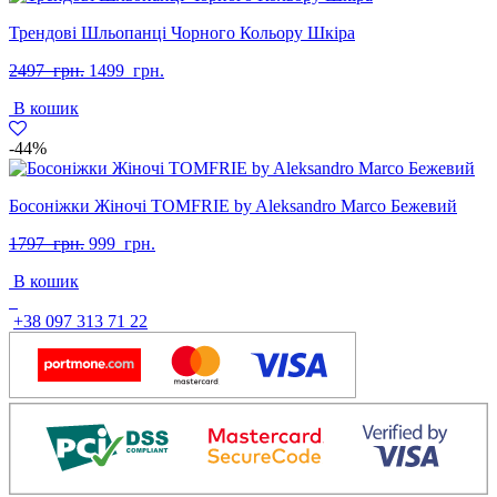
Трендові Шльопанці Чорного Кольору Шкіра
Оригінальна
Поточна
2497
грн.
1499
грн.
ціна:
ціна:
В кошик
2497
1499
грн..
грн..
-44%
Босоніжки Жіночі TOMFRIE by Aleksandro Marco Бежевий
Оригінальна
Поточна
1797
грн.
999
грн.
ціна:
ціна:
В кошик
1797
999
грн..
грн..
+38 097 313 71 22