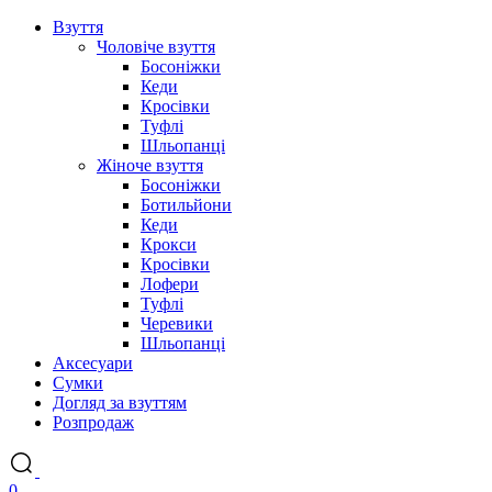
Взуття
Чоловіче взуття
Босоніжки
Кеди
Кросівки
Туфлі
Шльопанці
Жіноче взуття
Босоніжки
Ботильйони
Кеди
Крокси
Кросівки
Лофери
Туфлі
Черевики
Шльопанці
Аксесуари
Сумки
Догляд за взуттям
Розпродаж
0