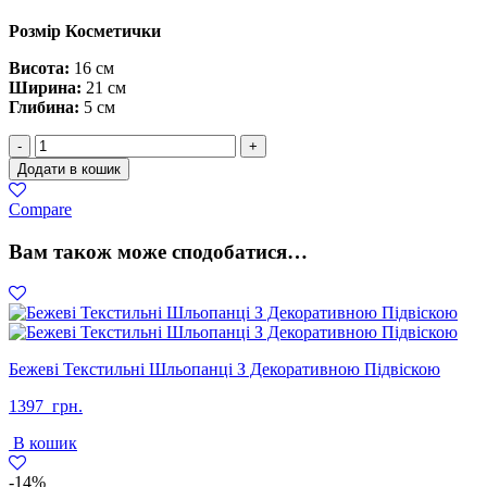
Розмір Косметички
Висота:
16 см
Ширина:
21 см
Глибина:
5 см
Сумка
-
+
Шопер
Додати в кошик
З
Еколаку
Compare
Чорна
кількість
Вам також може сподобатися…
Бежеві Текстильні Шльопанці З Декоративною Підвіскою
1397
грн.
В кошик
-14%