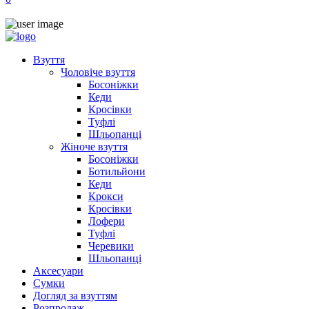
Взуття
Чоловіче взуття
Босоніжки
Кеди
Кросівки
Туфлі
Шльопанці
Жіноче взуття
Босоніжки
Ботильйони
Кеди
Крокси
Кросівки
Лофери
Туфлі
Черевики
Шльопанці
Аксесуари
Сумки
Догляд за взуттям
Розпродаж