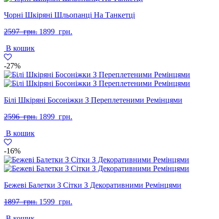
Чорні Шкіряні Шльопанці На Танкетці
Оригінальна
Поточна
2597
грн.
1899
грн.
ціна:
ціна:
В кошик
2597
1899
грн..
грн..
-27%
Білі Шкіряні Босоніжки З Переплетеними Ремінцями
Оригінальна
Поточна
2596
грн.
1899
грн.
ціна:
ціна:
В кошик
2596
1899
грн..
грн..
-16%
Бежеві Балетки З Сітки З Декоративними Ремінцями
Оригінальна
Поточна
1897
грн.
1599
грн.
ціна:
ціна:
В кошик
1897
1599