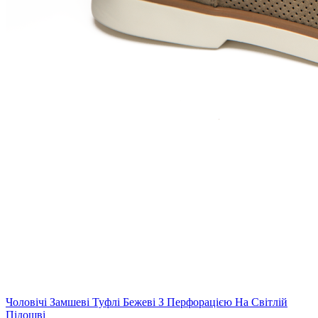
Чоловічі Замшеві Туфлі Бежеві З Перфорацією На Світлій
Підошві