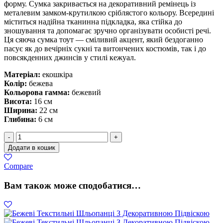
форму. Сумка закривається на декоративний ремінець із
металевим замком-крутилкою сріблястого кольору. Всередині
міститься надійна тканинна підкладка, яка стійка до
зношування та допомагає зручно організувати особисті речі.
Ця сяюча сумка тоут — сміливий акцент, який бездоганно
пасує як до вечірніх сукні та витончених костюмів, так і до
повсякденних джинсів у стилі кежуал.
Матеріал:
екошкіра
Колір:
бежева
Кольорова гамма:
бежевий
Висота:
16 см
Ширина:
22 см
Глибина:
6 см
Вечірня
-
+
Бежева
Додати в кошик
Сумка
З
Compare
Камінцями
Квадратна
Вам також може сподобатися…
кількість