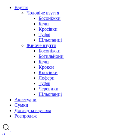
Взуття
Чоловіче взуття
Босоніжки
Кеди
Кросівки
Туфлі
Шльопанці
Жіноче взуття
Босоніжки
Ботильйони
Кеди
Крокси
Кросівки
Лофери
Туфлі
Черевики
Шльопанці
Аксесуари
Сумки
Догляд за взуттям
Розпродаж
0