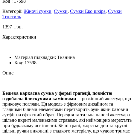
Код :
17598
Категорії:
Жіночі сумки
,
Сумки
,
Сумки Еко-шкіра
,
Сумки
Текстиль
.
1397
грн.
Характеристики
Матеріал підкладки:
Тканина
Код:
17598
Опис
Бежева каркасна сумка у формі трапеції, повністю
оздоблена блискучими камінцями
— розкішний аксесуар, що
приковує погляди. Ця модель з фірмовим дизайном та
гладкими білими елементами перетворить будь-який базовий
аутфіт на ефектний образ. Передня та тильна панелі аксесуара
щільно вкриті маленькими стразами, які неймовірно мерехтять
при будь-якому освітленні. Бічні грані, жорстке дно та круглі
щільні ручки виконані з гладкого матеріалу, що чудово тримає