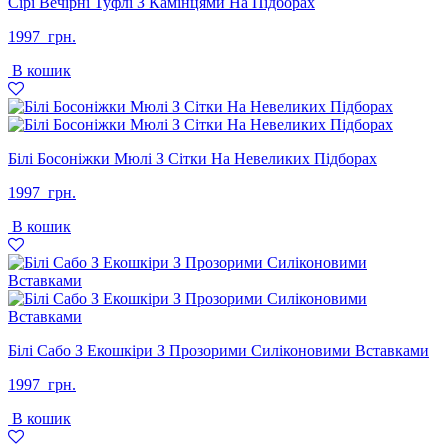
Сірі Вечірні Туфлі З Камінцями На Підборах
1997
грн.
В кошик
Білі Босоніжки Мюлі З Сітки На Невеликих Підборах
1997
грн.
В кошик
Білі Сабо З Екошкіри З Прозорими Силіконовими Вставками
1997
грн.
В кошик