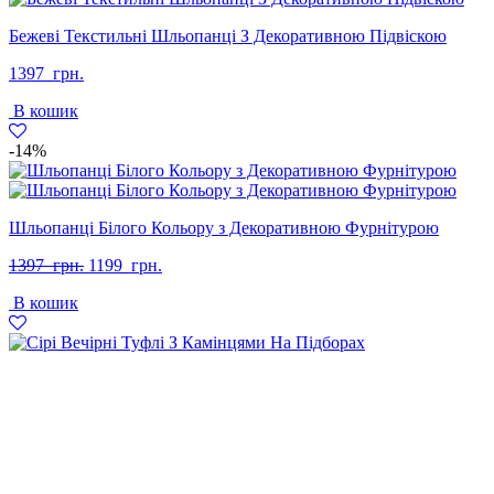
Бежеві Текстильні Шльопанці З Декоративною Підвіскою
1397
грн.
В кошик
-14%
Шльопанці Білого Кольору з Декоративною Фурнітурою
Оригінальна
Поточна
1397
грн.
1199
грн.
ціна:
ціна:
В кошик
1397
1199
грн..
грн..