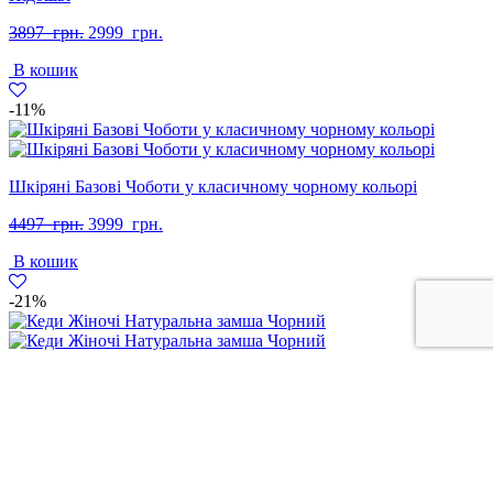
Оригінальна
Поточна
3897
грн.
2999
грн.
ціна:
ціна:
В кошик
3897
2999
грн..
грн..
-11%
Шкіряні Базові Чоботи у класичному чорному кольорі
Оригінальна
Поточна
4497
грн.
3999
грн.
ціна:
ціна:
В кошик
4497
3999
грн..
грн..
-21%
Кеди Жіночі Натуральна замша Чорний
Оригінальна
Поточна
2797
грн.
2199
грн.
ціна:
ціна:
В кошик
2797
2199
грн..
грн..
-18%