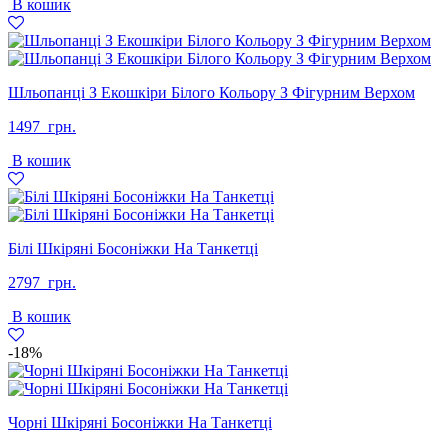
В кошик
2497
1499
грн..
грн..
Шльопанці З Екошкіри Білого Кольору З Фігурним Верхом
1497
грн.
В кошик
Білі Шкіряні Босоніжки На Танкетці
2797
грн.
В кошик
-18%
Чорні Шкіряні Босоніжки На Танкетці