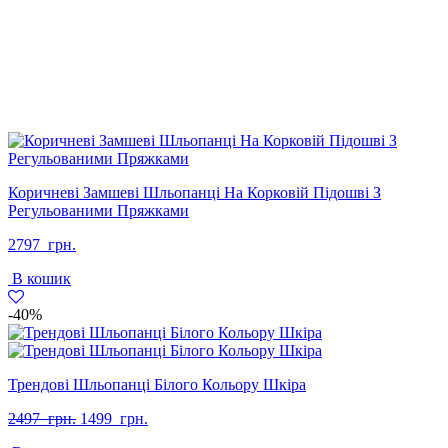
Коричневі Замшеві Шльопанці На Корковій Підошві З
Регульованими Пряжками
2797
грн.
В кошик
-40%
Трендові Шльопанці Білого Кольору Шкіра
Оригінальна
Поточна
2497
грн.
1499
грн.
ціна:
ціна: