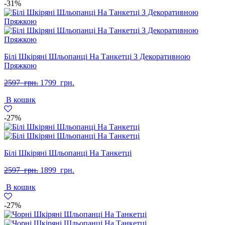
-31%
Білі Шкіряні Шльопанці На Танкетці З Декоративною
Пряжкою
Оригінальна
Поточна
2597
грн.
1799
грн.
ціна:
ціна:
В кошик
2597
1799
грн..
грн..
-27%
Білі Шкіряні Шльопанці На Танкетці
Оригінальна
Поточна
2597
грн.
1899
грн.
ціна:
ціна:
В кошик
2597
1899
грн..
грн..
-27%