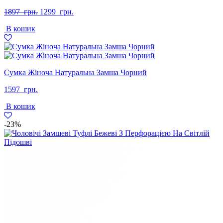
Оригінальна
Поточна
1897
грн.
1299
грн.
ціна:
ціна:
В кошик
1897
1299
грн..
грн..
Сумка Жіноча Натуральна Замша Чорний
1597
грн.
В кошик
-23%