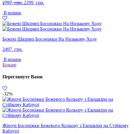
Оригінальна
Поточна
2797
грн.
2299
грн.
ціна:
ціна:
В кошик
2797
2299
грн..
грн..
Бежеві Шкіряні Босоніжки На Низькому Ходу
2497
грн.
В кошик
Більше
Переглянуте Вами
-32%
Жіночі Босоніжки Бежевого Кольору з Екошкіри на Стійкому
Каблуці