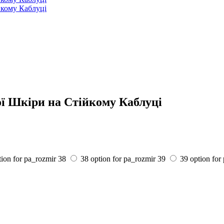
ої Шкіри на Стійкому Каблуці
tion for pa_rozmir
38
38 option for pa_rozmir
39
39 option for