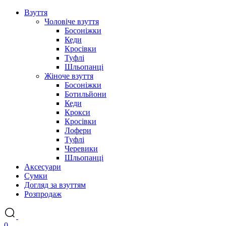
Взуття
Чоловіче взуття
Босоніжки
Кеди
Кросівки
Туфлі
Шльопанці
Жіноче взуття
Босоніжки
Ботильйони
Кеди
Крокси
Кросівки
Лофери
Туфлі
Черевики
Шльопанці
Аксесуари
Сумки
Догляд за взуттям
Розпродаж
0