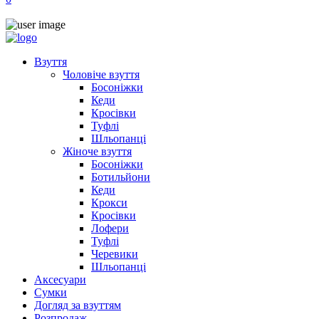
Взуття
Чоловіче взуття
Босоніжки
Кеди
Кросівки
Туфлі
Шльопанці
Жіноче взуття
Босоніжки
Ботильйони
Кеди
Крокси
Кросівки
Лофери
Туфлі
Черевики
Шльопанці
Аксесуари
Сумки
Догляд за взуттям
Розпродаж