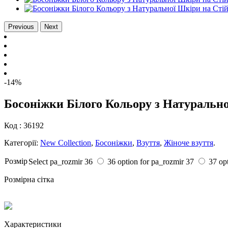
Previous
Next
-14%
Босоніжки Білого Кольору з Натуральн
Код :
36192
Категорії:
New Collection
,
Босоніжки
,
Взуття
,
Жіноче взуття
.
Розмiр
Select pa_rozmir
36
36 option for pa_rozmir
37
37 op
Розмірна сітка
Характеристики