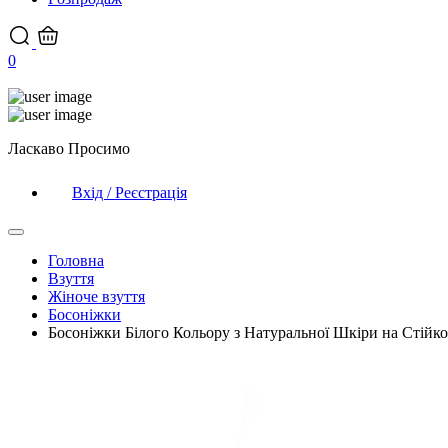
0
Ласкаво Просимо
Вхід / Реєстрація
Головна
Взуття
Жіноче взуття
Босоніжки
Босоніжки Білого Кольору з Натуральної Шкіри на Стійк