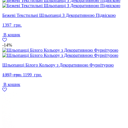
Бежеві Текстильні Шльопанці З Декоративною Підвіскою
1397
грн.
В кошик
-14%
Шльопанці Білого Кольору з Декоративною Фурнітурою
Оригінальна
Поточна
1397
грн.
1199
грн.
ціна:
ціна:
В кошик
1397
1199
грн..
грн..