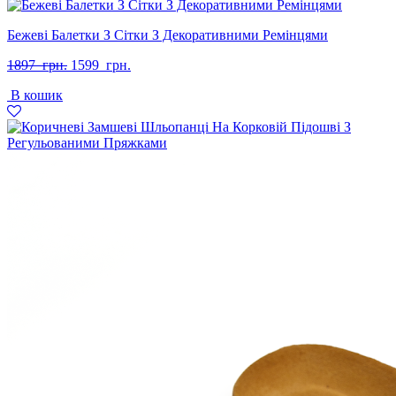
Бежеві Балетки З Сітки З Декоративними Ремінцями
Оригінальна
Поточна
1897
грн.
1599
грн.
ціна:
ціна:
В кошик
1897
1599
грн..
грн..