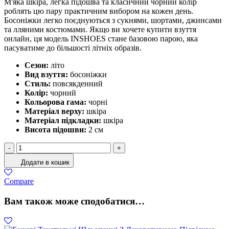
М'яка шкіра, легка підошва та класичний чорний колір
роблять цю пару практичним вибором на кожен день.
Босоніжки легко поєднуються з сукнями, шортами, джинсами
та лляними костюмами. Якщо ви хочете купити взуття
онлайн, ця модель INSHOES стане базовою парою, яка
пасуватиме до більшості літніх образів.
Сезон:
літо
Вид взуття:
босоніжки
Стиль:
повсякденний
Колір:
чорний
Кольорова гама:
чорні
Матеріал верху:
шкіра
Матеріал підкладки:
шкіра
Висота підошви:
2 см
Босоніжки
-
+
Шкіряні
Додати в кошик
Чорні
На
Compare
Низькій
Підошві
Вам також може сподобатися…
кількість