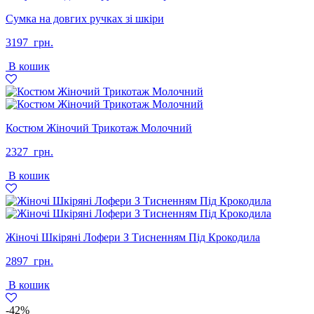
Сумка на довгих ручках зі шкіри
3197
грн.
В кошик
Костюм Жіночий Трикотаж Молочний
2327
грн.
В кошик
Жіночі Шкіряні Лофери З Тисненням Під Крокодила
2897
грн.
В кошик
-42%