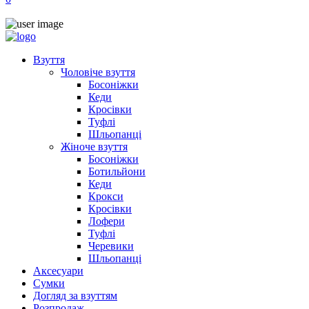
Взуття
Чоловіче взуття
Босоніжки
Кеди
Кросівки
Туфлі
Шльопанці
Жіноче взуття
Босоніжки
Ботильйони
Кеди
Крокси
Кросівки
Лофери
Туфлі
Черевики
Шльопанці
Аксесуари
Сумки
Догляд за взуттям
Розпродаж