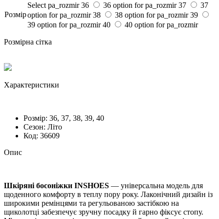
Select pa_rozmir
36
36 option for pa_rozmir
37
37
Розмiр
option for pa_rozmir
38
38 option for pa_rozmir
39
39 option for pa_rozmir
40
40 option for pa_rozmir
Розмірна сітка
Характеристики
Розмiр:
36, 37, 38, 39, 40
Сезон:
Літо
Код:
36609
Опис
Шкіряні босоніжки INSHOES
— універсальна модель для
щоденного комфорту в теплу пору року. Лаконічний дизайн із
широкими ремінцями та регульованою застібкою на
щиколотці забезпечує зручну посадку й гарно фіксує стопу.