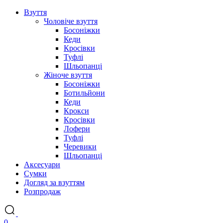
Взуття
Чоловіче взуття
Босоніжки
Кеди
Кросівки
Туфлі
Шльопанці
Жіноче взуття
Босоніжки
Ботильйони
Кеди
Крокси
Кросівки
Лофери
Туфлі
Черевики
Шльопанці
Аксесуари
Сумки
Догляд за взуттям
Розпродаж
0