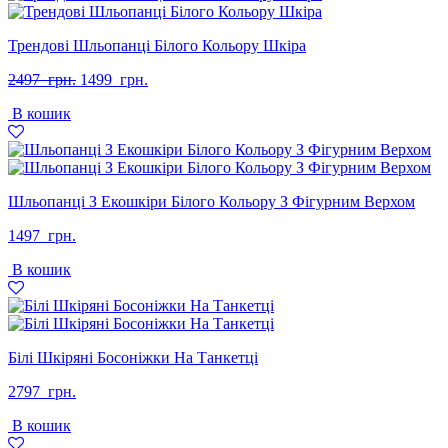
Трендові Шльопанці Білого Кольору Шкіра
Оригінальна
Поточна
2497
грн.
1499
грн.
ціна:
ціна:
В кошик
2497
1499
грн..
грн..
Шльопанці З Екошкіри Білого Кольору З Фігурним Верхом
1497
грн.
В кошик
Білі Шкіряні Босоніжки На Танкетці
2797
грн.
В кошик