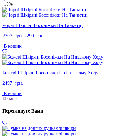
-18%
Чорні Шкіряні Босоніжки На Танкетці
Оригінальна
Поточна
2797
грн.
2299
грн.
ціна:
ціна:
В кошик
2797
2299
грн..
грн..
Бежеві Шкіряні Босоніжки На Низькому Ходу
2497
грн.
В кошик
Більше
Переглянуте Вами