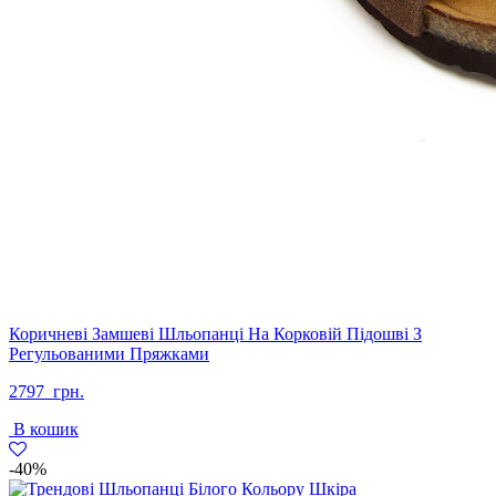
Коричневі Замшеві Шльопанці На Корковій Підошві З
Регульованими Пряжками
2797
грн.
В кошик
-40%