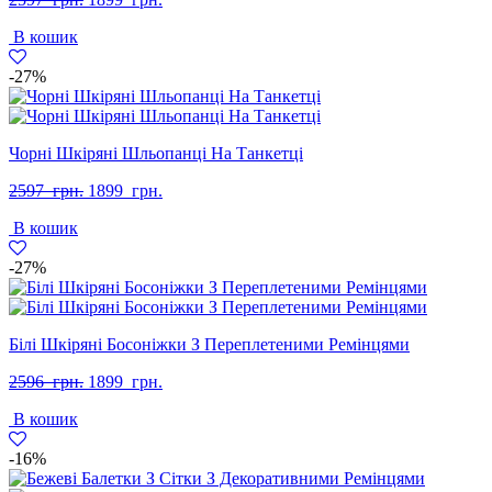
ціна:
ціна:
В кошик
2597
1899
грн..
грн..
-27%
Чорні Шкіряні Шльопанці На Танкетці
Оригінальна
Поточна
2597
грн.
1899
грн.
ціна:
ціна:
В кошик
2597
1899
грн..
грн..
-27%
Білі Шкіряні Босоніжки З Переплетеними Ремінцями
Оригінальна
Поточна
2596
грн.
1899
грн.
ціна:
ціна:
В кошик
2596
1899
грн..
грн..
-16%