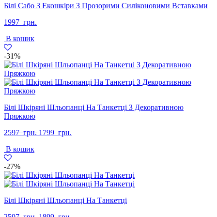
Білі Сабо З Екошкіри З Прозорими Силіконовими Вставками
1997
грн.
В кошик
-31%
Білі Шкіряні Шльопанці На Танкетці З Декоративною
Пряжкою
Оригінальна
Поточна
2597
грн.
1799
грн.
ціна:
ціна:
В кошик
2597
1799
грн..
грн..
-27%
Білі Шкіряні Шльопанці На Танкетці
Оригінальна
Поточна
2597
грн.
1899
грн.