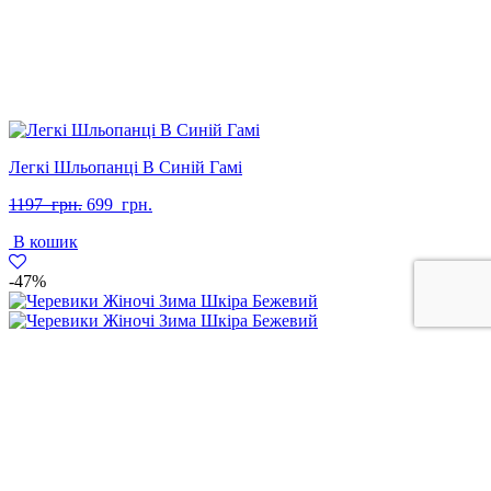
Легкі Шльопанці В Синій Гамі
Оригінальна
Поточна
1197
грн.
699
грн.
ціна:
ціна:
В кошик
1197
699
грн..
грн..
-47%
Черевики Жіночі Зима Шкіра Бежевий
Оригінальна
Поточна
3197
грн.
1699
грн.
ціна:
ціна:
В кошик
3197
1699
грн..
грн..