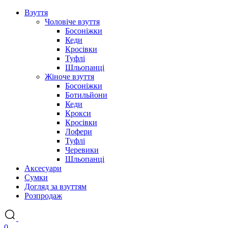
Взуття
Чоловіче взуття
Босоніжки
Кеди
Кросівки
Туфлі
Шльопанці
Жіноче взуття
Босоніжки
Ботильйони
Кеди
Крокси
Кросівки
Лофери
Туфлі
Черевики
Шльопанці
Аксесуари
Сумки
Догляд за взуттям
Розпродаж
0