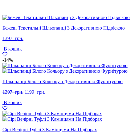
Бежеві Текстильні Шльопанці З Декоративною Підвіскою
1397
грн.
В кошик
-14%
Шльопанці Білого Кольору з Декоративною Фурнітурою
Оригінальна
Поточна
1397
грн.
1199
грн.
ціна:
ціна:
В кошик
1397
1199
грн..
грн..
Сірі Вечірні Туфлі З Камінцями На Підборах