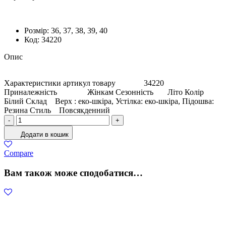
Розмiр:
36, 37, 38, 39, 40
Код:
34220
Опис
Характеристики артикул товару 34220
Приналежність Жінкам Сезонність Літо Колір
Білий Склад Верх : еко-шкіра, Устілка: еко-шкіра, Підошва:
Резина Стиль Повсякденний
Босоніжки
-
+
Жіночі
Додати в кошик
Еко-
шкіра
Compare
Білий
кількість
Вам також може сподобатися…