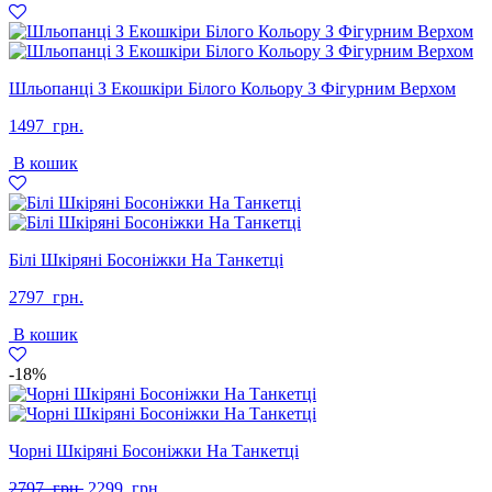
грн..
грн..
Шльопанці З Екошкіри Білого Кольору З Фігурним Верхом
1497
грн.
В кошик
Білі Шкіряні Босоніжки На Танкетці
2797
грн.
В кошик
-18%
Чорні Шкіряні Босоніжки На Танкетці
Оригінальна
Поточна
2797
грн.
2299
грн.