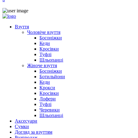
Взуття
Чоловіче взуття
Босоніжки
Кеди
Кросівки
Туфлі
Шльопанці
Жіноче взуття
Босоніжки
Ботильйони
Кеди
Крокси
Кросівки
Лофери
Туфлі
Черевики
Шльопанці
Аксесуари
Сумки
Догляд за взуттям
Розпродаж