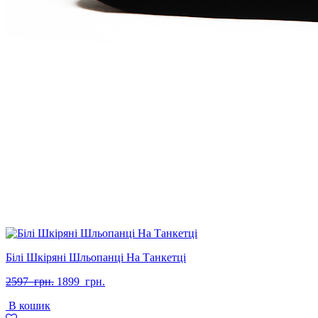
Білі Шкіряні Шльопанці На Танкетці
Оригінальна
Поточна
2597
грн.
1899
грн.
ціна:
ціна:
В кошик
2597
1899