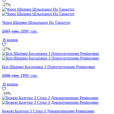
грн..
грн..
-27%
Чорні Шкіряні Шльопанці На Танкетці
Оригінальна
Поточна
2597
грн.
1899
грн.
ціна:
ціна:
В кошик
2597
1899
грн..
грн..
-27%
Білі Шкіряні Босоніжки З Переплетеними Ремінцями
Оригінальна
Поточна
2596
грн.
1899
грн.
ціна:
ціна:
В кошик
2596
1899
грн..
грн..
-16%
Бежеві Балетки З Сітки З Декоративними Ремінцями