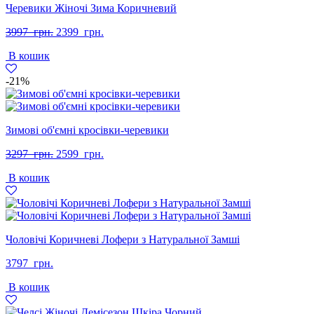
Черевики Жіночі Зима Коричневий
Оригінальна
Поточна
3997
грн.
2399
грн.
ціна:
ціна:
В кошик
3997
2399
грн..
грн..
-21%
Зимові об'ємні кросівки-черевики
Оригінальна
Поточна
3297
грн.
2599
грн.
ціна:
ціна:
В кошик
3297
2599
грн..
грн..
Чоловічі Коричневі Лофери з Натуральної Замші
3797
грн.
В кошик