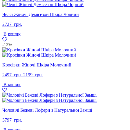
Челсі Жіночі Демісезон Шкіра Чорний
2727
грн.
В кошик
-12%
Кросівки Жіночі Шкіра Молочний
Оригінальна
Поточна
2497
грн.
2199
грн.
ціна:
ціна:
В кошик
2497
2199
грн..
грн..
Чоловічі Бежеві Лофери з Натуральної Замші
3797
грн.
В кошик