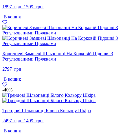
Оригінальна
Поточна
1897
грн.
1599
грн.
ціна:
ціна:
В кошик
1897
1599
грн..
грн..
Коричневі Замшеві Шльопанці На Корковій Підошві З
Регульованими Пряжками
2797
грн.
В кошик
-40%
Трендові Шльопанці Білого Кольору Шкіра
Оригінальна
Поточна
2497
грн.
1499
грн.
ціна:
ціна:
В кошик
2497
1499