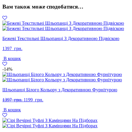
кількість
Вам також може сподобатися…
Бежеві Текстильні Шльопанці З Декоративною Підвіскою
1397
грн.
В кошик
-14%
Шльопанці Білого Кольору з Декоративною Фурнітурою
Оригінальна
Поточна
1397
грн.
1199
грн.
ціна:
ціна:
В кошик
1397
1199
грн..
грн..