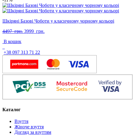
Шкіряні Базові Чоботи у класичному чорному кольорі
Оригінальна
Поточна
4497
грн.
3999
грн.
ціна:
ціна:
В кошик
4497
3999
грн..
грн..
+38 097 313 71 22
Каталог
Взуття
Жіноче взуття
Догляд за взуттям