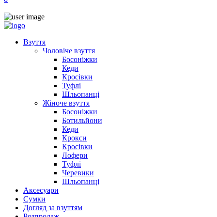
Взуття
Чоловіче взуття
Босоніжки
Кеди
Кросівки
Туфлі
Шльопанці
Жіноче взуття
Босоніжки
Ботильйони
Кеди
Крокси
Кросівки
Лофери
Туфлі
Черевики
Шльопанці
Аксесуари
Сумки
Догляд за взуттям
Розпродаж