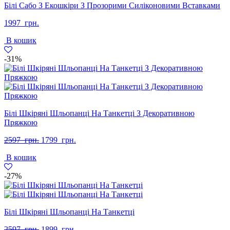
Білі Сабо З Екошкіри З Прозорими Силіконовими Вставками
1997
грн.
В кошик
-31%
Білі Шкіряні Шльопанці На Танкетці З Декоративною
Пряжкою
Оригінальна
Поточна
2597
грн.
1799
грн.
ціна:
ціна:
В кошик
2597
1799
грн..
грн..
-27%
Білі Шкіряні Шльопанці На Танкетці
Оригінальна
Поточна
2597
грн.
1899
грн.