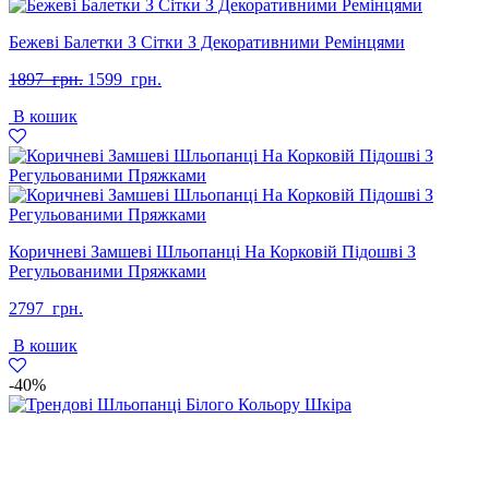
Бежеві Балетки З Сітки З Декоративними Ремінцями
Оригінальна
Поточна
1897
грн.
1599
грн.
ціна:
ціна:
В кошик
1897
1599
грн..
грн..
Коричневі Замшеві Шльопанці На Корковій Підошві З
Регульованими Пряжками
2797
грн.
В кошик
-40%