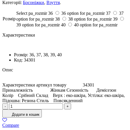
Категорії:
Босоніжки
,
Взуття
.
Select pa_rozmir
36
36 option for pa_rozmir
37
37
Розмiр
option for pa_rozmir
38
38 option for pa_rozmir
39
39 option for pa_rozmir
40
40 option for pa_rozmir
Характеристики
Розмiр:
36, 37, 38, 39, 40
Код:
34301
Опис
Характеристики артикул товару 34301
Приналежність Жінкам Сезонність Демісезон
Колір Срібний Склад Верх : еко-шкіра, Устілка: еко-шкіра,
Підошва: Резина Стиль Повсякденний
Босоніжки
-
+
Жіночі
Додати в кошик
Еко-
шкіра
Compare
Срібний