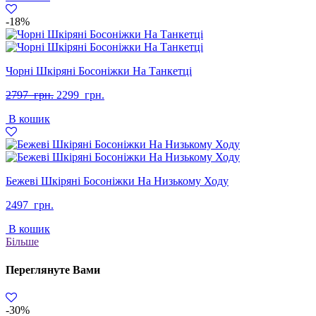
-18%
Чорні Шкіряні Босоніжки На Танкетці
Оригінальна
Поточна
2797
грн.
2299
грн.
ціна:
ціна:
В кошик
2797
2299
грн..
грн..
Бежеві Шкіряні Босоніжки На Низькому Ходу
2497
грн.
В кошик
Більше
Переглянуте Вами
-30%