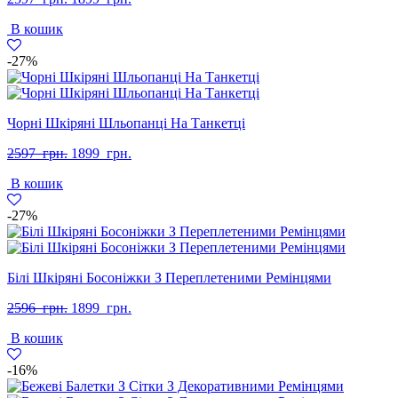
ціна:
ціна:
В кошик
2597
1899
грн..
грн..
-27%
Чорні Шкіряні Шльопанці На Танкетці
Оригінальна
Поточна
2597
грн.
1899
грн.
ціна:
ціна:
В кошик
2597
1899
грн..
грн..
-27%
Білі Шкіряні Босоніжки З Переплетеними Ремінцями
Оригінальна
Поточна
2596
грн.
1899
грн.
ціна:
ціна:
В кошик
2596
1899
грн..
грн..
-16%