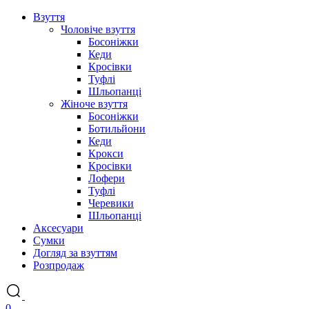
Взуття
Чоловіче взуття
Босоніжки
Кеди
Кросівки
Туфлі
Шльопанці
Жіноче взуття
Босоніжки
Ботильйони
Кеди
Крокси
Кросівки
Лофери
Туфлі
Черевики
Шльопанці
Аксесуари
Сумки
Догляд за взуттям
Розпродаж
0