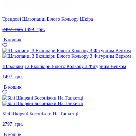
Трендові Шльопанці Білого Кольору Шкіра
Оригінальна
Поточна
2497
грн.
1499
грн.
ціна:
ціна:
В кошик
2497
1499
грн..
грн..
Шльопанці З Екошкіри Білого Кольору З Фігурним Верхом
1497
грн.
В кошик
Білі Шкіряні Босоніжки На Танкетці
2797
грн.
В кошик