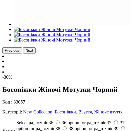
Previous
Next
-30%
Босоніжки Жіночі Мотузки Чорний
Код :
33057
Категорії:
New Collection
,
Босоніжки
,
Взуття
,
Жіноче взуття
.
Select pa_rozmir
36
36 option for pa_rozmir
37
37
option for pa_rozmir
38
38 option for pa_rozmir
39