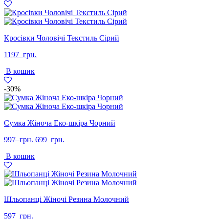
грн..
грн..
Кросівки Чоловічі Текстиль Сірий
1197
грн.
В кошик
-30%
Сумка Жіноча Еко-шкіра Чорний
Оригінальна
Поточна
997
грн.
699
грн.
ціна:
ціна:
В кошик
997
699
грн..
грн..
Шльопанці Жіночі Резина Молочний
597
грн.