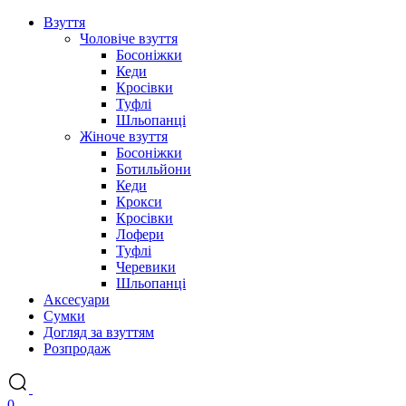
Взуття
Чоловіче взуття
Босоніжки
Кеди
Кросівки
Туфлі
Шльопанці
Жіноче взуття
Босоніжки
Ботильйони
Кеди
Крокси
Кросівки
Лофери
Туфлі
Черевики
Шльопанці
Аксесуари
Сумки
Догляд за взуттям
Розпродаж
0