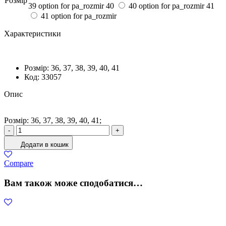
Розмiр
39 option for pa_rozmir
40
40 option for pa_rozmir
41
41 option for pa_rozmir
Характеристики
Розмiр:
36, 37, 38, 39, 40, 41
Код:
33057
Опис
Розмiр: 36, 37, 38, 39, 40, 41;
Босоніжки
-
+
Жіночі
Додати в кошик
Мотузки
Чорний
Compare
кількість
Вам також може сподобатися…