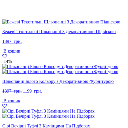
Бежеві Текстильні Шльопанці З Декоративною Підвіскою
1397
грн.
В кошик
-14%
Шльопанці Білого Кольору з Декоративною Фурнітурою
Оригінальна
Поточна
1397
грн.
1199
грн.
ціна:
ціна:
В кошик
1397
1199
грн..
грн..
Сірі Вечірні Туфлі З Камінцями На Підборах