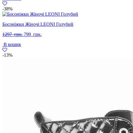
-38%
Босоніжки Жіночі LEONI Голубий
Оригінальна
Поточна
1297
грн.
799
грн.
ціна:
ціна:
В кошик
1297
799
грн..
грн..
-13%