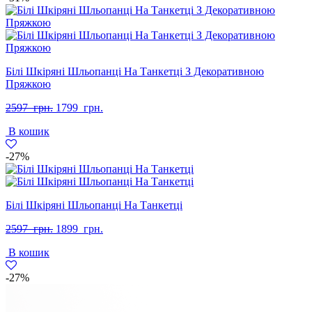
Білі Шкіряні Шльопанці На Танкетці З Декоративною
Пряжкою
Оригінальна
Поточна
2597
грн.
1799
грн.
ціна:
ціна:
В кошик
2597
1799
грн..
грн..
-27%
Білі Шкіряні Шльопанці На Танкетці
Оригінальна
Поточна
2597
грн.
1899
грн.
ціна:
ціна:
В кошик
2597
1899
грн..
грн..
-27%