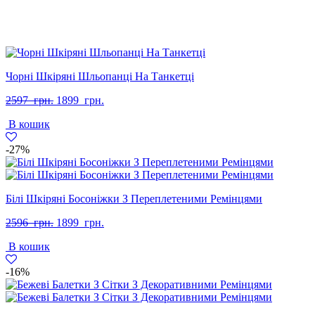
Чорні Шкіряні Шльопанці На Танкетці
Оригінальна
Поточна
2597
грн.
1899
грн.
ціна:
ціна:
В кошик
2597
1899
грн..
грн..
-27%
Білі Шкіряні Босоніжки З Переплетеними Ремінцями
Оригінальна
Поточна
2596
грн.
1899
грн.
ціна:
ціна:
В кошик
2596
1899
грн..
грн..
-16%