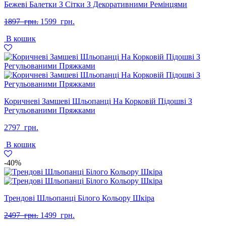
Бежеві Балетки З Сітки З Декоративними Ремінцями
Оригінальна
Поточна
1897
грн.
1599
грн.
ціна:
ціна:
В кошик
1897
1599
грн..
грн..
Коричневі Замшеві Шльопанці На Корковій Підошві З
Регульованими Пряжками
2797
грн.
В кошик
-40%
Трендові Шльопанці Білого Кольору Шкіра
Оригінальна
Поточна
2497
грн.
1499
грн.
ціна:
ціна: