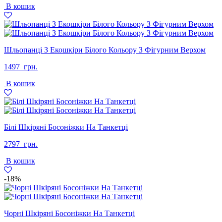
В кошик
2497
1499
грн..
грн..
Шльопанці З Екошкіри Білого Кольору З Фігурним Верхом
1497
грн.
В кошик
Білі Шкіряні Босоніжки На Танкетці
2797
грн.
В кошик
-18%
Чорні Шкіряні Босоніжки На Танкетці