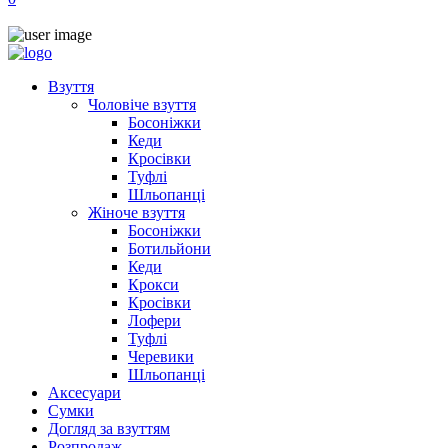
Взуття
Чоловіче взуття
Босоніжки
Кеди
Кросівки
Туфлі
Шльопанці
Жіноче взуття
Босоніжки
Ботильйони
Кеди
Крокси
Кросівки
Лофери
Туфлі
Черевики
Шльопанці
Аксесуари
Сумки
Догляд за взуттям
Розпродаж