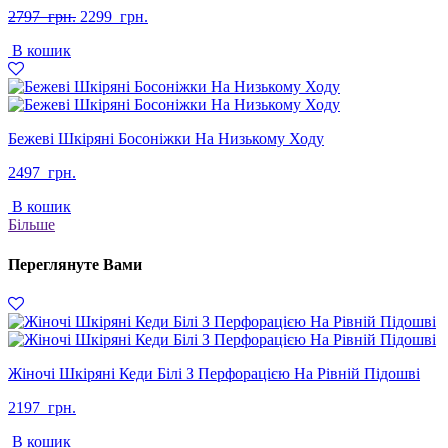
Оригінальна
Поточна
2797
грн.
2299
грн.
ціна:
ціна:
В кошик
2797
2299
грн..
грн..
Бежеві Шкіряні Босоніжки На Низькому Ходу
2497
грн.
В кошик
Більше
Переглянуте Вами
Жіночі Шкіряні Кеди Білі З Перфорацією На Рівній Підошві
2197
грн.
В кошик