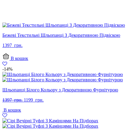
Бежеві Текстильні Шльопанці З Декоративною Підвіскою
1397
грн.
В кошик
-14%
Шльопанці Білого Кольору з Декоративною Фурнітурою
Оригінальна
Поточна
1397
грн.
1199
грн.
ціна:
ціна:
В кошик
1397
1199
грн..
грн..