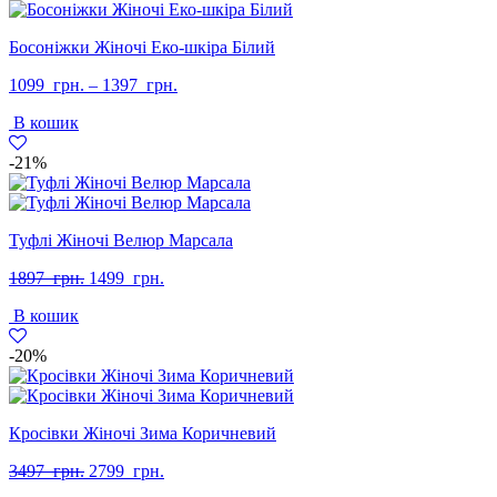
Босоніжки Жіночі Еко-шкіра Білий
1099
грн.
–
1397
грн.
В кошик
-21%
Туфлі Жіночі Велюр Марсала
Оригінальна
Поточна
1897
грн.
1499
грн.
ціна:
ціна:
В кошик
1897
1499
грн..
грн..
-20%
Кросівки Жіночі Зима Коричневий
Оригінальна
Поточна
3497
грн.
2799
грн.
ціна:
ціна: