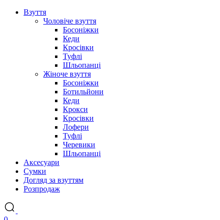
Взуття
Чоловіче взуття
Босоніжки
Кеди
Кросівки
Туфлі
Шльопанці
Жіноче взуття
Босоніжки
Ботильйони
Кеди
Крокси
Кросівки
Лофери
Туфлі
Черевики
Шльопанці
Аксесуари
Сумки
Догляд за взуттям
Розпродаж
0