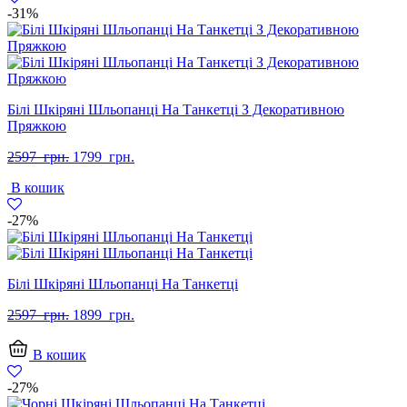
-31%
Білі Шкіряні Шльопанці На Танкетці З Декоративною
Пряжкою
Оригінальна
Поточна
2597
грн.
1799
грн.
ціна:
ціна:
В кошик
2597
1799
грн..
грн..
-27%
Білі Шкіряні Шльопанці На Танкетці
Оригінальна
Поточна
2597
грн.
1899
грн.
ціна:
ціна:
2597
1899
В кошик
грн..
грн..
-27%