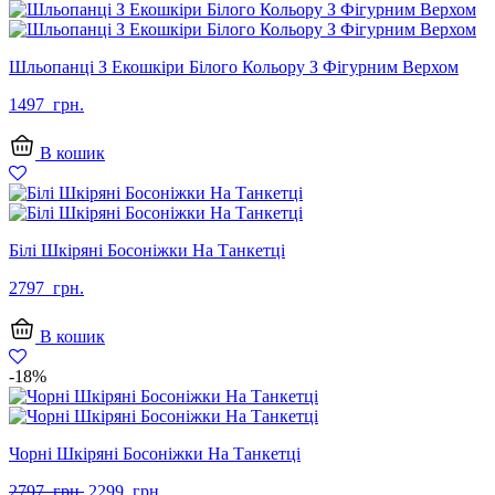
Шльопанці З Екошкіри Білого Кольору З Фігурним Верхом
1497
грн.
В кошик
Білі Шкіряні Босоніжки На Танкетці
2797
грн.
В кошик
-18%
Чорні Шкіряні Босоніжки На Танкетці
Оригінальна
Поточна
2797
грн.
2299
грн.