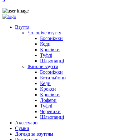
Взуття
Чоловіче взуття
Босоніжки
Кеди
Кросівки
Туфлі
Шльопанці
Жіноче взуття
Босоніжки
Ботильйони
Кеди
Крокси
Кросівки
Лофери
Туфлі
Черевики
Шльопанці
Аксесуари
Сумки
Догляд за взуттям
Розпродаж