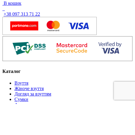
В кошик
3497
2799
грн..
грн..
+38 097 313 71 22
Каталог
Взуття
Жіноче взуття
Догляд за взуттям
Сумки
Аксесуари
Інформація
Блог
Про компанію