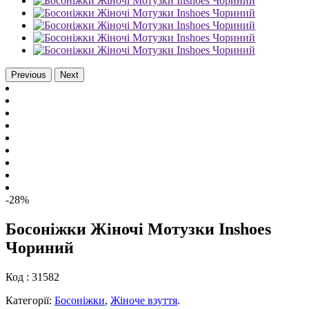
Previous
Next
-28%
Босоніжки Жіночі Мотузки Inshoes
Чориний
Код :
31582
Категорії:
Босоніжки
,
Жіноче взуття
.