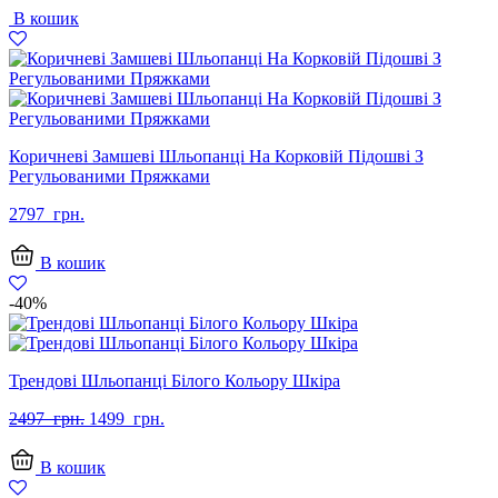
В кошик
1897
1599
грн..
грн..
Коричневі Замшеві Шльопанці На Корковій Підошві З
Регульованими Пряжками
2797
грн.
В кошик
-40%
Трендові Шльопанці Білого Кольору Шкіра
Оригінальна
Поточна
2497
грн.
1499
грн.
ціна:
ціна:
2497
1499
В кошик
грн..
грн..