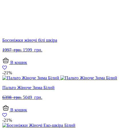
Босоніжки жіночі білі шкіра
Оригінальна
Поточна
1997
грн.
1599
грн.
ціна:
ціна:
1997
1599
В кошик
грн..
грн..
-21%
Пальто Жіноче Зима Білий
Оригінальна
Поточна
6398
грн.
5049
грн.
ціна:
ціна:
6398
5049
В кошик
грн..
грн..
-21%