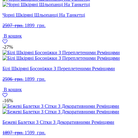
Чорні Шкіряні Шльопанці На Танкетці
Оригінальна
Поточна
2597
грн.
1899
грн.
ціна:
ціна:
В кошик
2597
1899
грн..
грн..
-27%
Білі Шкіряні Босоніжки З Переплетеними Ремінцями
Оригінальна
Поточна
2596
грн.
1899
грн.
ціна:
ціна:
В кошик
2596
1899
грн..
грн..
-16%
Бежеві Балетки З Сітки З Декоративними Ремінцями
Оригінальна
Поточна
1897
грн.
1599
грн.
ціна:
ціна: