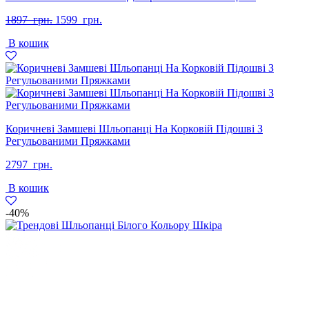
Оригінальна
Поточна
1897
грн.
1599
грн.
ціна:
ціна:
В кошик
1897
1599
грн..
грн..
Коричневі Замшеві Шльопанці На Корковій Підошві З
Регульованими Пряжками
2797
грн.
В кошик
-40%