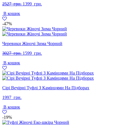
Оригінальна
Поточна
2527
грн.
1399
грн.
ціна:
ціна:
В кошик
2527
1399
грн..
грн..
-47%
Черевики Жіночі Зима Чорний
Оригінальна
Поточна
3027
грн.
1599
грн.
ціна:
ціна:
В кошик
3027
1599
грн..
грн..
Сірі Вечірні Туфлі З Камінцями На Підборах
1997
грн.
В кошик
-19%