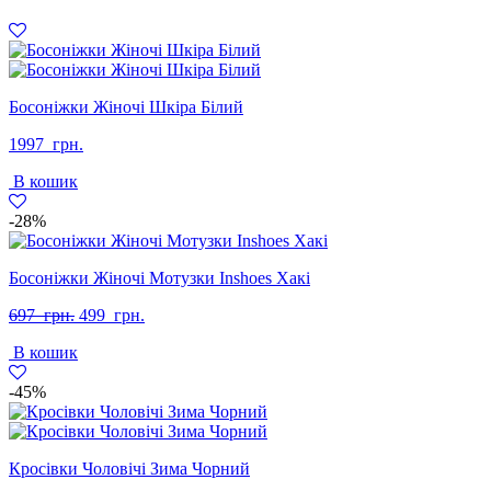
Босоніжки Жіночі Шкіра Білий
1997
грн.
В кошик
-28%
Босоніжки Жіночі Мотузки Inshoes Хакі
Оригінальна
Поточна
697
грн.
499
грн.
ціна:
ціна:
В кошик
697
499
грн..
грн..
-45%
Кросівки Чоловічі Зима Чорний