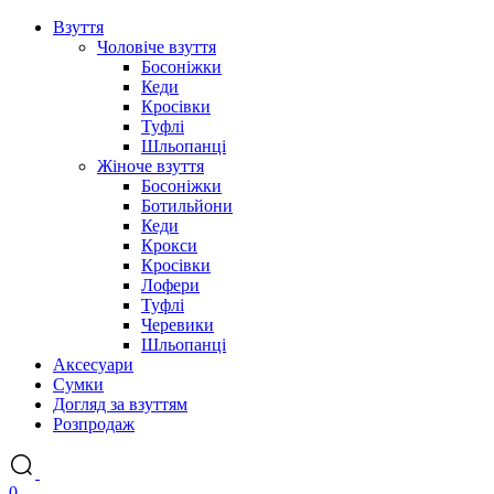
Взуття
Чоловіче взуття
Босоніжки
Кеди
Кросівки
Туфлі
Шльопанці
Жіноче взуття
Босоніжки
Ботильйони
Кеди
Крокси
Кросівки
Лофери
Туфлі
Черевики
Шльопанці
Аксесуари
Сумки
Догляд за взуттям
Розпродаж
0