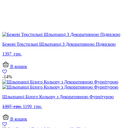
Бежеві Текстильні Шльопанці З Декоративною Підвіскою
1397
грн.
В кошик
-14%
Шльопанці Білого Кольору з Декоративною Фурнітурою
Оригінальна
Поточна
1397
грн.
1199
грн.
ціна:
ціна:
1397
1199
В кошик
грн..
грн..