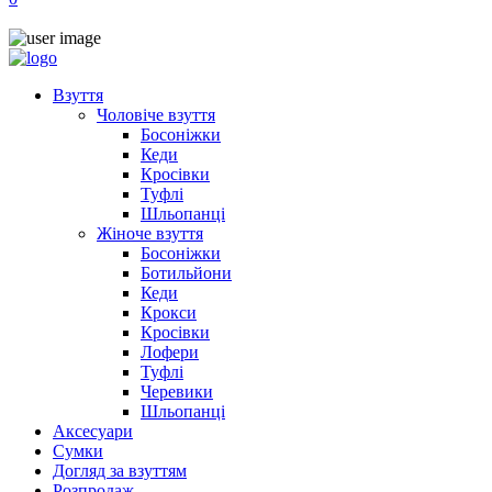
Взуття
Чоловіче взуття
Босоніжки
Кеди
Кросівки
Туфлі
Шльопанці
Жіноче взуття
Босоніжки
Ботильйони
Кеди
Крокси
Кросівки
Лофери
Туфлі
Черевики
Шльопанці
Аксесуари
Сумки
Догляд за взуттям
Розпродаж