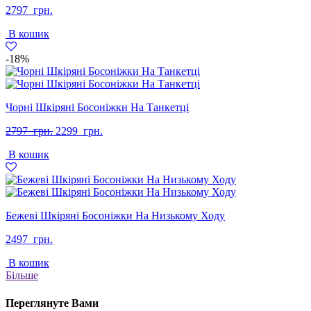
2797
грн.
В кошик
-18%
Чорні Шкіряні Босоніжки На Танкетці
Оригінальна
Поточна
2797
грн.
2299
грн.
ціна:
ціна:
В кошик
2797
2299
грн..
грн..
Бежеві Шкіряні Босоніжки На Низькому Ходу
2497
грн.
В кошик
Більше
Переглянуте Вами