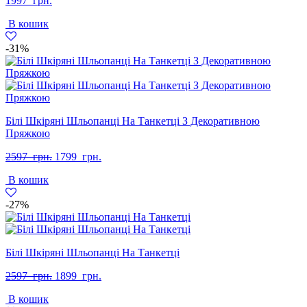
1997
грн.
В кошик
-31%
Білі Шкіряні Шльопанці На Танкетці З Декоративною
Пряжкою
Оригінальна
Поточна
2597
грн.
1799
грн.
ціна:
ціна:
В кошик
2597
1799
грн..
грн..
-27%
Білі Шкіряні Шльопанці На Танкетці
Оригінальна
Поточна
2597
грн.
1899
грн.
ціна:
ціна:
В кошик
2597
1899