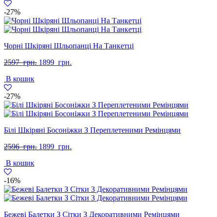
грн..
грн..
-27%
Чорні Шкіряні Шльопанці На Танкетці
Оригінальна
Поточна
2597
грн.
1899
грн.
ціна:
ціна:
В кошик
2597
1899
грн..
грн..
-27%
Білі Шкіряні Босоніжки З Переплетеними Ремінцями
Оригінальна
Поточна
2596
грн.
1899
грн.
ціна:
ціна:
В кошик
2596
1899
грн..
грн..
-16%
Бежеві Балетки З Сітки З Декоративними Ремінцями