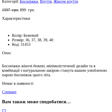
Категорії:
Босоніжки
,
Взуття
,
Жіноче взуття
.
1597
грн.
899
грн.
Характеристики
Колір:
Бежевий
Розмiр:
36, 37, 38, 39, 40
Код:
31453
Опис
​Босоніжки жіночі бежеві, мінімалістичний дизайн та в
комбінації з натуральною шкірою стануть вашою улюбленою
парою босоніжок цього літа.
Немає в наявності
Compare
Вам також може сподобатися…