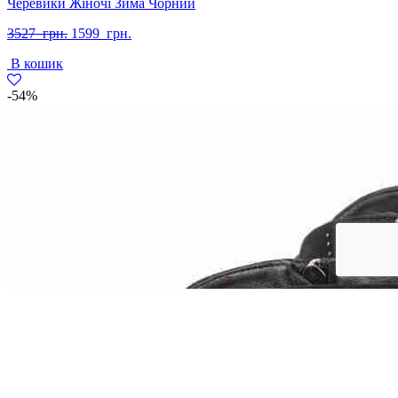
Черевики Жіночі Зима Чорний
Оригінальна
Поточна
3527
грн.
1599
грн.
ціна:
ціна:
В кошик
3527
1599
грн..
грн..
-54%