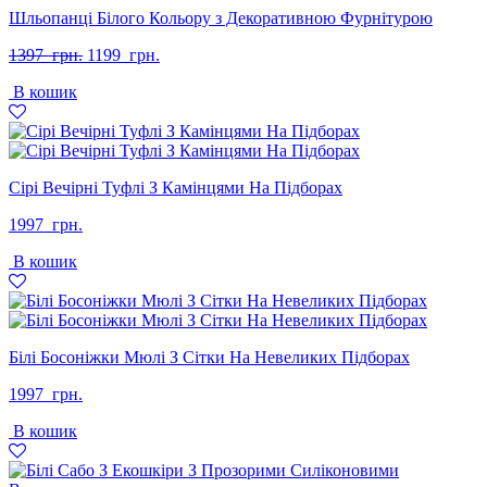
Шльопанці Білого Кольору з Декоративною Фурнітурою
Оригінальна
Поточна
1397
грн.
1199
грн.
ціна:
ціна:
В кошик
1397
1199
грн..
грн..
Сірі Вечірні Туфлі З Камінцями На Підборах
1997
грн.
В кошик
Білі Босоніжки Мюлі З Сітки На Невеликих Підборах
1997
грн.
В кошик