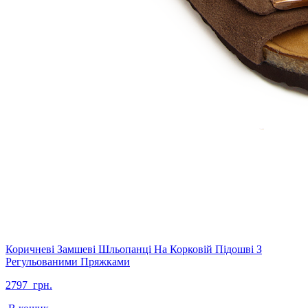
Коричневі Замшеві Шльопанці На Корковій Підошві З
Регульованими Пряжками
2797
грн.