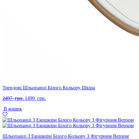
Трендові Шльопанці Білого Кольору Шкіра
Оригінальна
Поточна
2497
грн.
1499
грн.
ціна:
ціна:
В кошик
2497
1499
грн..
грн..
Шльопанці З Екошкіри Білого Кольору З Фігурним Верхом