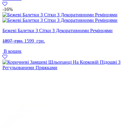
грн..
грн..
-16%
Бежеві Балетки З Сітки З Декоративними Ремінцями
Оригінальна
Поточна
1897
грн.
1599
грн.
ціна:
ціна:
В кошик
1897
1599
грн..
грн..