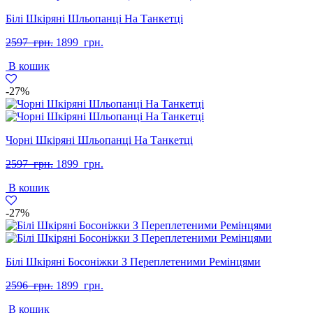
Білі Шкіряні Шльопанці На Танкетці
Оригінальна
Поточна
2597
грн.
1899
грн.
ціна:
ціна:
В кошик
2597
1899
грн..
грн..
-27%
Чорні Шкіряні Шльопанці На Танкетці
Оригінальна
Поточна
2597
грн.
1899
грн.
ціна:
ціна:
В кошик
2597
1899
грн..
грн..
-27%
Білі Шкіряні Босоніжки З Переплетеними Ремінцями
Оригінальна
Поточна
2596
грн.
1899
грн.
ціна:
ціна:
В кошик
2596
1899