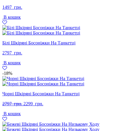
1497
грн.
В кошик
Білі Шкіряні Босоніжки На Танкетці
2797
грн.
В кошик
-18%
Чорні Шкіряні Босоніжки На Танкетці
Оригінальна
Поточна
2797
грн.
2299
грн.
ціна:
ціна:
В кошик
2797
2299
грн..
грн..