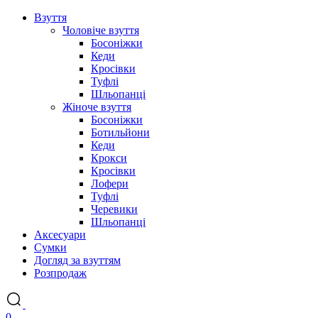
Взуття
Чоловіче взуття
Босоніжки
Кеди
Кросівки
Туфлі
Шльопанці
Жіноче взуття
Босоніжки
Ботильйони
Кеди
Крокси
Кросівки
Лофери
Туфлі
Черевики
Шльопанці
Аксесуари
Сумки
Догляд за взуттям
Розпродаж
0