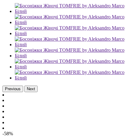
Previous
Next
-58%