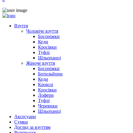
Взуття
Чоловіче взуття
Босоніжки
Кеди
Кросівки
Туфлі
Шльопанці
Жіноче взуття
Босоніжки
Ботильйони
Кеди
Крокси
Кросівки
Лофери
Туфлі
Черевики
Шльопанці
Аксесуари
Сумки
Догляд за взуттям
Розпродаж