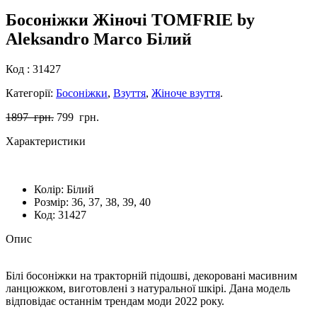
Босоніжки Жіночі TOMFRIE by
Aleksandro Marco Білий
Код :
31427
Категорії:
Босоніжки
,
Взуття
,
Жіноче взуття
.
1897
грн.
799
грн.
Характеристики
Колір:
Білий
Розмiр:
36, 37, 38, 39, 40
Код:
31427
Опис
​Білі босоніжки на тракторній підошві, декоровані масивним
ланцюжком, виготовлені з натуральної шкірі. Дана модель
відповідає останнім трендам моди 2022 року.