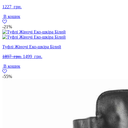
1227
грн.
В кошик
-21%
Туфлі Жіночі Еко-шкіра Білий
Оригінальна
Поточна
1897
грн.
1499
грн.
ціна:
ціна:
В кошик
1897
1499
грн..
грн..
-55%