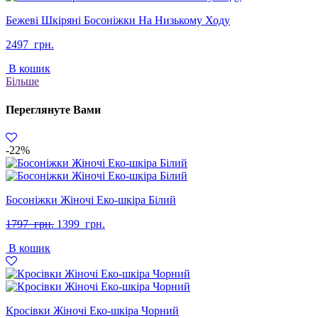
Бежеві Шкіряні Босоніжки На Низькому Ходу
2497
грн.
В кошик
Більше
Переглянуте Вами
-22%
Босоніжки Жіночі Еко-шкіра Білий
Оригінальна
Поточна
1797
грн.
1399
грн.
ціна:
ціна:
В кошик
1797
1399
грн..
грн..
Кросівки Жіночі Еко-шкіра Чорний