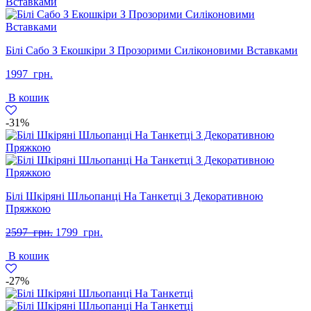
Білі Сабо З Екошкіри З Прозорими Силіконовими Вставками
1997
грн.
В кошик
-31%
Білі Шкіряні Шльопанці На Танкетці З Декоративною
Пряжкою
Оригінальна
Поточна
2597
грн.
1799
грн.
ціна:
ціна:
В кошик
2597
1799
грн..
грн..
-27%