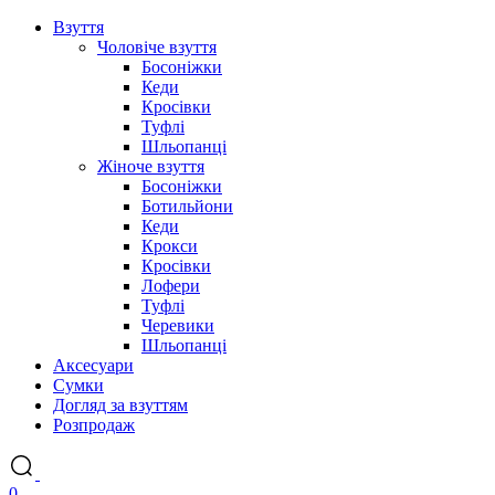
Взуття
Чоловіче взуття
Босоніжки
Кеди
Кросівки
Туфлі
Шльопанці
Жіноче взуття
Босоніжки
Ботильйони
Кеди
Крокси
Кросівки
Лофери
Туфлі
Черевики
Шльопанці
Аксесуари
Сумки
Догляд за взуттям
Розпродаж
0