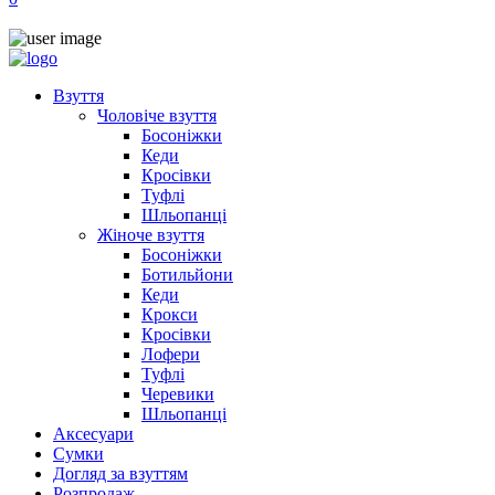
Взуття
Чоловіче взуття
Босоніжки
Кеди
Кросівки
Туфлі
Шльопанці
Жіноче взуття
Босоніжки
Ботильйони
Кеди
Крокси
Кросівки
Лофери
Туфлі
Черевики
Шльопанці
Аксесуари
Сумки
Догляд за взуттям
Розпродаж