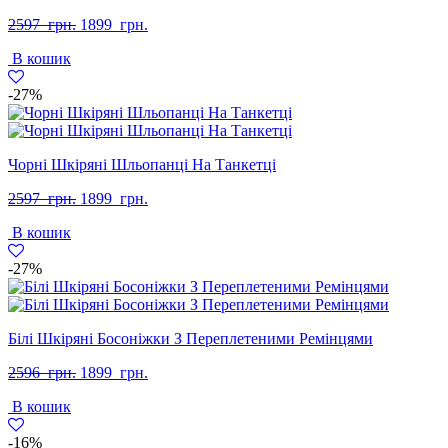
Оригінальна
Поточна
2597
грн.
1899
грн.
ціна:
ціна:
В кошик
2597
1899
грн..
грн..
-27%
Чорні Шкіряні Шльопанці На Танкетці
Оригінальна
Поточна
2597
грн.
1899
грн.
ціна:
ціна:
В кошик
2597
1899
грн..
грн..
-27%
Білі Шкіряні Босоніжки З Переплетеними Ремінцями
Оригінальна
Поточна
2596
грн.
1899
грн.
ціна:
ціна:
В кошик
2596
1899
грн..
грн..
-16%