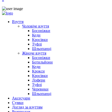
Взуття
Чоловіче взуття
Босоніжки
Кеди
Кросівки
Туфлі
Шльопанці
Жіноче взуття
Босоніжки
Ботильйони
Кеди
Крокси
Кросівки
Лофери
Туфлі
Черевики
Шльопанці
Аксесуари
Сумки
Догляд за взуттям
Розпродаж