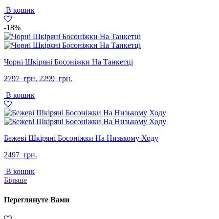
В кошик
-18%
Чорні Шкіряні Босоніжки На Танкетці
Оригінальна
Поточна
2797
грн.
2299
грн.
ціна:
ціна:
В кошик
2797
2299
грн..
грн..
Бежеві Шкіряні Босоніжки На Низькому Ходу
2497
грн.
В кошик
Більше
Переглянуте Вами