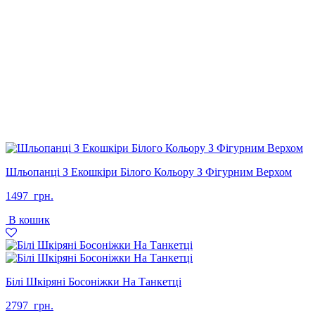
Шльопанці З Екошкіри Білого Кольору З Фігурним Верхом
1497
грн.
В кошик
Білі Шкіряні Босоніжки На Танкетці
2797
грн.