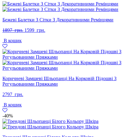
Бежеві Балетки З Сітки З Декоративними Ремінцями
Оригінальна
Поточна
1897
грн.
1599
грн.
ціна:
ціна:
В кошик
1897
1599
грн..
грн..
Коричневі Замшеві Шльопанці На Корковій Підошві З
Регульованими Пряжками
2797
грн.
В кошик
-40%