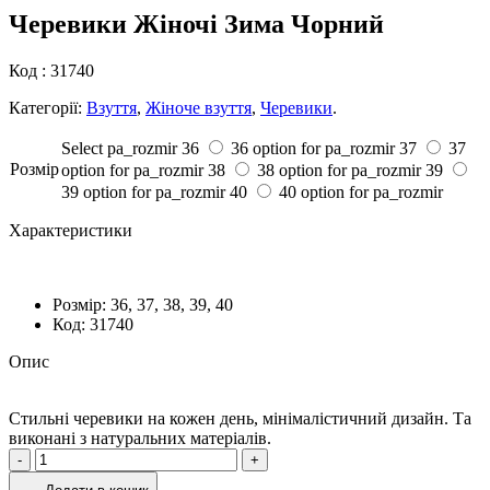
Черевики Жіночі Зима Чорний
Код :
31740
Категорії:
Взуття
,
Жіноче взуття
,
Черевики
.
Select pa_rozmir
36
36 option for pa_rozmir
37
37
Розмiр
option for pa_rozmir
38
38 option for pa_rozmir
39
39 option for pa_rozmir
40
40 option for pa_rozmir
Характеристики
Розмiр:
36, 37, 38, 39, 40
Код:
31740
Опис
Стильні черевики на кожен день, мінімалістичний дизайн. Та
виконані з натуральних матеріалів.
Черевики
-
+
Жіночі