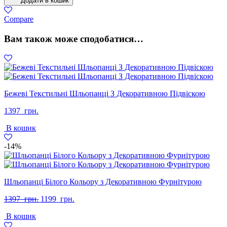
Додати в кошик
Зима
Чорний
Compare
кількість
Вам також може сподобатися…
Бежеві Текстильні Шльопанці З Декоративною Підвіскою
1397
грн.
В кошик
-14%
Шльопанці Білого Кольору з Декоративною Фурнітурою
Оригінальна
Поточна
1397
грн.
1199
грн.
ціна:
ціна:
В кошик
1397
1199
грн..
грн..