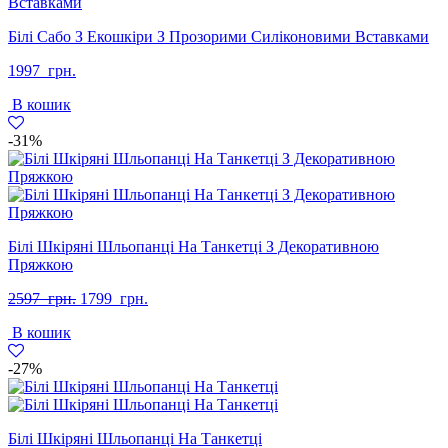
Білі Сабо З Екошкіри З Прозорими Силіконовими Вставками
1997
грн.
В кошик
-31%
Білі Шкіряні Шльопанці На Танкетці З Декоративною
Пряжкою
Оригінальна
Поточна
2597
грн.
1799
грн.
ціна:
ціна:
В кошик
2597
1799
грн..
грн..
-27%
Білі Шкіряні Шльопанці На Танкетці