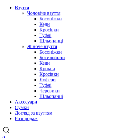
Взуття
Чоловіче взуття
Босоніжки
Кеди
Кросівки
Туфлі
Шльопанці
Жіноче взуття
Босоніжки
Ботильйони
Кеди
Крокси
Кросівки
Лофери
Туфлі
Черевики
Шльопанці
Аксесуари
Сумки
Догляд за взуттям
Розпродаж
0