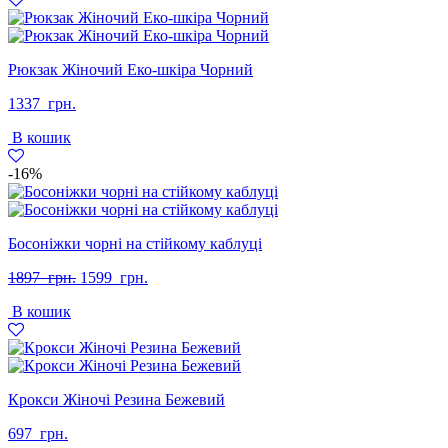
Рюкзак Жіночий Еко-шкіра Чорний
1337
грн.
В кошик
-16%
Босоніжки чорні на стійкому каблуці
Оригінальна
Поточна
1897
грн.
1599
грн.
ціна:
ціна:
В кошик
1897
1599
грн..
грн..
Крокси Жіночі Резина Бежевий
697
грн.