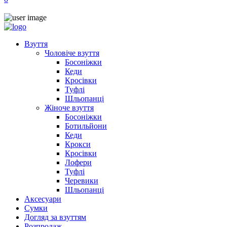
Взуття
Чоловіче взуття
Босоніжки
Кеди
Кросівки
Туфлі
Шльопанці
Жіноче взуття
Босоніжки
Ботильйони
Кеди
Крокси
Кросівки
Лофери
Туфлі
Черевики
Шльопанці
Аксесуари
Сумки
Догляд за взуттям
Розпродаж