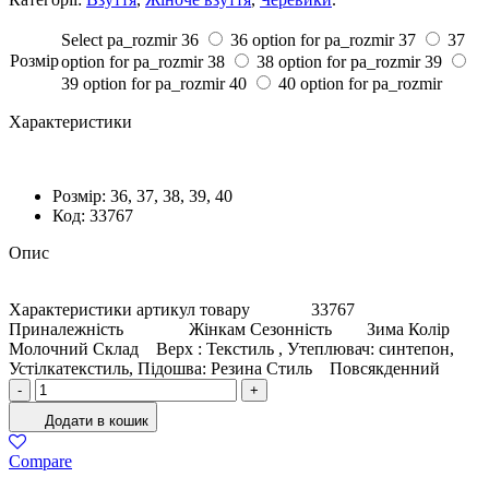
Select pa_rozmir
36
36 option for pa_rozmir
37
37
Розмiр
option for pa_rozmir
38
38 option for pa_rozmir
39
39 option for pa_rozmir
40
40 option for pa_rozmir
Характеристики
Розмiр:
36, 37, 38, 39, 40
Код:
33767
Опис
Характеристики артикул товару 33767
Приналежність Жінкам Сезонність Зима Колір
Молочний Склад Верх : Текстиль , Утеплювач: синтепон,
Устілкатекстиль, Підошва: Резина Стиль Повсякденний
Черевики
-
+
Жіночі
Додати в кошик
Зима
Текстиль
Compare
Молочний
кількість