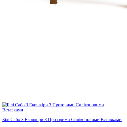
Білі Сабо З Екошкіри З Прозорими Силіконовими Вставками