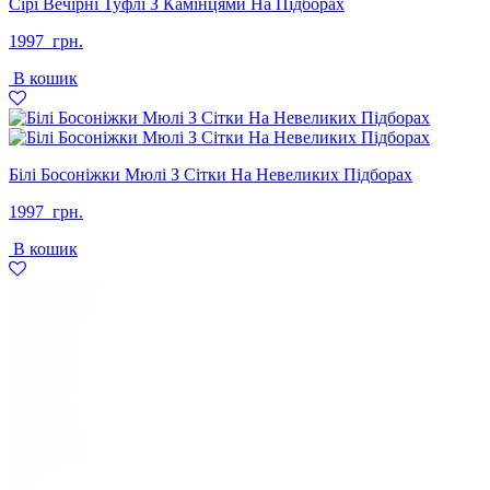
Сірі Вечірні Туфлі З Камінцями На Підборах
1997
грн.
В кошик
Білі Босоніжки Мюлі З Сітки На Невеликих Підборах
1997
грн.
В кошик