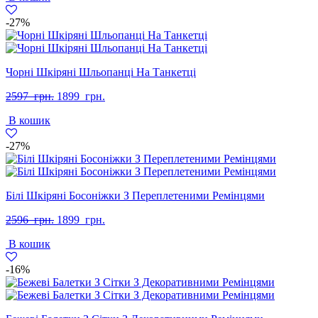
грн..
грн..
-27%
Чорні Шкіряні Шльопанці На Танкетці
Оригінальна
Поточна
2597
грн.
1899
грн.
ціна:
ціна:
В кошик
2597
1899
грн..
грн..
-27%
Білі Шкіряні Босоніжки З Переплетеними Ремінцями
Оригінальна
Поточна
2596
грн.
1899
грн.
ціна:
ціна:
В кошик
2596
1899
грн..
грн..
-16%