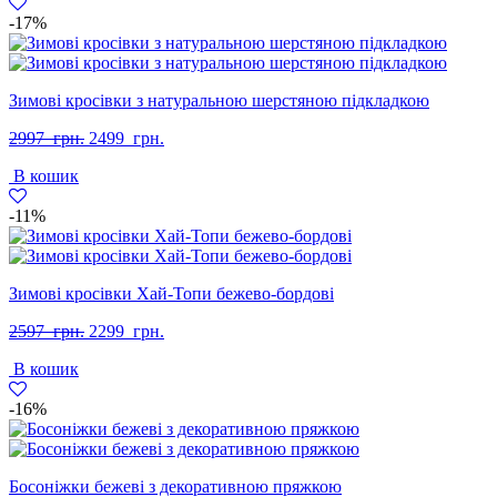
грн..
грн..
-17%
Зимові кросівки з натуральною шерстяною підкладкою
Оригінальна
Поточна
2997
грн.
2499
грн.
ціна:
ціна:
В кошик
2997
2499
грн..
грн..
-11%
Зимові кросівки Хай-Топи бежево-бордові
Оригінальна
Поточна
2597
грн.
2299
грн.
ціна:
ціна:
В кошик
2597
2299
грн..
грн..
-16%
Босоніжки бежеві з декоративною пряжкою