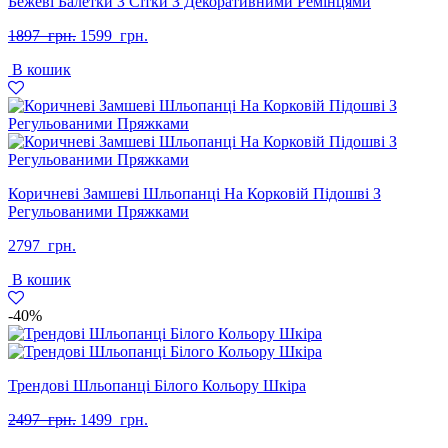
Бежеві Балетки З Сітки З Декоративними Ремінцями
Оригінальна
Поточна
1897
грн.
1599
грн.
ціна:
ціна:
В кошик
1897
1599
грн..
грн..
Коричневі Замшеві Шльопанці На Корковій Підошві З
Регульованими Пряжками
2797
грн.
В кошик
-40%
Трендові Шльопанці Білого Кольору Шкіра
Оригінальна
Поточна
2497
грн.
1499
грн.
ціна:
ціна: