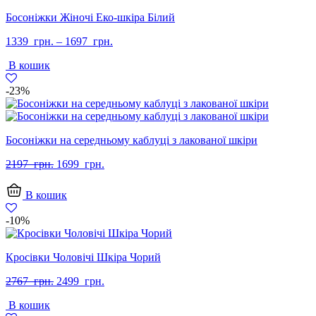
Босоніжки Жіночі Еко-шкіра Білий
1339
грн.
–
1697
грн.
В кошик
-23%
Босоніжки на середньому каблуці з лакованої шкіри
Оригінальна
Поточна
2197
грн.
1699
грн.
ціна:
ціна:
2197
1699
В кошик
грн..
грн..
-10%
Кросівки Чоловічі Шкіра Чорий
Оригінальна
Поточна
2767
грн.
2499
грн.
ціна:
ціна:
В кошик
2767
2499