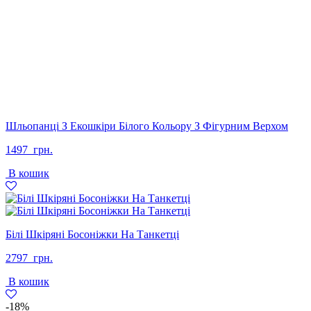
Шльопанці З Екошкіри Білого Кольору З Фігурним Верхом
1497
грн.
В кошик
Білі Шкіряні Босоніжки На Танкетці
2797
грн.
В кошик
-18%