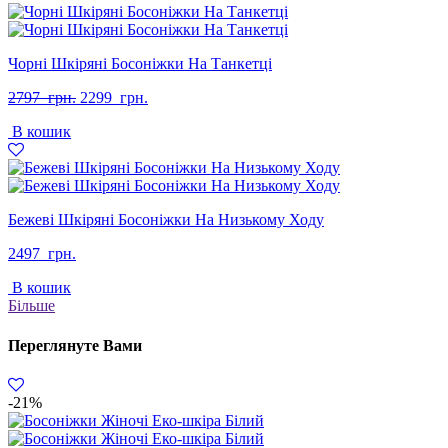
Чорні Шкіряні Босоніжки На Танкетці
Оригінальна
Поточна
2797
грн.
2299
грн.
ціна:
ціна:
В кошик
2797
2299
грн..
грн..
Бежеві Шкіряні Босоніжки На Низькому Ходу
2497
грн.
В кошик
Більше
Переглянуте Вами
-21%