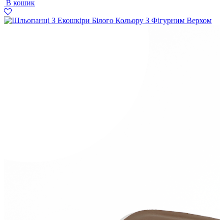
В кошик
2497
1499
грн..
грн..