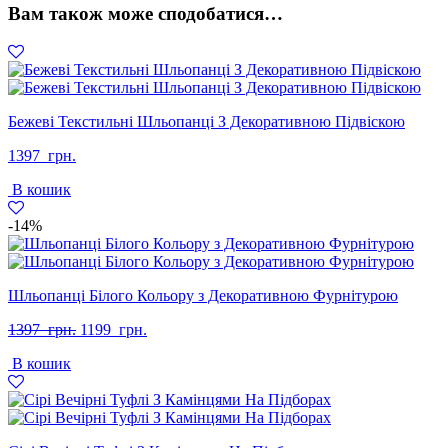
Вам також може сподобатися…
Бежеві Текстильні Шльопанці З Декоративною Підвіскою
1397
грн.
В кошик
-14%
Шльопанці Білого Кольору з Декоративною Фурнітурою
Оригінальна
Поточна
1397
грн.
1199
грн.
ціна:
ціна:
В кошик
1397
1199
грн..
грн..