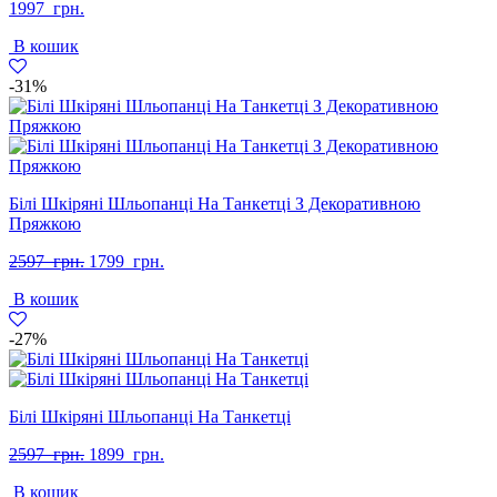
1997
грн.
В кошик
-31%
Білі Шкіряні Шльопанці На Танкетці З Декоративною
Пряжкою
Оригінальна
Поточна
2597
грн.
1799
грн.
ціна:
ціна:
В кошик
2597
1799
грн..
грн..
-27%
Білі Шкіряні Шльопанці На Танкетці
Оригінальна
Поточна
2597
грн.
1899
грн.
ціна:
ціна:
В кошик
2597
1899