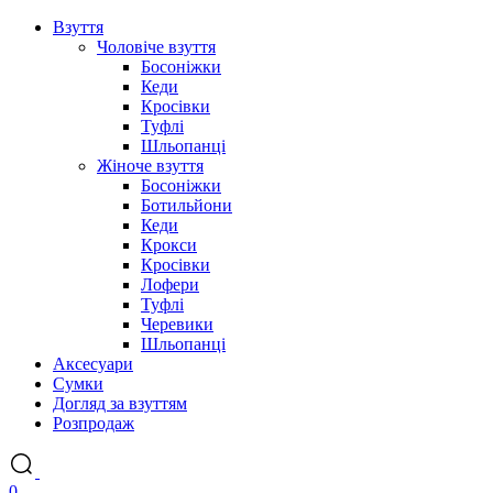
Взуття
Чоловіче взуття
Босоніжки
Кеди
Кросівки
Туфлі
Шльопанці
Жіноче взуття
Босоніжки
Ботильйони
Кеди
Крокси
Кросівки
Лофери
Туфлі
Черевики
Шльопанці
Аксесуари
Сумки
Догляд за взуттям
Розпродаж
0