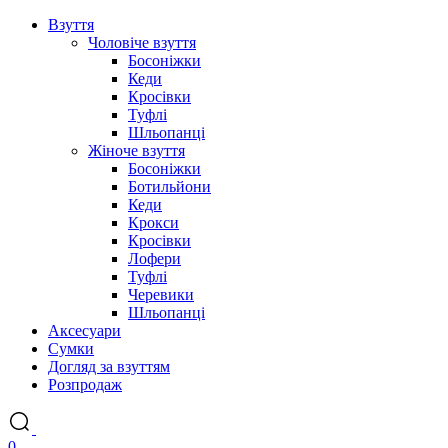
Взуття
Чоловіче взуття
Босоніжки
Кеди
Кросівки
Туфлі
Шльопанці
Жіноче взуття
Босоніжки
Ботильйони
Кеди
Крокси
Кросівки
Лофери
Туфлі
Черевики
Шльопанці
Аксесуари
Сумки
Догляд за взуттям
Розпродаж
0