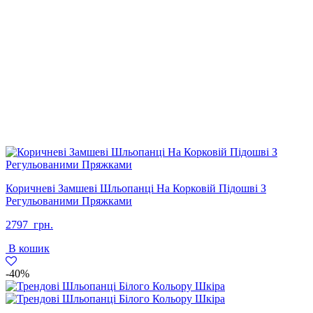
Коричневі Замшеві Шльопанці На Корковій Підошві З
Регульованими Пряжками
2797
грн.
В кошик
-40%