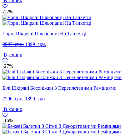
В кошик
2597
1899
грн..
грн..
-27%
Чорні Шкіряні Шльопанці На Танкетці
Оригінальна
Поточна
2597
грн.
1899
грн.
ціна:
ціна:
В кошик
2597
1899
грн..
грн..
-27%
Білі Шкіряні Босоніжки З Переплетеними Ремінцями
Оригінальна
Поточна
2596
грн.
1899
грн.
ціна:
ціна:
В кошик
2596
1899
грн..
грн..
-16%