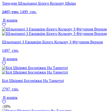
Трендові Шльопанці Білого Кольору Шкіра
Оригінальна
Поточна
2497
грн.
1499
грн.
ціна:
ціна:
В кошик
2497
1499
грн..
грн..
Шльопанці З Екошкіри Білого Кольору З Фігурним Верхом
1497
грн.
В кошик
Білі Шкіряні Босоніжки На Танкетці
2797
грн.
В кошик
-18%