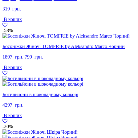
319
грн.
В кошик
-58%
Босоніжки Жіночі TOMFRIE by Aleksandro Marco Чорний
Оригінальна
Поточна
1897
грн.
799
грн.
ціна:
ціна:
В кошик
1897
799
грн..
грн..
Ботильйони в шоколадному кольорі
4297
грн.
В кошик
-20%