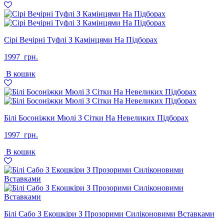
грн..
грн..
Сірі Вечірні Туфлі З Камінцями На Підборах
1997
грн.
В кошик
Білі Босоніжки Мюлі З Сітки На Невеликих Підборах
1997
грн.
В кошик
Білі Сабо З Екошкіри З Прозорими Силіконовими Вставками