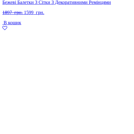
Бежеві Балетки З Сітки З Декоративними Ремінцями
Оригінальна
Поточна
1897
грн.
1599
грн.
ціна:
ціна:
В кошик
1897
1599
грн..
грн..