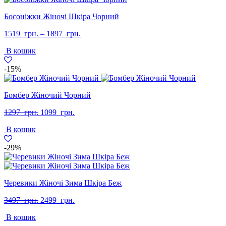
Босоніжки Жіночі Шкіра Чорний
1519
грн.
–
1897
грн.
В кошик
-15%
Бомбер Жіночий Чорний
Оригінальна
Поточна
1297
грн.
1099
грн.
ціна:
ціна:
В кошик
1297
1099
грн..
грн..
-29%
Черевики Жіночі Зима Шкіра Беж
Оригінальна
Поточна
3497
грн.
2499
грн.
ціна:
ціна:
В кошик
3497
2499