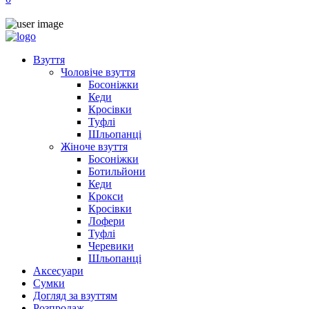
Взуття
Чоловіче взуття
Босоніжки
Кеди
Кросівки
Туфлі
Шльопанці
Жіноче взуття
Босоніжки
Ботильйони
Кеди
Крокси
Кросівки
Лофери
Туфлі
Черевики
Шльопанці
Аксесуари
Сумки
Догляд за взуттям
Розпродаж