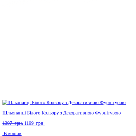
Шльопанці Білого Кольору з Декоративною Фурнітурою
Оригінальна
Поточна
1397
грн.
1199
грн.
ціна:
ціна:
В кошик
1397
1199