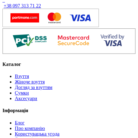
грн..
грн..
+38 097 313 71 22
Каталог
Взуття
Жіноче взуття
Догляд за взуттям
Сумки
Аксесуари
Інформація
Блог
Про компанію
Користувацька угода