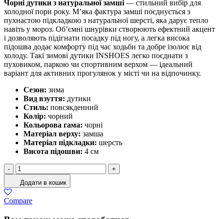
Чорні дутики з натуральної замші
— стильний вибір для
холодної пори року. М’яка фактура замші поєднується з
пухнастою підкладкою з натуральної шерсті, яка дарує тепло
навіть у мороз. Об’ємні шнурівки створюють ефектний акцент
і дозволяють підігнати посадку під ногу, а легка висока
підошва додає комфорту під час ходьби та добре ізолює від
холоду. Такі зимові дутики INSHOES легко поєднати з
пуховиком, паркою чи спортивним верхом — ідеальний
варіант для активних прогулянок у місті чи на відпочинку.
Сезон:
зима
Вид взуття:
дутики
Стиль:
повсякденний
Колір:
чорний
Кольорова гама:
чорні
Матеріал верху:
замша
Матеріал підкладки:
шерсть
Висота підошви:
4 см
Чорні
-
+
дутики
Додати в кошик
на
товстій
Compare
підошві
кількість