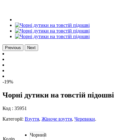
Previous
Next
-19%
Чорні дутики на товстій підошві
Код :
35951
Категорії:
Взуття
,
Жіноче взуття
,
Черевики
.
Чорний
Колір