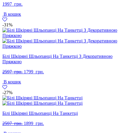
1997
грн.
В кошик
-31%
Білі Шкіряні Шльопанці На Танкетці З Декоративною
Пряжкою
Оригінальна
Поточна
2597
грн.
1799
грн.
ціна:
ціна:
В кошик
2597
1799
грн..
грн..
-27%
Білі Шкіряні Шльопанці На Танкетці
Оригінальна
Поточна
2597
грн.
1899
грн.
ціна:
ціна: