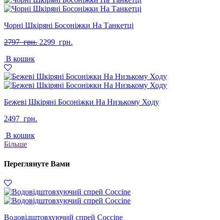
Чорні Шкіряні Босоніжки На Танкетці
Оригінальна
Поточна
2797
грн.
2299
грн.
ціна:
ціна:
В кошик
2797
2299
грн..
грн..
Бежеві Шкіряні Босоніжки На Низькому Ходу
2497
грн.
В кошик
Більше
Переглянуте Вами
Водовідштовхуючий спрей Coccine