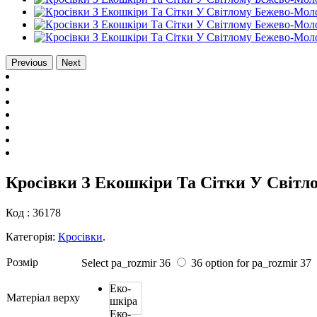
Previous
Next
Кросівки З Екошкіри Та Сітки У Світл
Код :
36178
Категорія:
Кросівки
.
Розмiр
Select pa_rozmir
36
36 option for pa_rozmir
37
Еко-
Матеріал верху
шкіра
Еко-