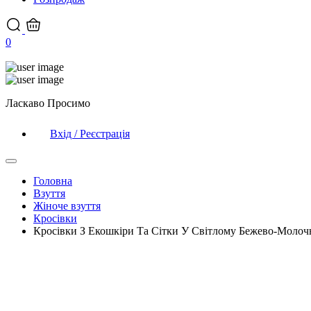
0
Ласкаво Просимо
Вхід / Реєстрація
Головна
Взуття
Жіноче взуття
Кросівки
Кросівки З Екошкіри Та Сітки У Світлому Бежево-Молоч