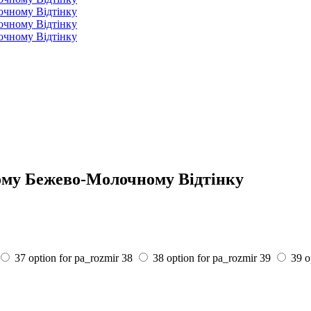
ому Бежево-Молочному Відтінку
37 option for pa_rozmir
38
38 option for pa_rozmir
39
39 o