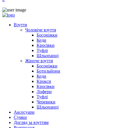
Взуття
Чоловіче взуття
Босоніжки
Кеди
Кросівки
Туфлі
Шльопанці
Жіноче взуття
Босоніжки
Ботильйони
Кеди
Крокси
Кросівки
Лофери
Туфлі
Черевики
Шльопанці
Аксесуари
Сумки
Догляд за взуттям
Розпродаж