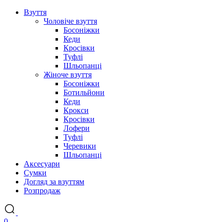
Взуття
Чоловіче взуття
Босоніжки
Кеди
Кросівки
Туфлі
Шльопанці
Жіноче взуття
Босоніжки
Ботильйони
Кеди
Крокси
Кросівки
Лофери
Туфлі
Черевики
Шльопанці
Аксесуари
Сумки
Догляд за взуттям
Розпродаж
0