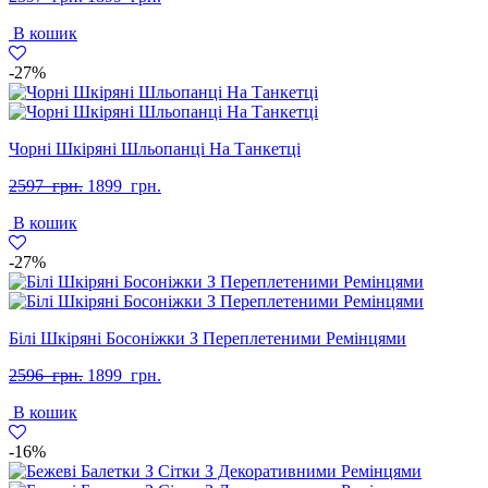
ціна:
ціна:
В кошик
2597
1899
грн..
грн..
-27%
Чорні Шкіряні Шльопанці На Танкетці
Оригінальна
Поточна
2597
грн.
1899
грн.
ціна:
ціна:
В кошик
2597
1899
грн..
грн..
-27%
Білі Шкіряні Босоніжки З Переплетеними Ремінцями
Оригінальна
Поточна
2596
грн.
1899
грн.
ціна:
ціна:
В кошик
2596
1899
грн..
грн..
-16%