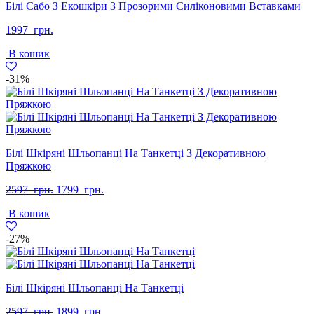
Білі Сабо З Екошкіри З Прозорими Силіконовими Вставками
1997
грн.
В кошик
-31%
Білі Шкіряні Шльопанці На Танкетці З Декоративною
Пряжкою
Оригінальна
Поточна
2597
грн.
1799
грн.
ціна:
ціна:
В кошик
2597
1799
грн..
грн..
-27%
Білі Шкіряні Шльопанці На Танкетці
Оригінальна
Поточна
2597
грн.
1899
грн.