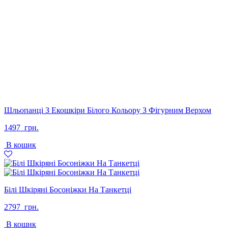
Шльопанці З Екошкіри Білого Кольору З Фігурним Верхом
1497
грн.
В кошик
Білі Шкіряні Босоніжки На Танкетці
2797
грн.
В кошик