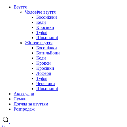
Взуття
Чоловіче взуття
Босоніжки
Кеди
Кросівки
Туфлі
Шльопанці
Жіноче взуття
Босоніжки
Ботильйони
Кеди
Крокси
Кросівки
Лофери
Туфлі
Черевики
Шльопанці
Аксесуари
Сумки
Догляд за взуттям
Розпродаж
0