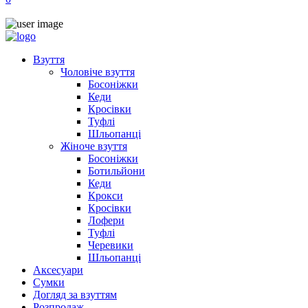
Взуття
Чоловіче взуття
Босоніжки
Кеди
Кросівки
Туфлі
Шльопанці
Жіноче взуття
Босоніжки
Ботильйони
Кеди
Крокси
Кросівки
Лофери
Туфлі
Черевики
Шльопанці
Аксесуари
Сумки
Догляд за взуттям
Розпродаж