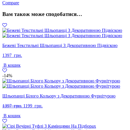
Compare
Білий
кількість
Вам також може сподобатися…
Бежеві Текстильні Шльопанці З Декоративною Підвіскою
1397
грн.
В кошик
-14%
Шльопанці Білого Кольору з Декоративною Фурнітурою
Оригінальна
Поточна
1397
грн.
1199
грн.
ціна:
ціна:
В кошик
1397
1199
грн..
грн..