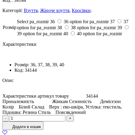
Код :
34144
Категорії:
Взуття
,
Жіноче взуття
,
Кросівки
.
Select pa_rozmir
36
36 option for pa_rozmir
37
37
Розмiр
option for pa_rozmir
38
38 option for pa_rozmir
39
39 option for pa_rozmir
40
40 option for pa_rozmir
Характеристики
Розмiр:
36, 37, 38, 39, 40
Код:
34144
Опис
Характеристики артикул товару 34144
Приналежність Жінкам Сезонність Демісезон
Колір Білий Склад Верх : еко-шкіра, Устілка: текстиль,
Підошва: Резина Стиль Повсякденний
Кросівки
-
+
Жіночі
Додати в кошик
Еко-
шкіра