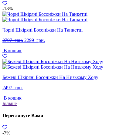
-18%
Чорні Шкіряні Босоніжки На Танкетці
Оригінальна
Поточна
2797
грн.
2299
грн.
ціна:
ціна:
В кошик
2797
2299
грн..
грн..
Бежеві Шкіряні Босоніжки На Низькому Ходу
2497
грн.
В кошик
Більше
Переглянуте Вами
-7%