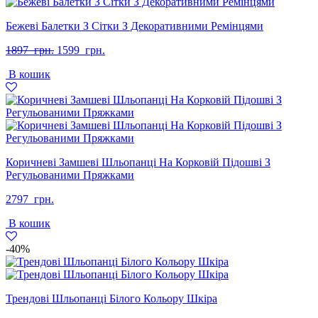
Бежеві Балетки З Сітки З Декоративними Ремінцями
Оригінальна
Поточна
1897
грн.
1599
грн.
ціна:
ціна:
В кошик
1897
1599
грн..
грн..
Коричневі Замшеві Шльопанці На Корковій Підошві З
Регульованими Пряжками
2797
грн.
В кошик
-40%
Трендові Шльопанці Білого Кольору Шкіра