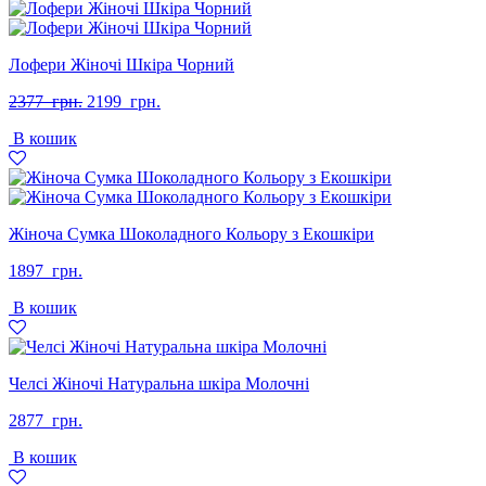
Лофери Жіночі Шкіра Чорний
Оригінальна
Поточна
2377
грн.
2199
грн.
ціна:
ціна:
В кошик
2377
2199
грн..
грн..
Жіноча Сумка Шоколадного Кольору з Екошкіри
1897
грн.
В кошик
Челсі Жіночі Натуральна шкіра Молочні
2877
грн.
В кошик