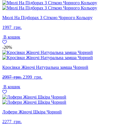
Мюлі На Підборах З Сіткою Чорного Кольору
1997
грн.
В кошик
-20%
Кросівки Жіночі Натуральна замша Чорний
Оригінальна
Поточна
2997
грн.
2399
грн.
ціна:
ціна:
В кошик
2997
2399
грн..
грн..
Лофери Жіночі Шкіра Чорний
2277
грн.