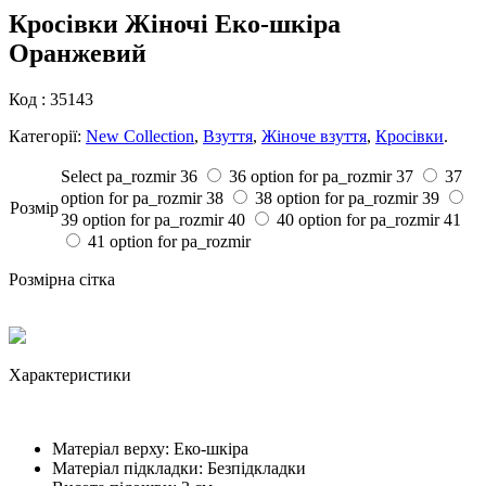
Кросівки Жіночі Еко-шкіра
Оранжевий
Код :
35143
Категорії:
New Collection
,
Взуття
,
Жіноче взуття
,
Кросівки
.
Select pa_rozmir
36
36 option for pa_rozmir
37
37
option for pa_rozmir
38
38 option for pa_rozmir
39
Розмiр
39 option for pa_rozmir
40
40 option for pa_rozmir
41
41 option for pa_rozmir
Розмірна сітка
Характеристики
Матеріал верху:
Еко-шкіра
Матеріал підкладки:
Безпідкладки