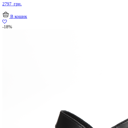
2797
грн.
В кошик
-18%