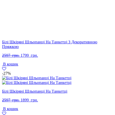
Білі Шкіряні Шльопанці На Танкетці З Декоративною
Пряжкою
Оригінальна
Поточна
2597
грн.
1799
грн.
ціна:
ціна:
В кошик
2597
1799
грн..
грн..
-27%
Білі Шкіряні Шльопанці На Танкетці
Оригінальна
Поточна
2597
грн.
1899
грн.
ціна:
ціна:
В кошик
2597
1899
грн..
грн..