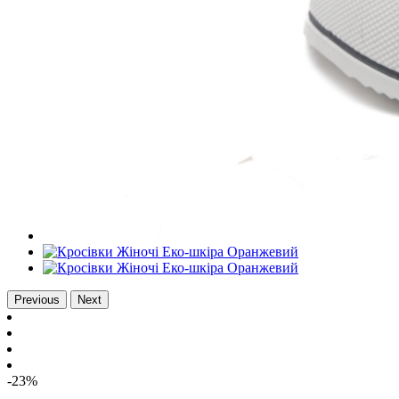
Previous
Next
-23%