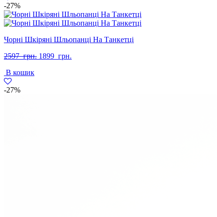
-27%
Чорні Шкіряні Шльопанці На Танкетці
Оригінальна
Поточна
2597
грн.
1899
грн.
ціна:
ціна:
В кошик
2597
1899
грн..
грн..
-27%