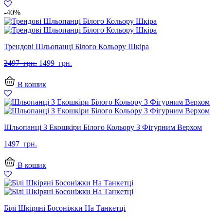
-40%
Трендові Шльопанці Білого Кольору Шкіра
Оригінальна
Поточна
2497
грн.
1499
грн.
ціна:
ціна:
2497
1499
В кошик
грн..
грн..
Шльопанці З Екошкіри Білого Кольору З Фігурним Верхом
1497
грн.
В кошик
Білі Шкіряні Босоніжки На Танкетці