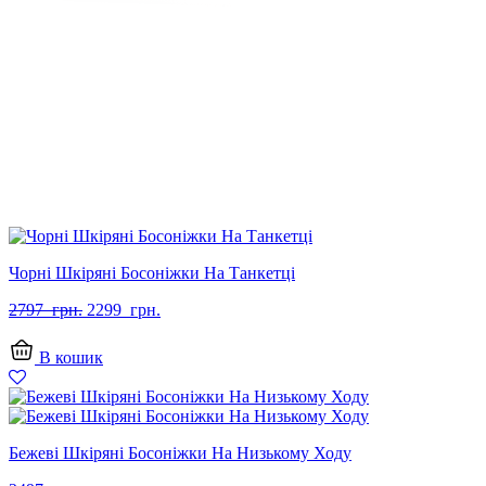
Чорні Шкіряні Босоніжки На Танкетці
Оригінальна
Поточна
2797
грн.
2299
грн.
ціна:
ціна:
2797
2299
В кошик
грн..
грн..
Бежеві Шкіряні Босоніжки На Низькому Ходу