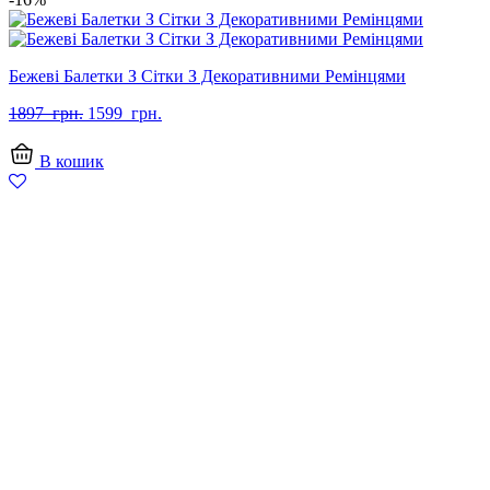
Бежеві Балетки З Сітки З Декоративними Ремінцями
Оригінальна
Поточна
1897
грн.
1599
грн.
ціна:
ціна:
1897
1599
В кошик
грн..
грн..