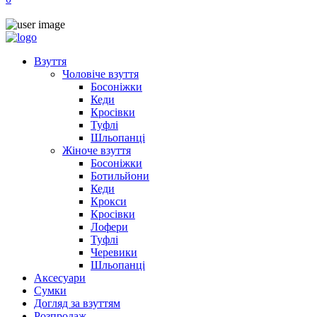
Взуття
Чоловіче взуття
Босоніжки
Кеди
Кросівки
Туфлі
Шльопанці
Жіноче взуття
Босоніжки
Ботильйони
Кеди
Крокси
Кросівки
Лофери
Туфлі
Черевики
Шльопанці
Аксесуари
Сумки
Догляд за взуттям
Розпродаж