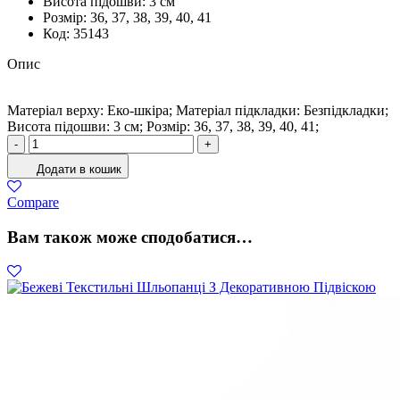
Висота підошви:
3 см
Розмiр:
36, 37, 38, 39, 40, 41
Код:
35143
Опис
Матеріал верху: Еко-шкіра; Матеріал підкладки: Безпідкладки;
Висота підошви: 3 см; Розмiр: 36, 37, 38, 39, 40, 41;
Кросівки
-
+
Жіночі
Додати в кошик
Еко-
шкіра
Compare
Оранжевий
кількість
Вам також може сподобатися…