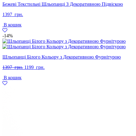
Бежеві Текстильні Шльопанці З Декоративною Підвіскою
1397
грн.
В кошик
-14%
Шльопанці Білого Кольору з Декоративною Фурнітурою
Оригінальна
Поточна
1397
грн.
1199
грн.
ціна:
ціна:
В кошик
1397
1199
грн..
грн..