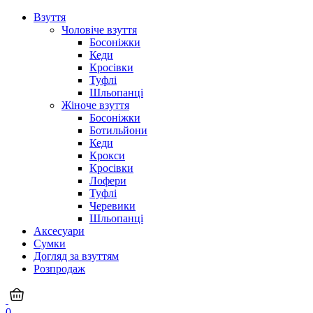
Взуття
Чоловіче взуття
Босоніжки
Кеди
Кросівки
Туфлі
Шльопанці
Жіноче взуття
Босоніжки
Ботильйони
Кеди
Крокси
Кросівки
Лофери
Туфлі
Черевики
Шльопанці
Аксесуари
Сумки
Догляд за взуттям
Розпродаж
0