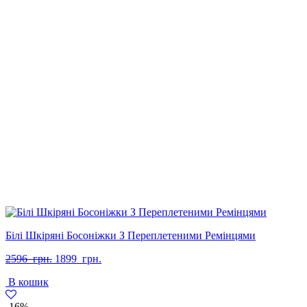
Білі Шкіряні Босоніжки З Переплетеними Ремінцями
Оригінальна
Поточна
2596
грн.
1899
грн.
ціна:
ціна:
В кошик
2596
1899
грн..
грн..
-16%