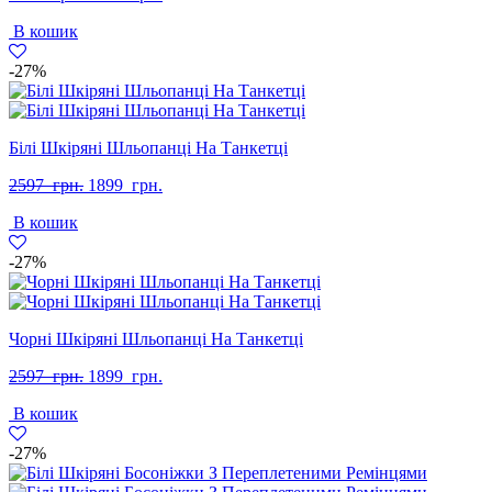
ціна:
ціна:
В кошик
2597
1799
грн..
грн..
-27%
Білі Шкіряні Шльопанці На Танкетці
Оригінальна
Поточна
2597
грн.
1899
грн.
ціна:
ціна:
В кошик
2597
1899
грн..
грн..
-27%
Чорні Шкіряні Шльопанці На Танкетці
Оригінальна
Поточна
2597
грн.
1899
грн.
ціна:
ціна:
В кошик
2597
1899
грн..
грн..
-27%