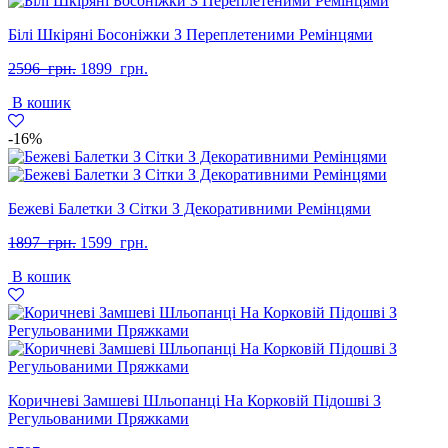
Білі Шкіряні Босоніжки З Переплетеними Ремінцями
Оригінальна
Поточна
2596
грн.
1899
грн.
ціна:
ціна:
В кошик
2596
1899
грн..
грн..
-16%
Бежеві Балетки З Сітки З Декоративними Ремінцями
Оригінальна
Поточна
1897
грн.
1599
грн.
ціна:
ціна:
В кошик
1897
1599
грн..
грн..
Коричневі Замшеві Шльопанці На Корковій Підошві З
Регульованими Пряжками