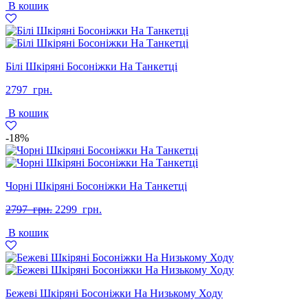
В кошик
Білі Шкіряні Босоніжки На Танкетці
2797
грн.
В кошик
-18%
Чорні Шкіряні Босоніжки На Танкетці
Оригінальна
Поточна
2797
грн.
2299
грн.
ціна:
ціна:
В кошик
2797
2299
грн..
грн..
Бежеві Шкіряні Босоніжки На Низькому Ходу