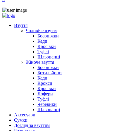
Взуття
Чоловіче взуття
Босоніжки
Кеди
Кросівки
Туфлі
Шльопанці
Жіноче взуття
Босоніжки
Ботильйони
Кеди
Крокси
Кросівки
Лофери
Туфлі
Черевики
Шльопанці
Аксесуари
Сумки
Догляд за взуттям
Розпродаж