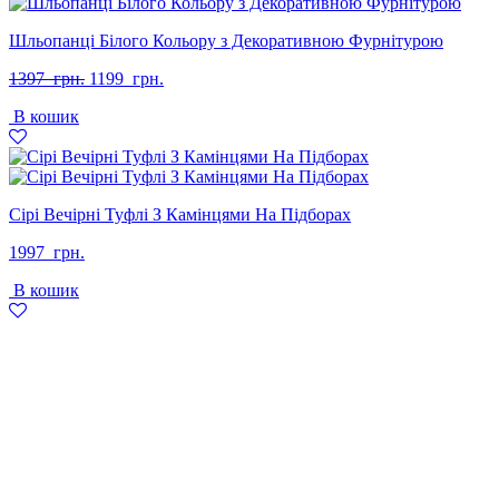
Шльопанці Білого Кольору з Декоративною Фурнітурою
Оригінальна
Поточна
1397
грн.
1199
грн.
ціна:
ціна:
В кошик
1397
1199
грн..
грн..
Сірі Вечірні Туфлі З Камінцями На Підборах
1997
грн.
В кошик