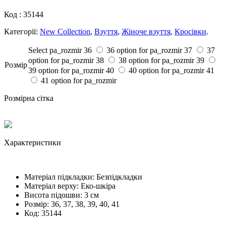
Код :
35144
Категорії:
New Collection
,
Взуття
,
Жіноче взуття
,
Кросівки
.
Select pa_rozmir
36
36 option for pa_rozmir
37
37
option for pa_rozmir
38
38 option for pa_rozmir
39
Розмiр
39 option for pa_rozmir
40
40 option for pa_rozmir
41
41 option for pa_rozmir
Розмірна сітка
Характеристики
Матеріал підкладки:
Безпідкладки
Матеріал верху:
Еко-шкіра
Висота підошви:
3 см
Розмiр:
36, 37, 38, 39, 40, 41
Код:
35144