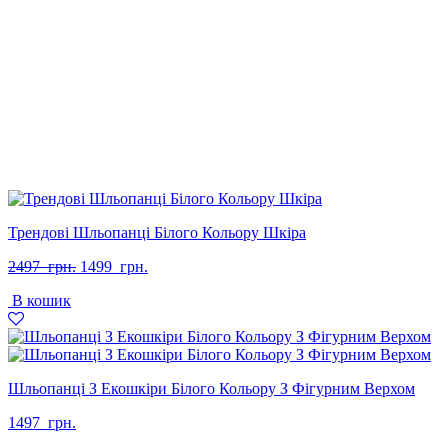
Трендові Шльопанці Білого Кольору Шкіра
Оригінальна
Поточна
2497
грн.
1499
грн.
ціна:
ціна:
В кошик
2497
1499
грн..
грн..
Шльопанці З Екошкіри Білого Кольору З Фігурним Верхом
1497
грн.