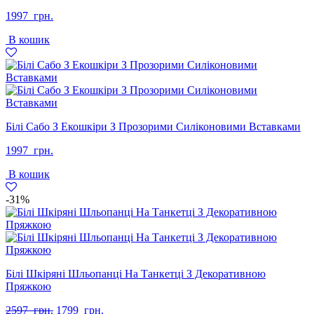
1997
грн.
В кошик
Білі Сабо З Екошкіри З Прозорими Силіконовими Вставками
1997
грн.
В кошик
-31%
Білі Шкіряні Шльопанці На Танкетці З Декоративною
Пряжкою
Оригінальна
Поточна
2597
грн.
1799
грн.