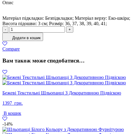
Опис
Матеріал підкладки: Безпідкладки; Матеріал верху: Еко-шкіра;
Висота підошви: 3 см; Розмiр: 36, 37, 38, 39, 40, 41;
Кросівки
-
+
Жіночі
Додати в кошик
Еко-
шкіра
Compare
Сірий
кількість
Вам також може сподобатися…
Бежеві Текстильні Шльопанці З Декоративною Підвіскою
1397
грн.
В кошик
-14%