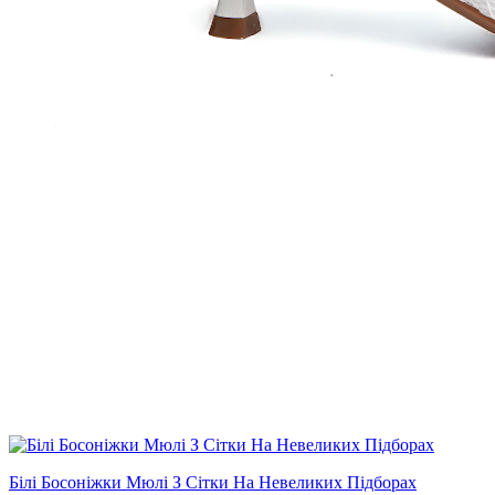
Білі Босоніжки Мюлі З Сітки На Невеликих Підборах