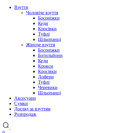
Взуття
Чоловіче взуття
Босоніжки
Кеди
Кросівки
Туфлі
Шльопанці
Жіноче взуття
Босоніжки
Ботильйони
Кеди
Крокси
Кросівки
Лофери
Туфлі
Черевики
Шльопанці
Аксесуари
Сумки
Догляд за взуттям
Розпродаж
0