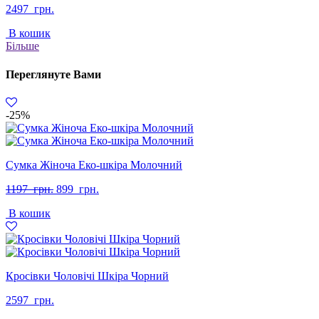
2497
грн.
В кошик
Більше
Переглянуте Вами
-25%
Сумка Жіноча Еко-шкіра Молочний
Оригінальна
Поточна
1197
грн.
899
грн.
ціна:
ціна:
В кошик
1197
899
грн..
грн..
Кросівки Чоловічі Шкіра Чорний
2597
грн.