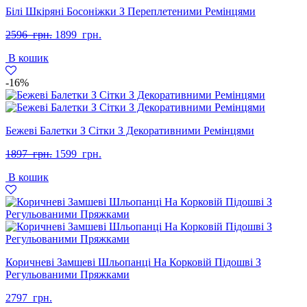
Білі Шкіряні Босоніжки З Переплетеними Ремінцями
Оригінальна
Поточна
2596
грн.
1899
грн.
ціна:
ціна:
В кошик
2596
1899
грн..
грн..
-16%
Бежеві Балетки З Сітки З Декоративними Ремінцями
Оригінальна
Поточна
1897
грн.
1599
грн.
ціна:
ціна:
В кошик
1897
1599
грн..
грн..
Коричневі Замшеві Шльопанці На Корковій Підошві З
Регульованими Пряжками
2797
грн.