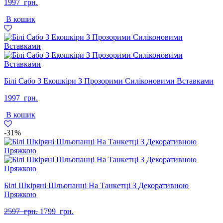
1997
грн.
В кошик
Білі Сабо З Екошкіри З Прозорими Силіконовими Вставками
1997
грн.
В кошик
-31%
Білі Шкіряні Шльопанці На Танкетці З Декоративною
Пряжкою
Оригінальна
Поточна
2597
грн.
1799
грн.
ціна:
ціна: