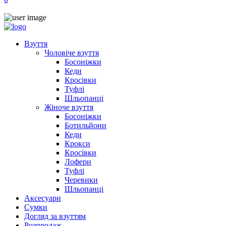
Взуття
Чоловіче взуття
Босоніжки
Кеди
Кросівки
Туфлі
Шльопанці
Жіноче взуття
Босоніжки
Ботильйони
Кеди
Крокси
Кросівки
Лофери
Туфлі
Черевики
Шльопанці
Аксесуари
Сумки
Догляд за взуттям
Розпродаж