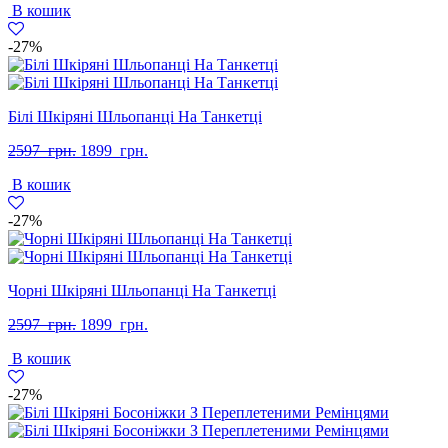
В кошик
2597
1799
грн..
грн..
-27%
Білі Шкіряні Шльопанці На Танкетці
Оригінальна
Поточна
2597
грн.
1899
грн.
ціна:
ціна:
В кошик
2597
1899
грн..
грн..
-27%
Чорні Шкіряні Шльопанці На Танкетці
Оригінальна
Поточна
2597
грн.
1899
грн.
ціна:
ціна:
В кошик
2597
1899
грн..
грн..
-27%