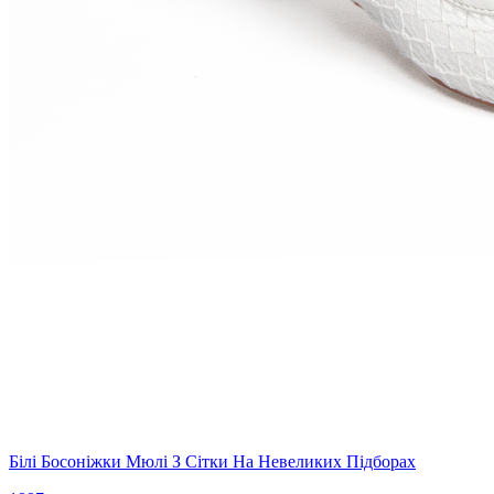
Білі Босоніжки Мюлі З Сітки На Невеликих Підборах