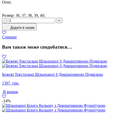
Опис
Розмiр: 36, 37, 38, 39, 40;
Кросівки
-
+
Жіночі
Додати в кошик
Еко-
шкіра
Compare
Сірий
кількість
Вам також може сподобатися…
Бежеві Текстильні Шльопанці З Декоративною Підвіскою
1397
грн.
В кошик
-14%