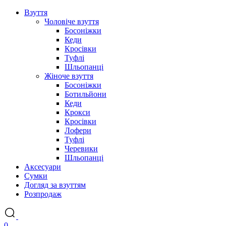
Взуття
Чоловіче взуття
Босоніжки
Кеди
Кросівки
Туфлі
Шльопанці
Жіноче взуття
Босоніжки
Ботильйони
Кеди
Крокси
Кросівки
Лофери
Туфлі
Черевики
Шльопанці
Аксесуари
Сумки
Догляд за взуттям
Розпродаж
0