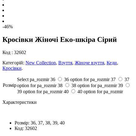
-46%
Кросівки Жіночі Еко-шкіра Сірий
Код :
32602
Категорій:
New Collection
,
Взуття
,
Жіноче взуття
,
Кеди
,
Кросівки
.
Select pa_rozmir
36
36 option for pa_rozmir
37
37
Розмiр
option for pa_rozmir
38
38 option for pa_rozmir
39
39 option for pa_rozmir
40
40 option for pa_rozmir
Характеристики
Розмiр:
36, 37, 38, 39, 40
Код:
32602