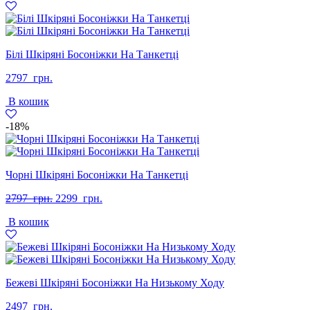
Білі Шкіряні Босоніжки На Танкетці
2797
грн.
В кошик
-18%
Чорні Шкіряні Босоніжки На Танкетці
Оригінальна
Поточна
2797
грн.
2299
грн.
ціна:
ціна:
В кошик
2797
2299
грн..
грн..
Бежеві Шкіряні Босоніжки На Низькому Ходу
2497
грн.