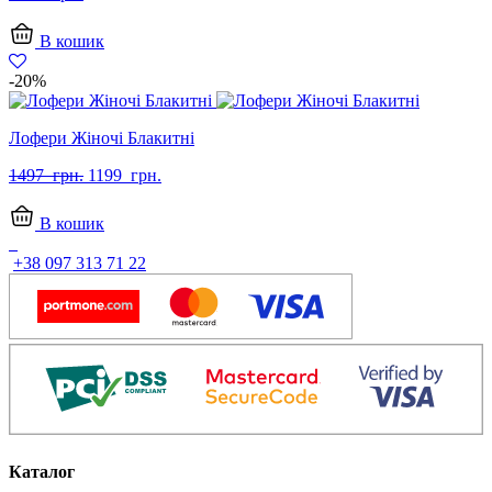
В кошик
-20%
Лофери Жіночі Блакитні
Оригінальна
Поточна
1497
грн.
1199
грн.
ціна:
ціна:
1497
1199
В кошик
грн..
грн..
+38 097 313 71 22
Каталог