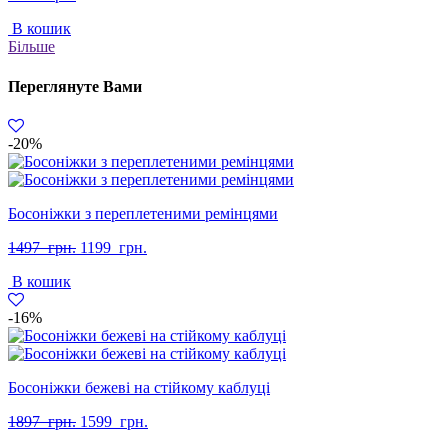
В кошик
Більше
Переглянуте Вами
-20%
Босоніжки з переплетеними ремінцями
Оригінальна
Поточна
1497
грн.
1199
грн.
ціна:
ціна:
В кошик
1497
1199
грн..
грн..
-16%
Босоніжки бежеві на стійкому каблуці
Оригінальна
Поточна
1897
грн.
1599
грн.
ціна:
ціна: