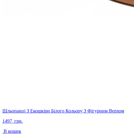
Шльопанці З Екошкіри Білого Кольору З Фігурним Верхом
1497
грн.
В кошик