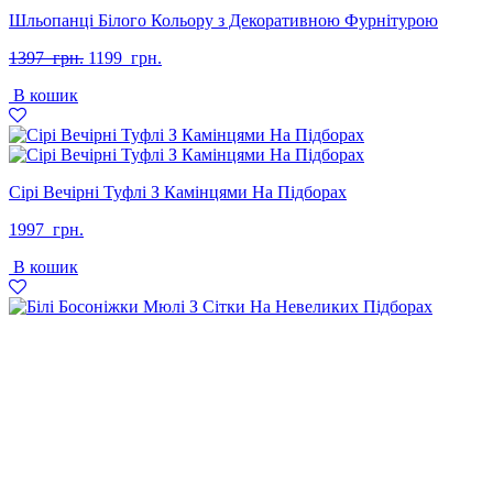
Шльопанці Білого Кольору з Декоративною Фурнітурою
Оригінальна
Поточна
1397
грн.
1199
грн.
ціна:
ціна:
В кошик
1397
1199
грн..
грн..
Сірі Вечірні Туфлі З Камінцями На Підборах
1997
грн.
В кошик