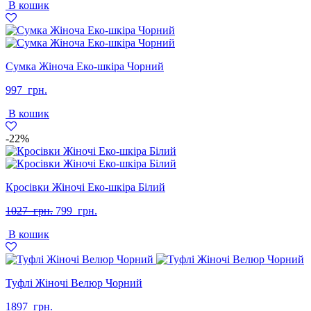
В кошик
1897
1599
грн..
грн..
Сумка Жіноча Еко-шкіра Чорний
997
грн.
В кошик
-22%
Кросівки Жіночі Еко-шкіра Білий
Оригінальна
Поточна
1027
грн.
799
грн.
ціна:
ціна:
В кошик
1027
799
грн..
грн..
Туфлі Жіночі Велюр Чорний
1897
грн.