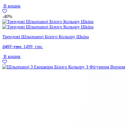
В кошик
-40%
Трендові Шльопанці Білого Кольору Шкіра
Оригінальна
Поточна
2497
грн.
1499
грн.
ціна:
ціна:
В кошик
2497
1499
грн..
грн..