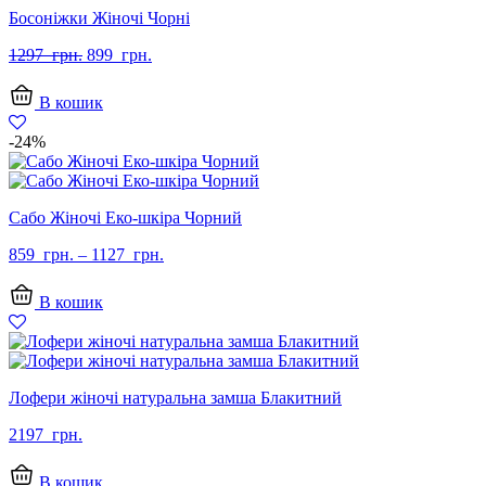
Босоніжки Жіночі Чорні
Оригінальна
Поточна
1297
грн.
899
грн.
ціна:
ціна:
1297
899
В кошик
грн..
грн..
-24%
Сабо Жіночі Еко-шкіра Чорний
859
грн.
–
1127
грн.
В кошик
Лофери жіночі натуральна замша Блакитний
2197
грн.
В кошик