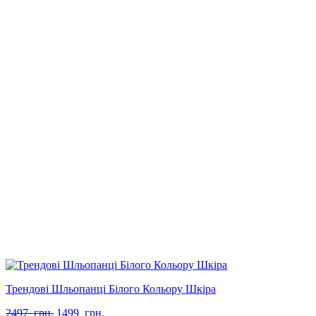
Трендові Шльопанці Білого Кольору Шкіра
Оригінальна
Поточна
2497
грн.
1499
грн.