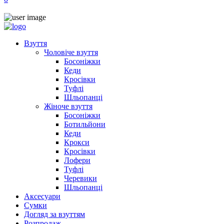
Взуття
Чоловіче взуття
Босоніжки
Кеди
Кросівки
Туфлі
Шльопанці
Жіноче взуття
Босоніжки
Ботильйони
Кеди
Крокси
Кросівки
Лофери
Туфлі
Черевики
Шльопанці
Аксесуари
Сумки
Догляд за взуттям
Розпродаж