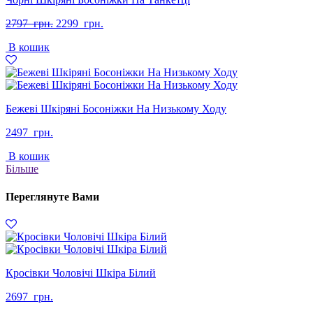
Оригінальна
Поточна
2797
грн.
2299
грн.
ціна:
ціна:
В кошик
2797
2299
грн..
грн..
Бежеві Шкіряні Босоніжки На Низькому Ходу
2497
грн.
В кошик
Більше
Переглянуте Вами
Кросівки Чоловічі Шкіра Білий
2697
грн.