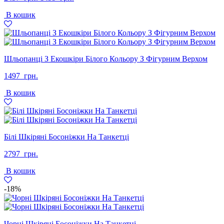
ціна:
ціна:
В кошик
2497
1499
грн..
грн..
Шльопанці З Екошкіри Білого Кольору З Фігурним Верхом
1497
грн.
В кошик
Білі Шкіряні Босоніжки На Танкетці
2797
грн.
В кошик
-18%
Чорні Шкіряні Босоніжки На Танкетці