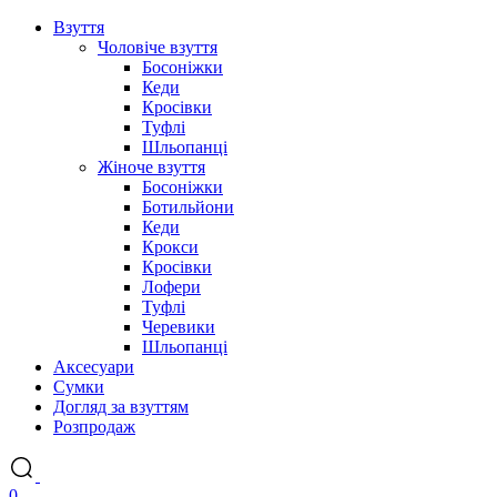
Взуття
Чоловіче взуття
Босоніжки
Кеди
Кросівки
Туфлі
Шльопанці
Жіноче взуття
Босоніжки
Ботильйони
Кеди
Крокси
Кросівки
Лофери
Туфлі
Черевики
Шльопанці
Аксесуари
Сумки
Догляд за взуттям
Розпродаж
0