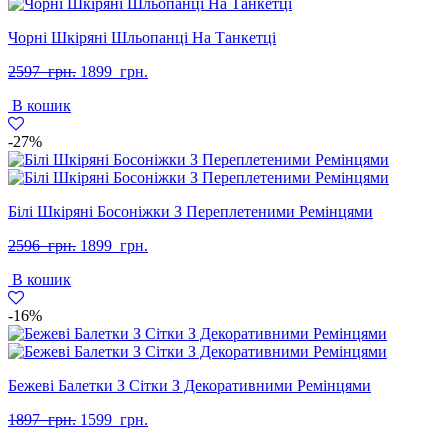
Чорні Шкіряні Шльопанці На Танкетці
Оригінальна
Поточна
2597
грн.
1899
грн.
ціна:
ціна:
В кошик
2597
1899
грн..
грн..
-27%
Білі Шкіряні Босоніжки З Переплетеними Ремінцями
Оригінальна
Поточна
2596
грн.
1899
грн.
ціна:
ціна:
В кошик
2596
1899
грн..
грн..
-16%
Бежеві Балетки З Сітки З Декоративними Ремінцями
Оригінальна
Поточна
1897
грн.
1599
грн.
ціна:
ціна: