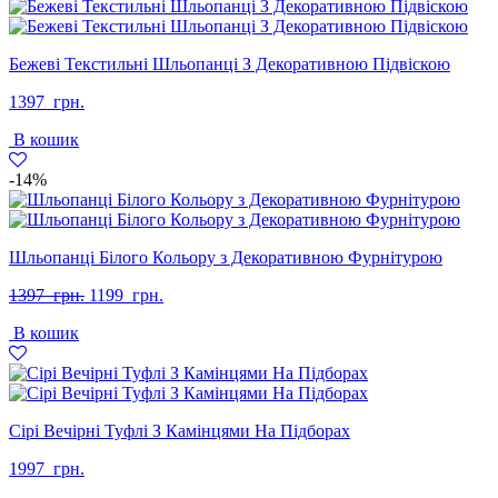
Бежеві Текстильні Шльопанці З Декоративною Підвіскою
1397
грн.
В кошик
-14%
Шльопанці Білого Кольору з Декоративною Фурнітурою
Оригінальна
Поточна
1397
грн.
1199
грн.
ціна:
ціна:
В кошик
1397
1199
грн..
грн..
Сірі Вечірні Туфлі З Камінцями На Підборах
1997
грн.