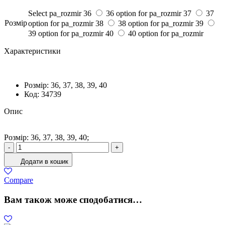
Select pa_rozmir
36
36 option for pa_rozmir
37
37
Розмiр
option for pa_rozmir
38
38 option for pa_rozmir
39
39 option for pa_rozmir
40
40 option for pa_rozmir
Характеристики
Розмiр:
36, 37, 38, 39, 40
Код:
34739
Опис
Розмiр: 36, 37, 38, 39, 40;
Кросівки
-
+
Жіночі
Додати в кошик
Натуральна
шкіра
Compare
Білий
кількість
Вам також може сподобатися…