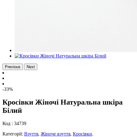
Previous
Next
-33%
Кросівки Жіночі Натуральна шкіра
Білий
Код :
34739
Категорії:
Взуття
,
Жіноче взуття
,
Кросівки
.