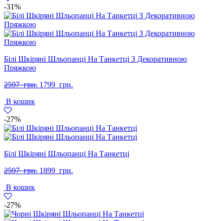
-31%
Білі Шкіряні Шльопанці На Танкетці З Декоративною
Пряжкою
Оригінальна
Поточна
2597
грн.
1799
грн.
ціна:
ціна:
В кошик
2597
1799
грн..
грн..
-27%
Білі Шкіряні Шльопанці На Танкетці
Оригінальна
Поточна
2597
грн.
1899
грн.
ціна:
ціна:
В кошик
2597
1899
грн..
грн..
-27%