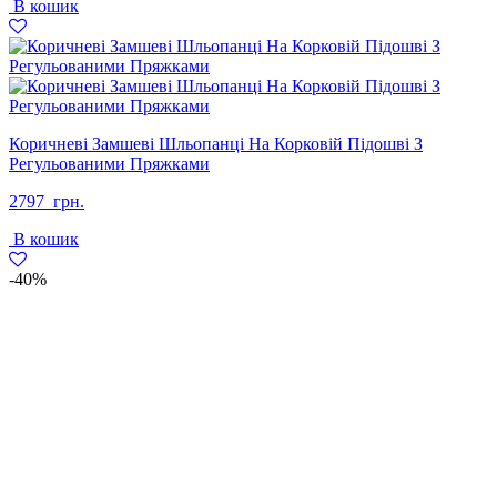
В кошик
1897
1599
грн..
грн..
Коричневі Замшеві Шльопанці На Корковій Підошві З
Регульованими Пряжками
2797
грн.
В кошик
-40%