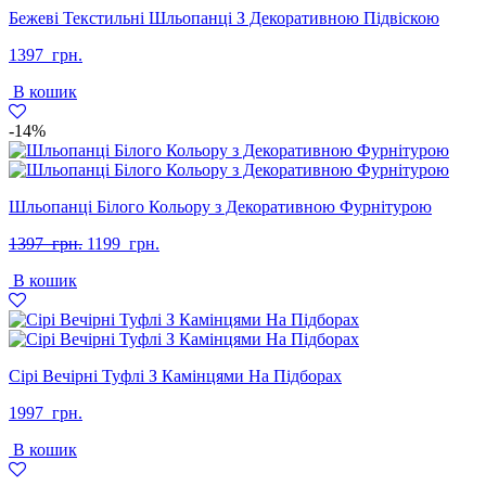
Бежеві Текстильні Шльопанці З Декоративною Підвіскою
1397
грн.
В кошик
-14%
Шльопанці Білого Кольору з Декоративною Фурнітурою
Оригінальна
Поточна
1397
грн.
1199
грн.
ціна:
ціна:
В кошик
1397
1199
грн..
грн..
Сірі Вечірні Туфлі З Камінцями На Підборах
1997
грн.
В кошик