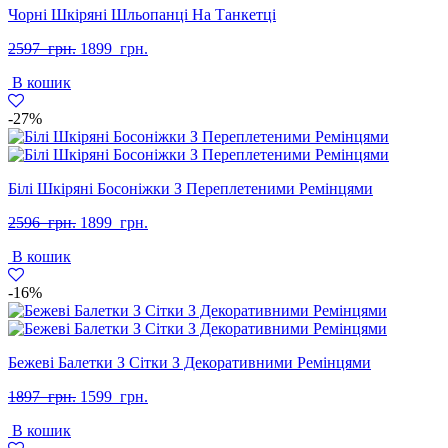
Чорні Шкіряні Шльопанці На Танкетці
Оригінальна
Поточна
2597
грн.
1899
грн.
ціна:
ціна:
В кошик
2597
1899
грн..
грн..
-27%
Білі Шкіряні Босоніжки З Переплетеними Ремінцями
Оригінальна
Поточна
2596
грн.
1899
грн.
ціна:
ціна:
В кошик
2596
1899
грн..
грн..
-16%
Бежеві Балетки З Сітки З Декоративними Ремінцями
Оригінальна
Поточна
1897
грн.
1599
грн.
ціна:
ціна:
В кошик
1897
1599