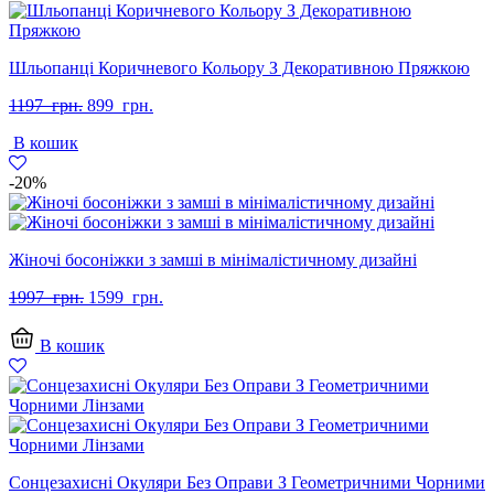
Шльопанці Коричневого Кольору З Декоративною Пряжкою
Оригінальна
Поточна
1197
грн.
899
грн.
ціна:
ціна:
В кошик
1197
899
грн..
грн..
-20%
Жіночі босоніжки з замші в мінімалістичному дизайні
Оригінальна
Поточна
1997
грн.
1599
грн.
ціна:
ціна:
1997
1599
В кошик
грн..
грн..
Сонцезахисні Окуляри Без Оправи З Геометричними Чорними