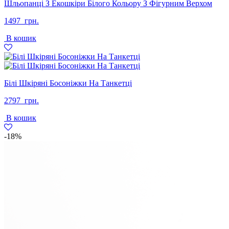
Шльопанці З Екошкіри Білого Кольору З Фігурним Верхом
1497
грн.
В кошик
Білі Шкіряні Босоніжки На Танкетці
2797
грн.
В кошик
-18%