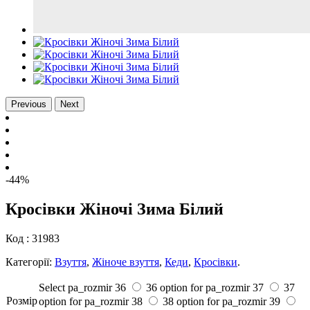
Previous
Next
-44%
Кросівки Жіночі Зима Білий
Код :
31983
Категорії:
Взуття
,
Жіноче взуття
,
Кеди
,
Кросівки
.
Select pa_rozmir
36
36 option for pa_rozmir
37
37
Розмiр
option for pa_rozmir
38
38 option for pa_rozmir
39