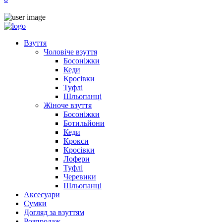
Взуття
Чоловіче взуття
Босоніжки
Кеди
Кросівки
Туфлі
Шльопанці
Жіноче взуття
Босоніжки
Ботильйони
Кеди
Крокси
Кросівки
Лофери
Туфлі
Черевики
Шльопанці
Аксесуари
Сумки
Догляд за взуттям
Розпродаж