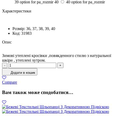
39 option for pa_rozmir
40
40 option for pa_rozmir
Характеристики
Розмiр:
36, 37, 38, 39, 40
Код:
31983
Опис
Зимові утеплені кросівки ,повякденного стилю з натуральної
шкіри , утеплені хутром.
Кросівки
-
+
Жіночі
Додати в кошик
Зима
Білий
Compare
кількість
Вам також може сподобатися…