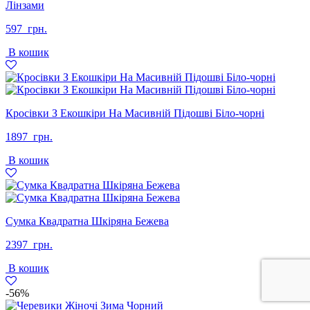
Лінзами
597
грн.
В кошик
Кросівки З Екошкіри На Масивній Підошві Біло-чорні
1897
грн.
В кошик
Сумка Квадратна Шкіряна Бежева
2397
грн.
В кошик
-56%