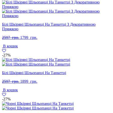
Білі Шкіряні Шльопанці На Танкетці З Декоративною
Пряжкою
Оригінальна
Поточна
2597
грн.
1799
грн.
ціна:
ціна:
В кошик
2597
1799
грн..
грн..
-27%
Білі Шкіряні Шльопанці На Танкетці
Оригінальна
Поточна
2597
грн.
1899
грн.
ціна:
ціна:
В кошик
2597
1899
грн..
грн..
-27%