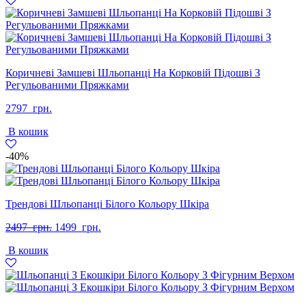
грн..
грн..
Коричневі Замшеві Шльопанці На Корковій Підошві З
Регульованими Пряжками
2797
грн.
В кошик
-40%
Трендові Шльопанці Білого Кольору Шкіра
Оригінальна
Поточна
2497
грн.
1499
грн.
ціна:
ціна:
В кошик
2497
1499
грн..
грн..