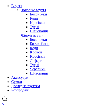
Взуття
Чоловіче взуття
Босоніжки
Кеди
Кросівки
Туфлі
Шльопанці
Жіноче взуття
Босоніжки
Ботильйони
Кеди
Крокси
Кросівки
Лофери
Туфлі
Черевики
Шльопанці
Аксесуари
Сумки
Догляд за взуттям
Розпродаж
0