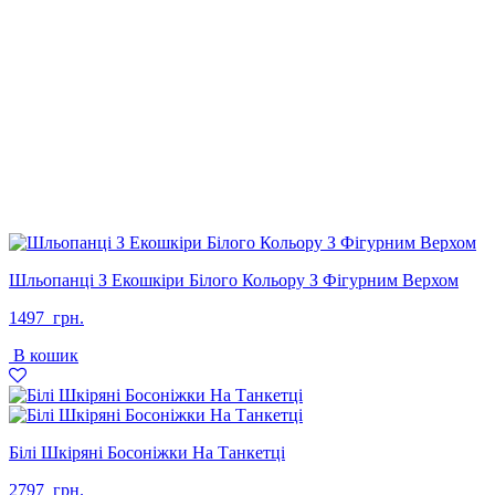
Шльопанці З Екошкіри Білого Кольору З Фігурним Верхом
1497
грн.
В кошик
Білі Шкіряні Босоніжки На Танкетці
2797
грн.