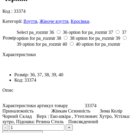
Код :
33374
Категорії:
Взуття
,
Жіноче взуття
,
Кросівки
.
Select pa_rozmir
36
36 option for pa_rozmir
37
37
Розмiр
option for pa_rozmir
38
38 option for pa_rozmir
39
39 option for pa_rozmir
40
40 option for pa_rozmir
Характеристики
Розмiр:
36, 37, 38, 39, 40
Код:
33374
Опис
Характеристики артикул товару 33374
Приналежність Жінкам Сезонність Зима Колір
Чорний Склад Верх : Еко-шкіра , Утеплювач: Хутро, Устілка:
хутро, Підошва: Резина Стиль Повсякденний
Кросівки
-
+
Жіночі