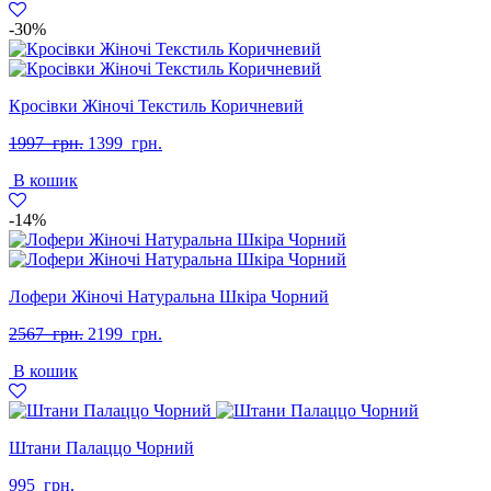
-30%
Кросівки Жіночі Текстиль Коричневий
Оригінальна
Поточна
1997
грн.
1399
грн.
ціна:
ціна:
В кошик
1997
1399
грн..
грн..
-14%
Лофери Жіночі Натуральна Шкіра Чорний
Оригінальна
Поточна
2567
грн.
2199
грн.
ціна:
ціна:
В кошик
2567
2199
грн..
грн..
Штани Палаццо Чорний
995
грн.