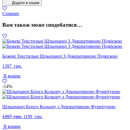
Додати в кошик
Зима
Еко-
Compare
шкіра
Чорний
Вам також може сподобатися…
кількість
Бежеві Текстильні Шльопанці З Декоративною Підвіскою
1397
грн.
В кошик
-14%
Шльопанці Білого Кольору з Декоративною Фурнітурою
Оригінальна
Поточна
1397
грн.
1199
грн.
ціна:
ціна:
В кошик
1397
1199