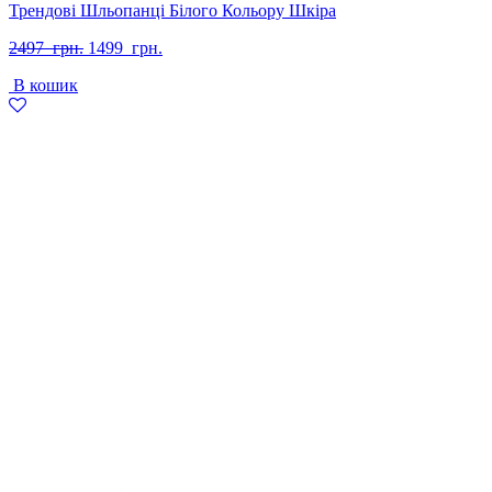
Трендові Шльопанці Білого Кольору Шкіра
Оригінальна
Поточна
2497
грн.
1499
грн.
ціна:
ціна:
В кошик
2497
1499
грн..
грн..