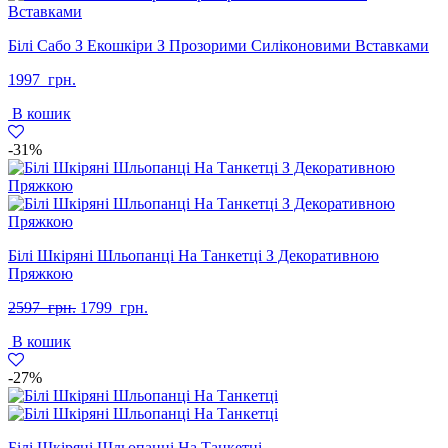
Білі Сабо З Екошкіри З Прозорими Силіконовими Вставками
1997
грн.
В кошик
-31%
Білі Шкіряні Шльопанці На Танкетці З Декоративною
Пряжкою
Оригінальна
Поточна
2597
грн.
1799
грн.
ціна:
ціна:
В кошик
2597
1799
грн..
грн..
-27%
Білі Шкіряні Шльопанці На Танкетці