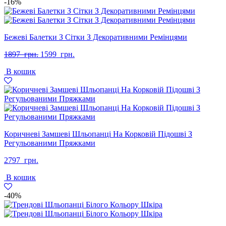
-16%
Бежеві Балетки З Сітки З Декоративними Ремінцями
Оригінальна
Поточна
1897
грн.
1599
грн.
ціна:
ціна:
В кошик
1897
1599
грн..
грн..
Коричневі Замшеві Шльопанці На Корковій Підошві З
Регульованими Пряжками
2797
грн.
В кошик
-40%