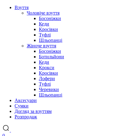
Взуття
Чоловіче взуття
Босоніжки
Кеди
Кросівки
Туфлі
Шльопанці
Жіноче взуття
Босоніжки
Ботильйони
Кеди
Крокси
Кросівки
Лофери
Туфлі
Черевики
Шльопанці
Аксесуари
Сумки
Догляд за взуттям
Розпродаж
0