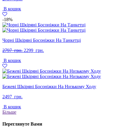
В кошик
-18%
Чорні Шкіряні Босоніжки На Танкетці
Оригінальна
Поточна
2797
грн.
2299
грн.
ціна:
ціна:
В кошик
2797
2299
грн..
грн..
Бежеві Шкіряні Босоніжки На Низькому Ходу
2497
грн.
В кошик
Більше
Переглянуте Вами