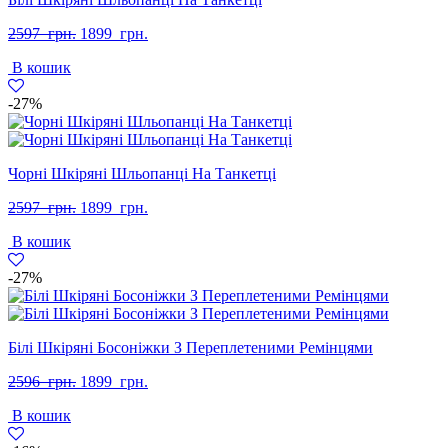
Оригінальна
Поточна
2597
грн.
1899
грн.
ціна:
ціна:
В кошик
2597
1899
грн..
грн..
-27%
Чорні Шкіряні Шльопанці На Танкетці
Оригінальна
Поточна
2597
грн.
1899
грн.
ціна:
ціна:
В кошик
2597
1899
грн..
грн..
-27%
Білі Шкіряні Босоніжки З Переплетеними Ремінцями
Оригінальна
Поточна
2596
грн.
1899
грн.
ціна:
ціна:
В кошик
2596
1899
грн..
грн..