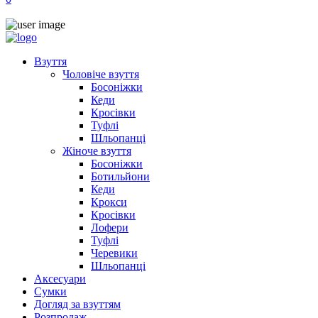
Взуття
Чоловіче взуття
Босоніжки
Кеди
Кросівки
Туфлі
Шльопанці
Жіноче взуття
Босоніжки
Ботильйони
Кеди
Крокси
Кросівки
Лофери
Туфлі
Черевики
Шльопанці
Аксесуари
Сумки
Догляд за взуттям
Розпродаж