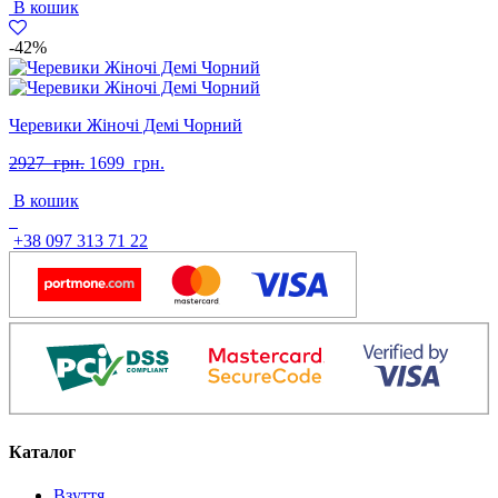
В кошик
-42%
Черевики Жіночі Демі Чорний
Оригінальна
Поточна
2927
грн.
1699
грн.
ціна:
ціна:
В кошик
2927
1699
грн..
грн..
+38 097 313 71 22
Каталог
Взуття