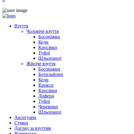
Взуття
Чоловіче взуття
Босоніжки
Кеди
Кросівки
Туфлі
Шльопанці
Жіноче взуття
Босоніжки
Ботильйони
Кеди
Крокси
Кросівки
Лофери
Туфлі
Черевики
Шльопанці
Аксесуари
Сумки
Догляд за взуттям
Розпродаж