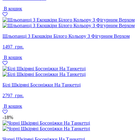
ціна:
ціна:
В кошик
2497
1499
грн..
грн..
Шльопанці З Екошкіри Білого Кольору З Фігурним Верхом
1497
грн.
В кошик
Білі Шкіряні Босоніжки На Танкетці
2797
грн.
В кошик
-18%
Чорні Шкіряні Босоніжки На Танкетці