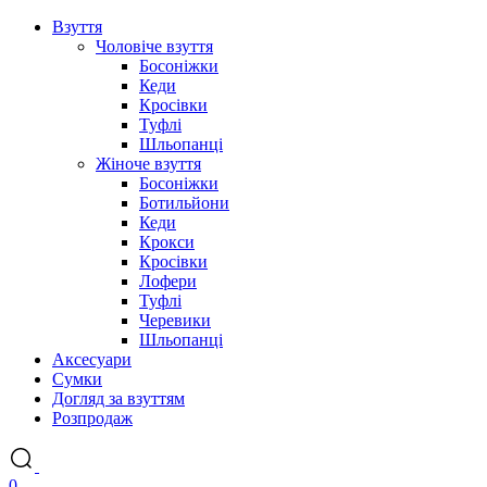
Взуття
Чоловіче взуття
Босоніжки
Кеди
Кросівки
Туфлі
Шльопанці
Жіноче взуття
Босоніжки
Ботильйони
Кеди
Крокси
Кросівки
Лофери
Туфлі
Черевики
Шльопанці
Аксесуари
Сумки
Догляд за взуттям
Розпродаж
0