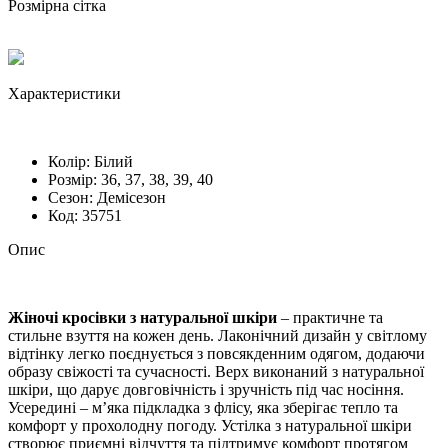
Розмірна сітка
Характеристики
Колір:
Білий
Розмiр:
36, 37, 38, 39, 40
Сезон:
Демісезон
Код:
35751
Опис
Жіночі кросівки з натуральної шкіри
– практичне та
стильне взуття на кожен день. Лаконічний дизайн у світлому
відтінку легко поєднується з повсякденним одягом, додаючи
образу свіжості та сучасності. Верх виконаний з натуральної
шкіри, що дарує довговічність і зручність під час носіння.
Усередині – м’яка підкладка з флісу, яка зберігає тепло та
комфорт у прохолодну погоду. Устілка з натуральної шкіри
створює приємні відчуття та підтримує комфорт протягом