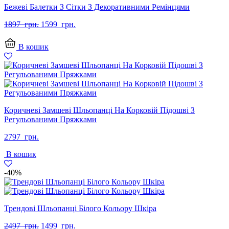
Бежеві Балетки З Сітки З Декоративними Ремінцями
Оригінальна
Поточна
1897
грн.
1599
грн.
ціна:
ціна:
1897
1599
В кошик
грн..
грн..
Коричневі Замшеві Шльопанці На Корковій Підошві З
Регульованими Пряжками
2797
грн.
В кошик
-40%
Трендові Шльопанці Білого Кольору Шкіра
Оригінальна
Поточна
2497
грн.
1499
грн.