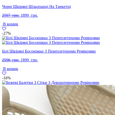
Чорні Шкіряні Шльопанці На Танкетці
Оригінальна
Поточна
2597
грн.
1899
грн.
ціна:
ціна:
В кошик
2597
1899
грн..
грн..
-27%
Білі Шкіряні Босоніжки З Переплетеними Ремінцями
Оригінальна
Поточна
2596
грн.
1899
грн.
ціна:
ціна:
В кошик
2596
1899
грн..
грн..
-16%