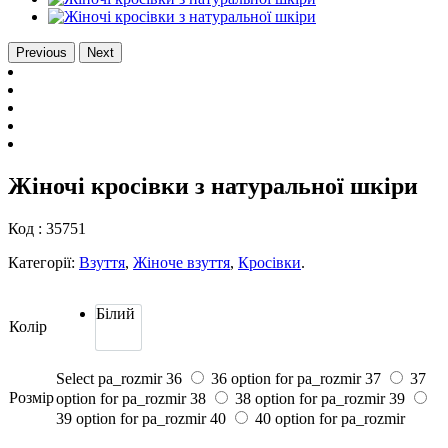
Previous
Next
Жіночі кросівки з натуральної шкіри
Код :
35751
Категорії:
Взуття
,
Жіноче взуття
,
Кросівки
.
Білий
Колір
Select pa_rozmir
36
36 option for pa_rozmir
37
37
Розмiр
option for pa_rozmir
38
38 option for pa_rozmir
39
39 option for pa_rozmir
40
40 option for pa_rozmir