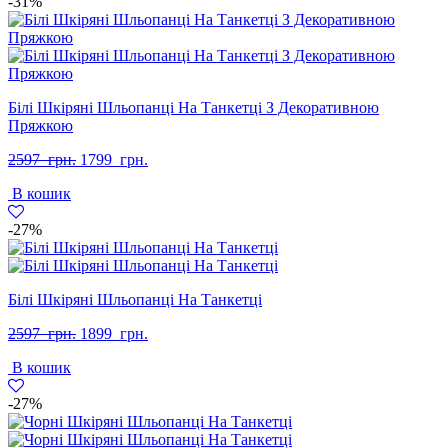
-31%
Білі Шкіряні Шльопанці На Танкетці З Декоративною
Пряжкою
Оригінальна
Поточна
2597
грн.
1799
грн.
ціна:
ціна:
В кошик
2597
1799
грн..
грн..
-27%
Білі Шкіряні Шльопанці На Танкетці
Оригінальна
Поточна
2597
грн.
1899
грн.
ціна:
ціна:
В кошик
2597
1899
грн..
грн..
-27%