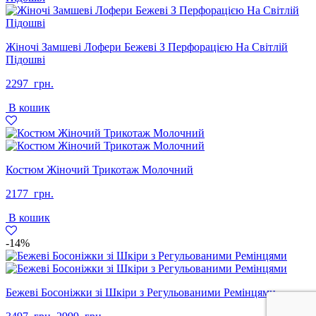
Жіночі Замшеві Лофери Бежеві З Перфорацією На Світлій
Підошві
2297
грн.
В кошик
Костюм Жіночий Трикотаж Молочний
2177
грн.
В кошик
-14%
Бежеві Босоніжки зі Шкіри з Регульованими Ремінцями
Оригінальна
Поточна