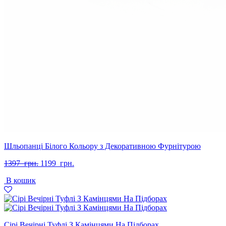
Шльопанці Білого Кольору з Декоративною Фурнітурою
Оригінальна
Поточна
1397
грн.
1199
грн.
ціна:
ціна:
В кошик
1397
1199
грн..
грн..
Сірі Вечірні Туфлі З Камінцями На Підборах