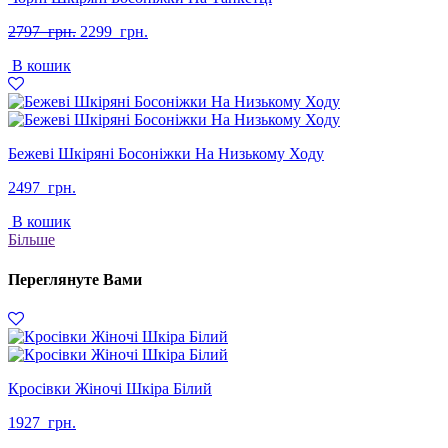
Оригінальна
Поточна
2797
грн.
2299
грн.
ціна:
ціна:
В кошик
2797
2299
грн..
грн..
Бежеві Шкіряні Босоніжки На Низькому Ходу
2497
грн.
В кошик
Більше
Переглянуте Вами
Кросівки Жіночі Шкіра Білий
1927
грн.