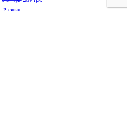
3497
грн.
2999
грн.
ціна:
ціна:
В кошик
3497
2999
грн..
грн..
+38 097 313 71 22
Каталог
Взуття
Жіноче взуття
Догляд за взуттям
Сумки
Аксесуари
Інформація