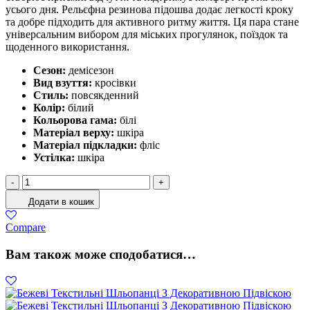
усього дня. Рельєфна резинова підошва додає легкості кроку
та добре підходить для активного ритму життя. Ця пара стане
універсальним вибором для міських прогулянок, поїздок та
щоденного використання.
Сезон:
демісезон
Вид взуття:
кросівки
Стиль:
повсякденний
Колір:
білий
Кольорова гама:
білі
Матеріал верху:
шкіра
Матеріал підкладки:
фліс
Устілка:
шкіра
Жіночі
-
+
кросівки
Додати в кошик
з
натуральної
Compare
шкіри
кількість
Вам також може сподобатися…