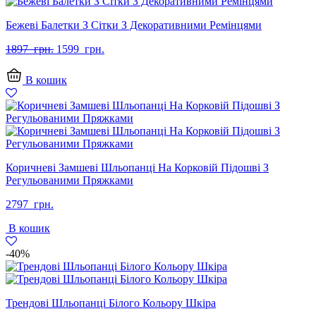
Бежеві Балетки З Сітки З Декоративними Ремінцями
Оригінальна
Поточна
1897
грн.
1599
грн.
ціна:
ціна:
1897
1599
В кошик
грн..
грн..
Коричневі Замшеві Шльопанці На Корковій Підошві З
Регульованими Пряжками
2797
грн.
В кошик
-40%
Трендові Шльопанці Білого Кольору Шкіра