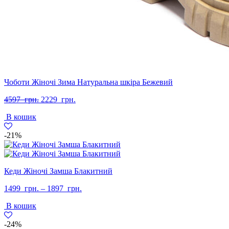
Чоботи Жіночі Зима Натуральна шкіра Бежевий
Оригінальна
Поточна
4597
грн.
2229
грн.
ціна:
ціна:
В кошик
4597
2229
грн..
грн..
-21%
Кеди Жіночі Замша Блакитний
1499
грн.
–
1897
грн.
В кошик
-24%