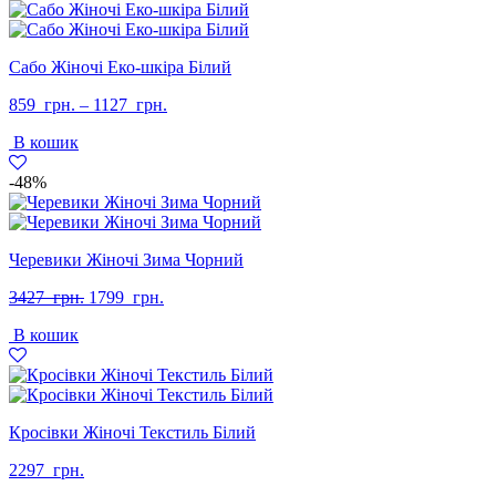
Сабо Жіночі Еко-шкіра Білий
859
грн.
–
1127
грн.
В кошик
-48%
Черевики Жіночі Зима Чорний
Оригінальна
Поточна
3427
грн.
1799
грн.
ціна:
ціна:
В кошик
3427
1799
грн..
грн..
Кросівки Жіночі Текстиль Білий
2297
грн.