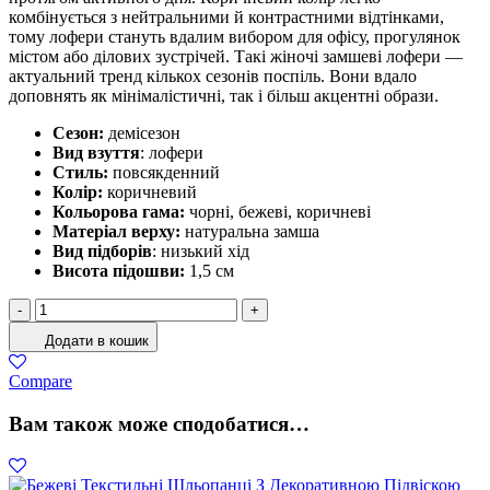
комбінується з нейтральними й контрастними відтінками,
тому лофери стануть вдалим вибором для офісу, прогулянок
містом або ділових зустрічей. Такі жіночі замшеві лофери —
актуальний тренд кількох сезонів поспіль. Вони вдало
доповнять як мінімалістичні, так і більш акцентні образи.
Сезон:
демісезон
Вид взуття
: лофери
Стиль:
повсякденний
Колір:
коричневий
Кольорова гама:
чорні, бежеві, коричневі
Матеріал верху:
натуральна замша
Вид підборів
: низький хід
Висота підошви:
1,5 см
Коричневі
-
+
Замшеві
Додати в кошик
Лофери
З
Compare
Декоративною
Пряжкою
Вам також може сподобатися…
кількість