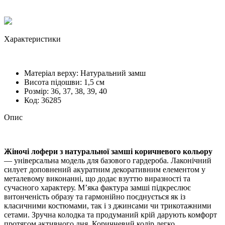
Характеристики
Матеріал верху:
Натуральний замш
Висота підошви:
1,5 см
Розмiр:
36, 37, 38, 39, 40
Код:
36285
Опис
Жіночі лофери з натуральної замші коричневого кольору
— універсальна модель для базового гардероба. Лаконічний
силует доповнений акуратним декоративним елементом у
металевому виконанні, що додає взуттю виразності та
сучасного характеру. М’яка фактура замші підкреслює
витонченість образу та гармонійно поєднується як із
класичними костюмами, так і з джинсами чи трикотажними
сетами. Зручна колодка та продуманий крій дарують комфорт
протягом активного дня. Коричневий колір легко