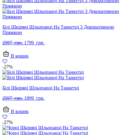
Білі Шкіряні Шльопанці На Танкетці З Декоративною
Пряжкою
Оригінальна
Поточна
2597
грн.
1799
грн.
ціна:
ціна:
2597
1799
В кошик
грн..
грн..
-27%
Білі Шкіряні Шльопанці На Танкетці
Оригінальна
Поточна
2597
грн.
1899
грн.
ціна:
ціна:
2597
1899
В кошик
грн..
грн..
-27%