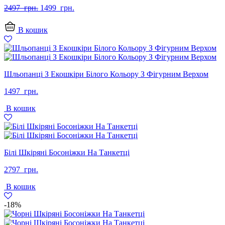
Оригінальна
Поточна
2497
грн.
1499
грн.
ціна:
ціна:
2497
1499
В кошик
грн..
грн..
Шльопанці З Екошкіри Білого Кольору З Фігурним Верхом
1497
грн.
В кошик
Білі Шкіряні Босоніжки На Танкетці
2797
грн.
В кошик
-18%