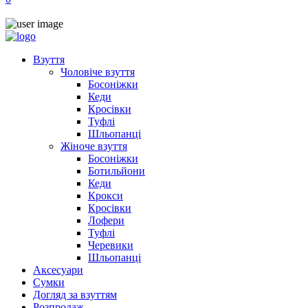
Взуття
Чоловіче взуття
Босоніжки
Кеди
Кросівки
Туфлі
Шльопанці
Жіноче взуття
Босоніжки
Ботильйони
Кеди
Крокси
Кросівки
Лофери
Туфлі
Черевики
Шльопанці
Аксесуари
Сумки
Догляд за взуттям
Розпродаж