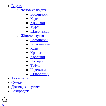
Взуття
Чоловіче взуття
Босоніжки
Кеди
Кросівки
Туфлі
Шльопанці
Жіноче взуття
Босоніжки
Ботильйони
Кеди
Крокси
Кросівки
Лофери
Туфлі
Черевики
Шльопанці
Аксесуари
Сумки
Догляд за взуттям
Розпродаж
0