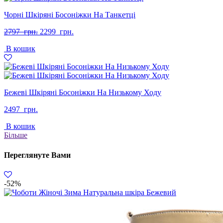
Чорні Шкіряні Босоніжки На Танкетці
Оригінальна
Поточна
2797
грн.
2299
грн.
ціна:
ціна:
В кошик
2797
2299
грн..
грн..
Бежеві Шкіряні Босоніжки На Низькому Ходу
2497
грн.
В кошик
Більше
Переглянуте Вами
-52%