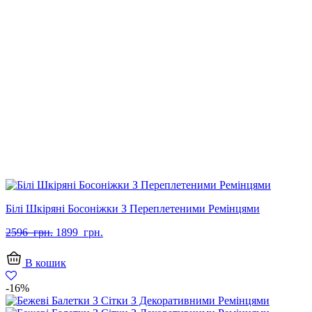
Білі Шкіряні Босоніжки З Переплетеними Ремінцями
Оригінальна
Поточна
2596
грн.
1899
грн.
ціна:
ціна:
2596
1899
В кошик
грн..
грн..
-16%