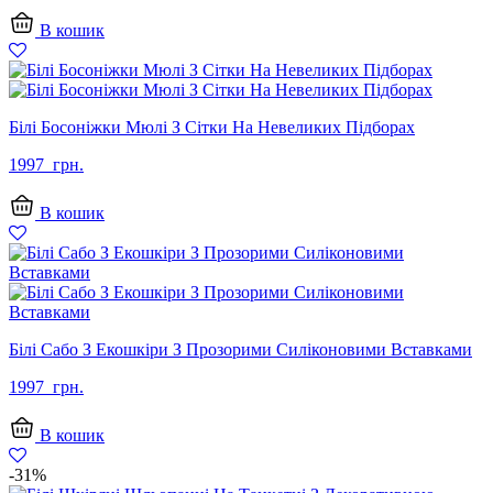
В кошик
Білі Босоніжки Мюлі З Сітки На Невеликих Підборах
1997
грн.
В кошик
Білі Сабо З Екошкіри З Прозорими Силіконовими Вставками
1997
грн.
В кошик
-31%