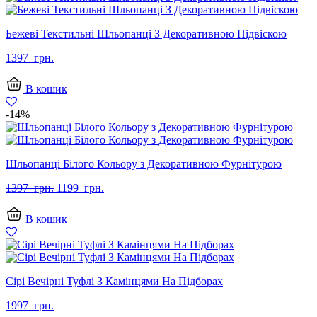
Бежеві Текстильні Шльопанці З Декоративною Підвіскою
1397
грн.
В кошик
-14%
Шльопанці Білого Кольору з Декоративною Фурнітурою
Оригінальна
Поточна
1397
грн.
1199
грн.
ціна:
ціна:
1397
1199
В кошик
грн..
грн..
Сірі Вечірні Туфлі З Камінцями На Підборах
1997
грн.