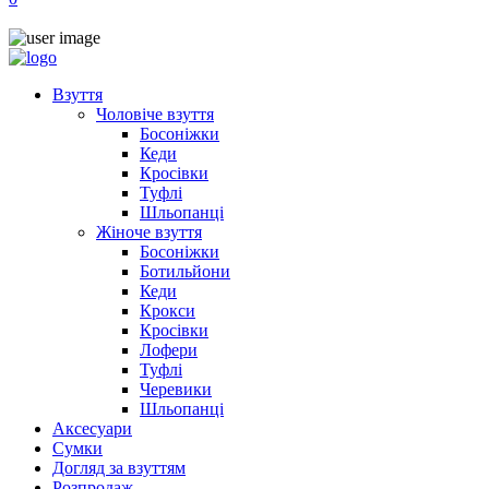
Взуття
Чоловіче взуття
Босоніжки
Кеди
Кросівки
Туфлі
Шльопанці
Жіноче взуття
Босоніжки
Ботильйони
Кеди
Крокси
Кросівки
Лофери
Туфлі
Черевики
Шльопанці
Аксесуари
Сумки
Догляд за взуттям
Розпродаж