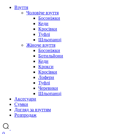
Взуття
Чоловіче взуття
Босоніжки
Кеди
Кросівки
Туфлі
Шльопанці
Жіноче взуття
Босоніжки
Ботильйони
Кеди
Крокси
Кросівки
Лофери
Туфлі
Черевики
Шльопанці
Аксесуари
Сумки
Догляд за взуттям
Розпродаж
0