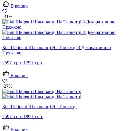
В кошик
-31%
Білі Шкіряні Шльопанці На Танкетці З Декоративною
Пряжкою
Оригінальна
Поточна
2597
грн.
1799
грн.
ціна:
ціна:
2597
1799
В кошик
грн..
грн..
-27%
Білі Шкіряні Шльопанці На Танкетці
Оригінальна
Поточна
2597
грн.
1899
грн.
ціна:
ціна:
2597
1899
В кошик