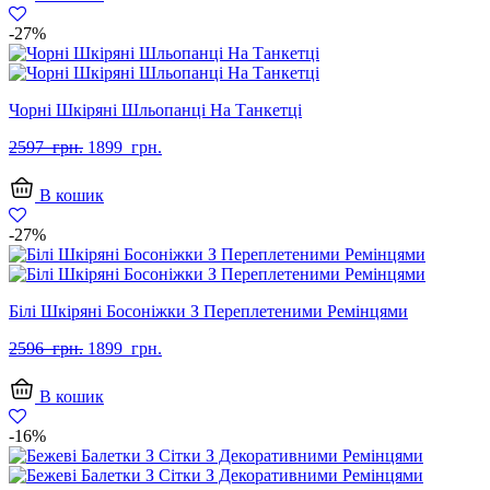
грн..
грн..
-27%
Чорні Шкіряні Шльопанці На Танкетці
Оригінальна
Поточна
2597
грн.
1899
грн.
ціна:
ціна:
2597
1899
В кошик
грн..
грн..
-27%
Білі Шкіряні Босоніжки З Переплетеними Ремінцями
Оригінальна
Поточна
2596
грн.
1899
грн.
ціна:
ціна:
2596
1899
В кошик
грн..
грн..
-16%