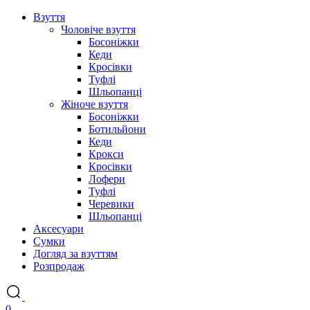
Взуття
Чоловіче взуття
Босоніжки
Кеди
Кросівки
Туфлі
Шльопанці
Жіноче взуття
Босоніжки
Ботильйони
Кеди
Крокси
Кросівки
Лофери
Туфлі
Черевики
Шльопанці
Аксесуари
Сумки
Догляд за взуттям
Розпродаж
0