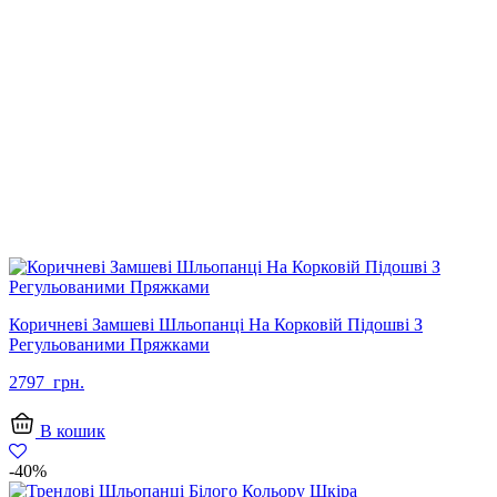
Коричневі Замшеві Шльопанці На Корковій Підошві З
Регульованими Пряжками
2797
грн.
В кошик
-40%