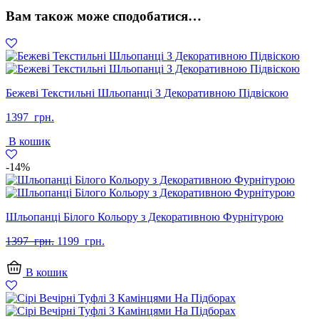
Вам також може сподобатися…
Бежеві Текстильні Шльопанці З Декоративною Підвіскою
1397
грн.
В кошик
-14%
Шльопанці Білого Кольору з Декоративною Фурнітурою
Оригінальна
Поточна
1397
грн.
1199
грн.
ціна:
ціна:
1397
1199
В кошик
грн..
грн..