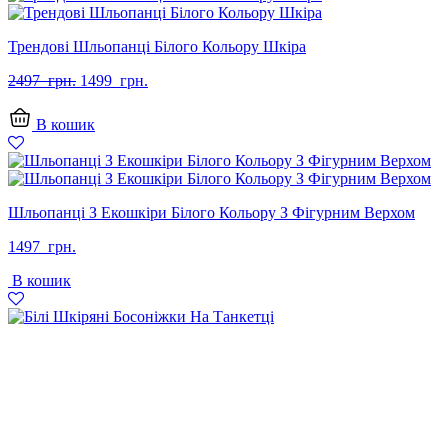
Трендові Шльопанці Білого Кольору Шкіра
Оригінальна
Поточна
2497
грн.
1499
грн.
ціна:
ціна:
2497
1499
В кошик
грн..
грн..
Шльопанці З Екошкіри Білого Кольору З Фігурним Верхом
1497
грн.
В кошик