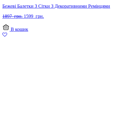
Бежеві Балетки З Сітки З Декоративними Ремінцями
Оригінальна
Поточна
1897
грн.
1599
грн.
ціна:
ціна:
1897
1599
В кошик
грн..
грн..