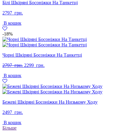
Білі Шкіряні Босоніжки На Танкетці
2797
грн.
В кошик
-18%
Чорні Шкіряні Босоніжки На Танкетці
Оригінальна
Поточна
2797
грн.
2299
грн.
ціна:
ціна:
В кошик
2797
2299
грн..
грн..
Бежеві Шкіряні Босоніжки На Низькому Ходу
2497
грн.
В кошик
Більше