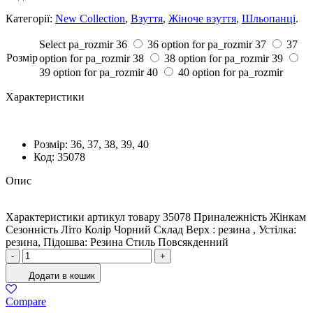
Категорії:
New Collection
,
Взуття
,
Жіноче взуття
,
Шльопанці
.
Select pa_rozmir
36
36 option for pa_rozmir
37
37
Розмiр
option for pa_rozmir
38
38 option for pa_rozmir
39
39 option for pa_rozmir
40
40 option for pa_rozmir
Характеристики
Розмiр:
36, 37, 38, 39, 40
Код:
35078
Опис
Характеристики артикул товару 35078 Приналежність Жінкам
Сезонність Літо Колір Чорний Склад Верх : резина , Устілка:
резина, Підошва: Резина Стиль Повсякденний
Крокси
-
+
Жіночі
Додати в кошик
Резина
Чорний
Compare
кількість