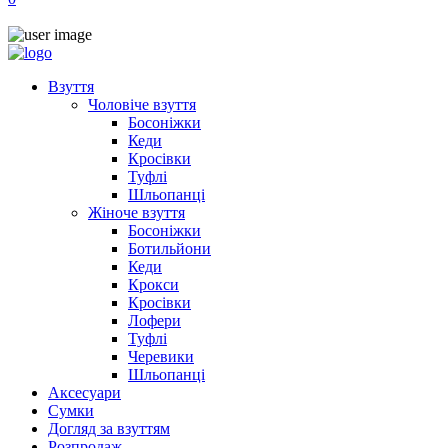
Взуття
Чоловіче взуття
Босоніжки
Кеди
Кросівки
Туфлі
Шльопанці
Жіноче взуття
Босоніжки
Ботильйони
Кеди
Крокси
Кросівки
Лофери
Туфлі
Черевики
Шльопанці
Аксесуари
Сумки
Догляд за взуттям
Розпродаж