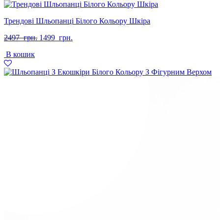
Трендові Шльопанці Білого Кольору Шкіра
Оригінальна
Поточна
2497
грн.
1499
грн.
ціна:
ціна:
В кошик
2497
1499
грн..
грн..