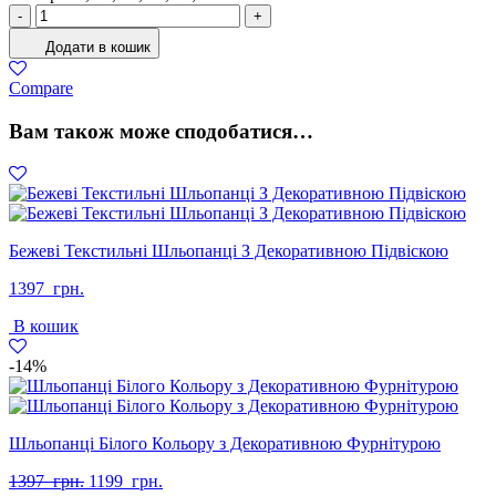
Лофери
-
+
Жіночі
Додати в кошик
Шкіра
Чорний
Compare
кількість
Вам також може сподобатися…
Бежеві Текстильні Шльопанці З Декоративною Підвіскою
1397
грн.
В кошик
-14%
Шльопанці Білого Кольору з Декоративною Фурнітурою
Оригінальна
Поточна
1397
грн.
1199
грн.