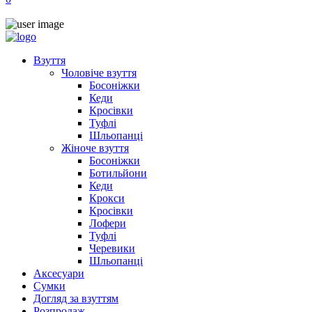
Взуття
Чоловіче взуття
Босоніжки
Кеди
Кросівки
Туфлі
Шльопанці
Жіноче взуття
Босоніжки
Ботильйони
Кеди
Крокси
Кросівки
Лофери
Туфлі
Черевики
Шльопанці
Аксесуари
Сумки
Догляд за взуттям
Розпродаж