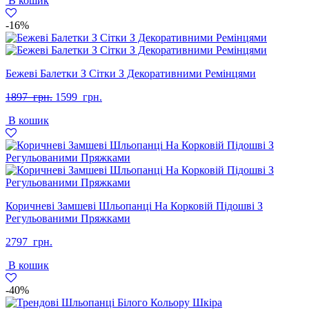
В кошик
2596
1899
грн..
грн..
-16%
Бежеві Балетки З Сітки З Декоративними Ремінцями
Оригінальна
Поточна
1897
грн.
1599
грн.
ціна:
ціна:
В кошик
1897
1599
грн..
грн..
Коричневі Замшеві Шльопанці На Корковій Підошві З
Регульованими Пряжками
2797
грн.
В кошик
-40%