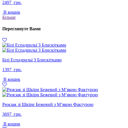
2497
грн.
В кошик
Більше
Переглянуте Вами
Білі Еспадрильї З Блискітками
1397
грн.
В кошик
Рюкзак зі Шкіри Бежевий з М’якою Фактурою
3697
грн.
В кошик