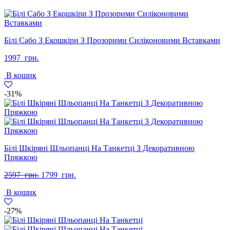
Білі Сабо З Екошкіри З Прозорими Силіконовими Вставками
1997
грн.
В кошик
-31%
Білі Шкіряні Шльопанці На Танкетці З Декоративною
Пряжкою
Оригінальна
Поточна
2597
грн.
1799
грн.
ціна:
ціна:
В кошик
2597
1799
грн..
грн..
-27%