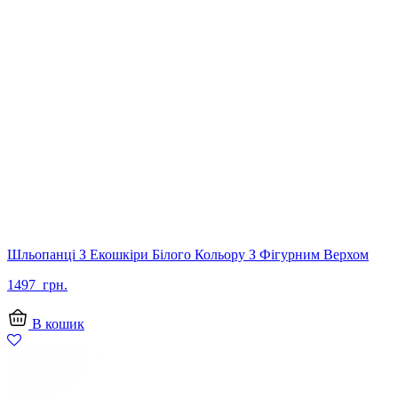
Шльопанці З Екошкіри Білого Кольору З Фігурним Верхом
1497
грн.
В кошик