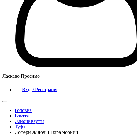
Ласкаво Просимо
Вхід / Реєстрація
Головна
Взуття
Жіноче взуття
Туфлі
Лофери Жіночі Шкіра Чорний