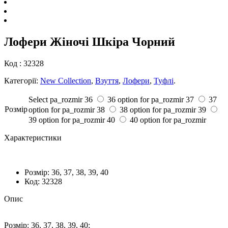
Лофери Жіночі Шкіра Чорний
Код :
32328
Категорії:
New Collection
,
Взуття
,
Лофери
,
Туфлі
.
Select pa_rozmir
36
36 option for pa_rozmir
37
37
Розмiр
option for pa_rozmir
38
38 option for pa_rozmir
39
39 option for pa_rozmir
40
40 option for pa_rozmir
Характеристики
Розмiр:
36, 37, 38, 39, 40
Код:
32328
Опис
Розмiр: 36, 37, 38, 39, 40;