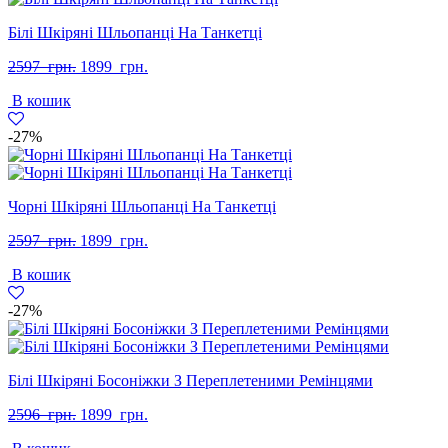
Білі Шкіряні Шльопанці На Танкетці
Оригінальна
Поточна
2597
грн.
1899
грн.
ціна:
ціна:
В кошик
2597
1899
грн..
грн..
-27%
Чорні Шкіряні Шльопанці На Танкетці
Оригінальна
Поточна
2597
грн.
1899
грн.
ціна:
ціна:
В кошик
2597
1899
грн..
грн..
-27%
Білі Шкіряні Босоніжки З Переплетеними Ремінцями
Оригінальна
Поточна
2596
грн.
1899
грн.
ціна:
ціна: