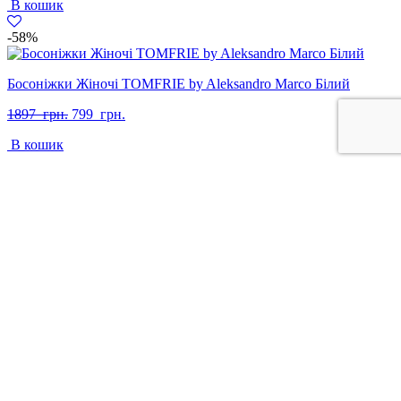
В кошик
-58%
Босоніжки Жіночі TOMFRIE by Aleksandro Marco Білий
Оригінальна
Поточна
1897
грн.
799
грн.
ціна:
ціна:
В кошик
1897
799
грн..
грн..
+38 097 313 71 22
Каталог
Взуття
Жіноче взуття