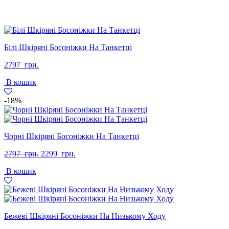
Білі Шкіряні Босоніжки На Танкетці
2797
грн.
В кошик
-18%
Чорні Шкіряні Босоніжки На Танкетці
Оригінальна
Поточна
2797
грн.
2299
грн.
ціна:
ціна:
В кошик
2797
2299
грн..
грн..
Бежеві Шкіряні Босоніжки На Низькому Ходу