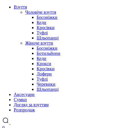
Взуття
Чоловіче взуття
Босоніжки
Кеди
Кросівки
Туфлі
Шльопанці
Жіноче взуття
Босоніжки
Ботильйони
Кеди
Крокси
Кросівки
Лофери
Туфлі
Черевики
Шльопанці
Аксесуари
Сумки
Догляд за взуттям
Розпродаж
0