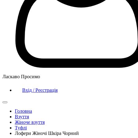
Ласкаво Просимо
Вхід / Реєстрація
Головна
Взуття
Жіноче взуття
Туфлі
Лофери Жіночі Шкіра Чорний