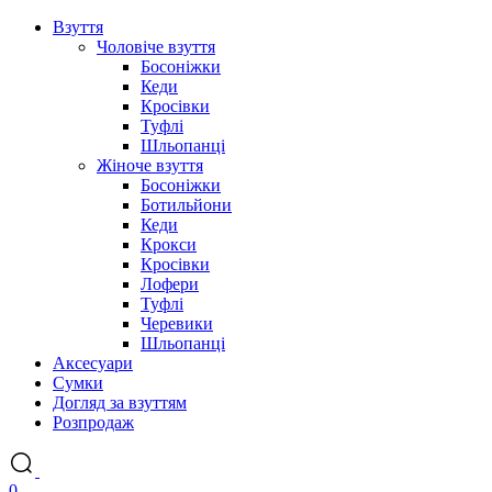
Взуття
Чоловіче взуття
Босоніжки
Кеди
Кросівки
Туфлі
Шльопанці
Жіноче взуття
Босоніжки
Ботильйони
Кеди
Крокси
Кросівки
Лофери
Туфлі
Черевики
Шльопанці
Аксесуари
Сумки
Догляд за взуттям
Розпродаж
0