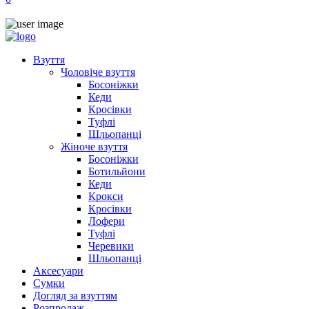
Взуття
Чоловіче взуття
Босоніжки
Кеди
Кросівки
Туфлі
Шльопанці
Жіноче взуття
Босоніжки
Ботильйони
Кеди
Крокси
Кросівки
Лофери
Туфлі
Черевики
Шльопанці
Аксесуари
Сумки
Догляд за взуттям
Розпродаж