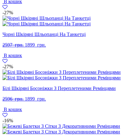
В кошик
2597
1899
грн..
грн..
-27%
Чорні Шкіряні Шльопанці На Танкетці
Оригінальна
Поточна
2597
грн.
1899
грн.
ціна:
ціна:
В кошик
2597
1899
грн..
грн..
-27%
Білі Шкіряні Босоніжки З Переплетеними Ремінцями
Оригінальна
Поточна
2596
грн.
1899
грн.
ціна:
ціна:
В кошик
2596
1899
грн..
грн..
-16%