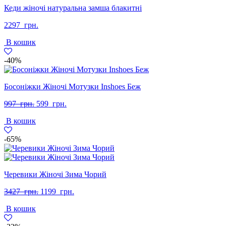
Кеди жіночі натуральна замша блакитні
2297
грн.
В кошик
-40%
Босоніжки Жіночі Мотузки Inshoes Беж
Оригінальна
Поточна
997
грн.
599
грн.
ціна:
ціна:
В кошик
997
599
грн..
грн..
-65%
Черевики Жіночі Зима Чорий
Оригінальна
Поточна
3427
грн.
1199
грн.
ціна:
ціна:
В кошик
3427
1199
грн..
грн..