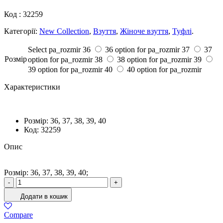
Код :
32259
Категорії:
New Collection
,
Взуття
,
Жіноче взуття
,
Туфлі
.
Select pa_rozmir
36
36 option for pa_rozmir
37
37
Розмiр
option for pa_rozmir
38
38 option for pa_rozmir
39
39 option for pa_rozmir
40
40 option for pa_rozmir
Характеристики
Розмiр:
36, 37, 38, 39, 40
Код:
32259
Опис
Розмiр: 36, 37, 38, 39, 40;
Туфлі
-
+
Жіночі
Додати в кошик
Еко-
шкіра
Compare
Чорний