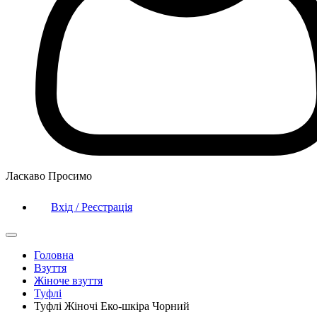
Ласкаво Просимо
Вхід / Реєстрація
Головна
Взуття
Жіноче взуття
Туфлі
Туфлі Жіночі Еко-шкіра Чорний