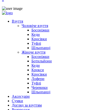
Взуття
Чоловіче взуття
Босоніжки
Кеди
Кросівки
Туфлі
Шльопанці
Жіноче взуття
Босоніжки
Ботильйони
Кеди
Крокси
Кросівки
Лофери
Туфлі
Черевики
Шльопанці
Аксесуари
Сумки
Догляд за взуттям
Розпродаж