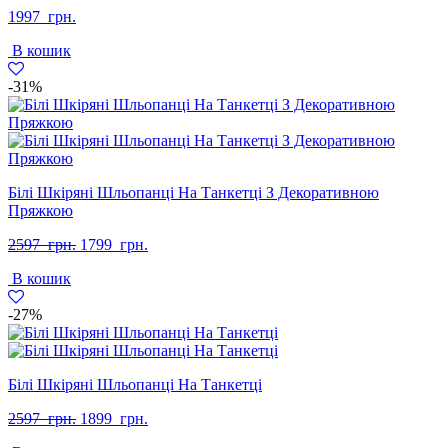
1997
грн.
В кошик
-31%
Білі Шкіряні Шльопанці На Танкетці З Декоративною
Пряжкою
Оригінальна
Поточна
2597
грн.
1799
грн.
ціна:
ціна:
В кошик
2597
1799
грн..
грн..
-27%
Білі Шкіряні Шльопанці На Танкетці
Оригінальна
Поточна
2597
грн.
1899
грн.
ціна:
ціна: