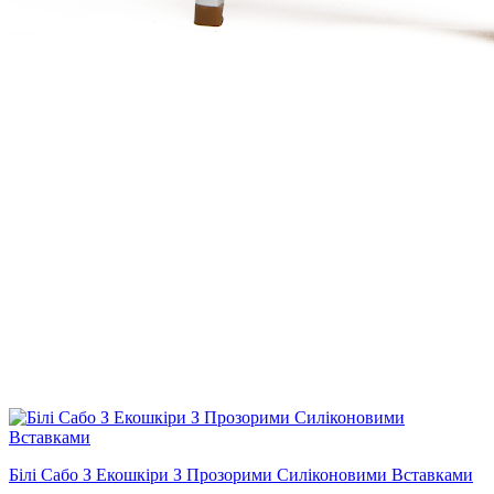
Білі Сабо З Екошкіри З Прозорими Силіконовими Вставками