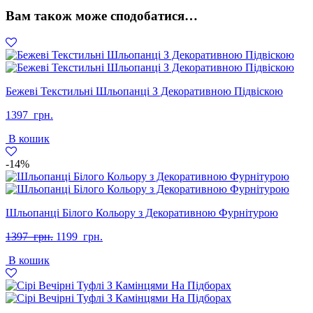
кількість
Вам також може сподобатися…
Бежеві Текстильні Шльопанці З Декоративною Підвіскою
1397
грн.
В кошик
-14%
Шльопанці Білого Кольору з Декоративною Фурнітурою
Оригінальна
Поточна
1397
грн.
1199
грн.
ціна:
ціна:
В кошик
1397
1199
грн..
грн..