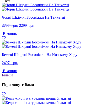
-18%
Чорні Шкіряні Босоніжки На Танкетці
Оригінальна
Поточна
2797
грн.
2299
грн.
ціна:
ціна:
В кошик
2797
2299
грн..
грн..
Бежеві Шкіряні Босоніжки На Низькому Ходу
2497
грн.
В кошик
Більше
Переглянуте Вами