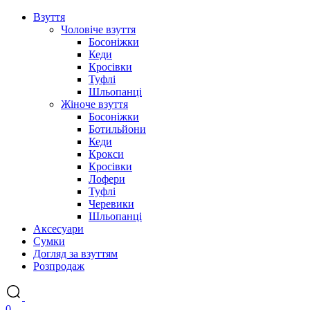
Взуття
Чоловіче взуття
Босоніжки
Кеди
Кросівки
Туфлі
Шльопанці
Жіноче взуття
Босоніжки
Ботильйони
Кеди
Крокси
Кросівки
Лофери
Туфлі
Черевики
Шльопанці
Аксесуари
Сумки
Догляд за взуттям
Розпродаж
0