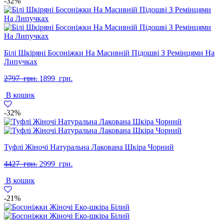
-32%
Білі Шкіряні Босоніжки На Масивній Підошві З Ремінцями На
Липучках
Оригінальна
Поточна
2797
грн.
1899
грн.
ціна:
ціна:
В кошик
2797
1899
грн..
грн..
-32%
Туфлі Жіночі Натуральна Лакована Шкіра Чорний
Оригінальна
Поточна
4427
грн.
2999
грн.
ціна:
ціна:
В кошик
4427
2999
грн..
грн..
-21%