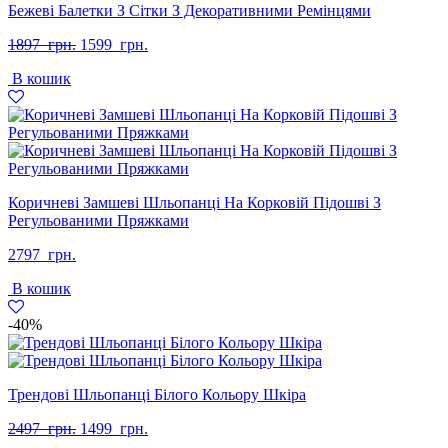
Бежеві Балетки З Сітки З Декоративними Ремінцями
Оригінальна
Поточна
1897
грн.
1599
грн.
ціна:
ціна:
В кошик
1897
1599
грн..
грн..
Коричневі Замшеві Шльопанці На Корковій Підошві З
Регульованими Пряжками
2797
грн.
В кошик
-40%
Трендові Шльопанці Білого Кольору Шкіра
Оригінальна
Поточна
2497
грн.
1499
грн.
ціна:
ціна: