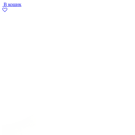
В кошик
2497
1499
грн..
грн..