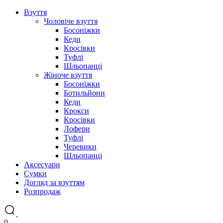
Взуття
Чоловіче взуття
Босоніжки
Кеди
Кросівки
Туфлі
Шльопанці
Жіноче взуття
Босоніжки
Ботильйони
Кеди
Крокси
Кросівки
Лофери
Туфлі
Черевики
Шльопанці
Аксесуари
Сумки
Догляд за взуттям
Розпродаж
0