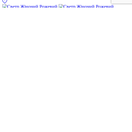
Светр Жіночий Рожевий
897
грн.
В кошик
Бежеві Текстильні Шльопанці З Декоративною Підвіскою
1397
грн.
В кошик
+38 097 313 71 22