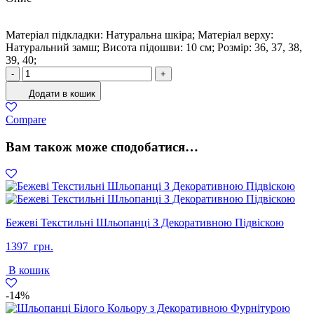
Матеріал підкладки: Натуральна шкіра; Матеріал верху:
Натуральний замш; Висота підошви: 10 см; Розмiр: 36, 37, 38,
39, 40;
Туфлі
-
+
Жіночі
Додати в кошик
Натуральна
замша
Compare
Чорний
кількість
Вам також може сподобатися…
Бежеві Текстильні Шльопанці З Декоративною Підвіскою
1397
грн.
В кошик
-14%