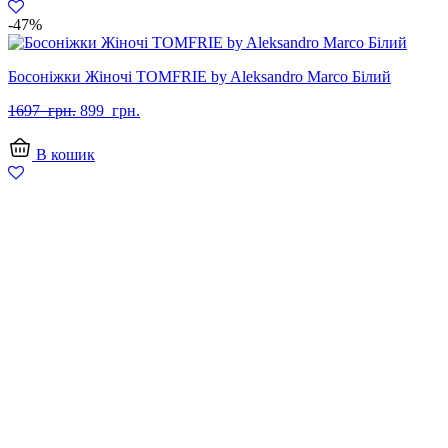
-47%
Босоніжки Жіночі TOMFRIE by Aleksandro Marco Білий
Оригінальна
Поточна
1697
грн.
899
грн.
ціна:
ціна:
1697
899
В кошик
грн..
грн..