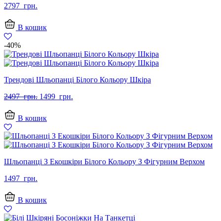
2797
грн.
В кошик
-40%
Трендові Шльопанці Білого Кольору Шкіра
Оригінальна
Поточна
2497
грн.
1499
грн.
ціна:
ціна:
2497
1499
В кошик
грн..
грн..
Шльопанці З Екошкіри Білого Кольору З Фігурним Верхом
1497
грн.
В кошик