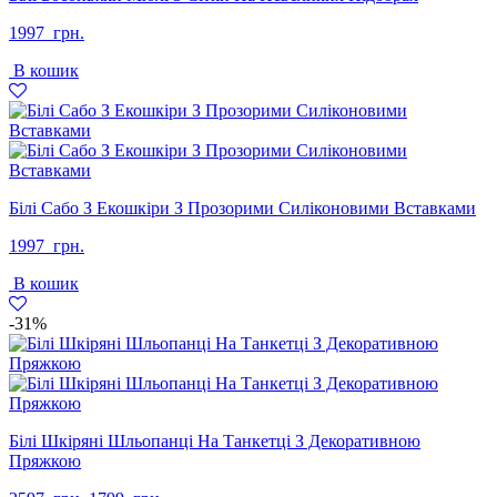
1997
грн.
В кошик
Білі Сабо З Екошкіри З Прозорими Силіконовими Вставками
1997
грн.
В кошик
-31%
Білі Шкіряні Шльопанці На Танкетці З Декоративною
Пряжкою