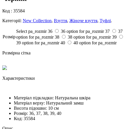
Код :
35584
Категорії:
New Collection
,
Взуття
,
Жіноче взуття
,
Туфлі
.
Select pa_rozmir
36
36 option for pa_rozmir
37
37
Розмiр
option for pa_rozmir
38
38 option for pa_rozmir
39
39 option for pa_rozmir
40
40 option for pa_rozmir
Розмірна сітка
Характеристики
Матеріал підкладки:
Натуральна шкіра
Матеріал верху:
Натуральний замш
Висота підошви:
10 см
Розмiр:
36, 37, 38, 39, 40
Код:
35584
Опис