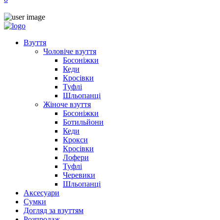
Взуття
Чоловіче взуття
Босоніжки
Кеди
Кросівки
Туфлі
Шльопанці
Жіноче взуття
Босоніжки
Ботильйони
Кеди
Крокси
Кросівки
Лофери
Туфлі
Черевики
Шльопанці
Аксесуари
Сумки
Догляд за взуттям
Розпродаж