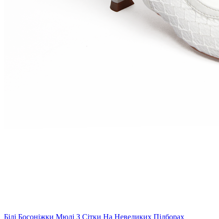
Білі Босоніжки Мюлі З Сітки На Невеликих Підборах