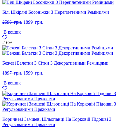
Білі Шкіряні Босоніжки З Переплетеними Ремінцями
Оригінальна
Поточна
2596
грн.
1899
грн.
ціна:
ціна:
В кошик
2596
1899
грн..
грн..
-16%
Бежеві Балетки З Сітки З Декоративними Ремінцями
Оригінальна
Поточна
1897
грн.
1599
грн.
ціна:
ціна:
В кошик
1897
1599
грн..
грн..
Коричневі Замшеві Шльопанці На Корковій Підошві З
Регульованими Пряжками