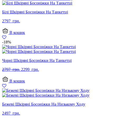
Білі Шкіряні Босоніжки На Танкетці
2797
грн.
В кошик
-18%
Чорні Шкіряні Босоніжки На Танкетці
Оригінальна
Поточна
2797
грн.
2299
грн.
ціна:
ціна:
2797
2299
В кошик
грн..
грн..
Бежеві Шкіряні Босоніжки На Низькому Ходу
2497
грн.