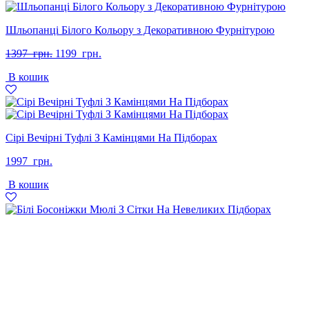
Шльопанці Білого Кольору з Декоративною Фурнітурою
Оригінальна
Поточна
1397
грн.
1199
грн.
ціна:
ціна:
В кошик
1397
1199
грн..
грн..
Сірі Вечірні Туфлі З Камінцями На Підборах
1997
грн.
В кошик