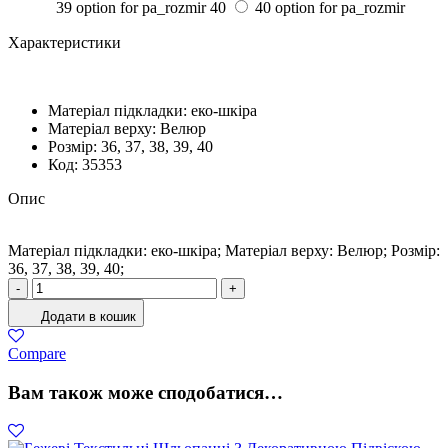
39 option for pa_rozmir
40
40 option for pa_rozmir
Характеристики
Матеріал підкладки:
еко-шкіра
Матеріал верху:
Велюр
Розмiр:
36, 37, 38, 39, 40
Код:
35353
Опис
Матеріал підкладки: еко-шкіра; Матеріал верху: Велюр; Розмiр:
36, 37, 38, 39, 40;
Туфлі
-
+
Жіночі
Додати в кошик
Велюр
Марсала
Compare
кількість
Вам також може сподобатися…