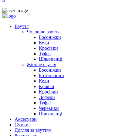
Взуття
Чоловіче взуття
Босоніжки
Кеди
Кросівки
Туфлі
Шльопанці
Жіноче взуття
Босоніжки
Ботильйони
Кеди
Крокси
Кросівки
Лофери
Туфлі
Черевики
Шльопанці
Аксесуари
Сумки
Догляд за взуттям
Розпродаж