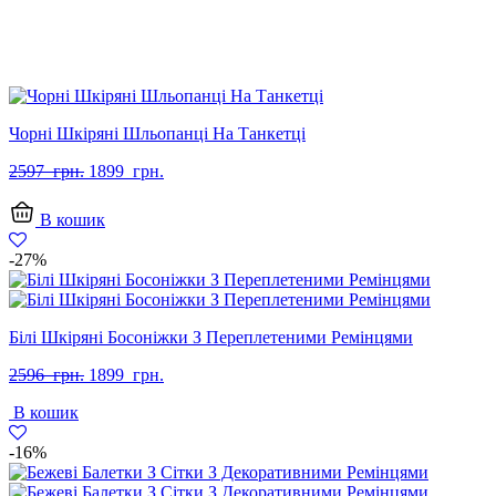
Чорні Шкіряні Шльопанці На Танкетці
Оригінальна
Поточна
2597
грн.
1899
грн.
ціна:
ціна:
2597
1899
В кошик
грн..
грн..
-27%
Білі Шкіряні Босоніжки З Переплетеними Ремінцями
Оригінальна
Поточна
2596
грн.
1899
грн.
ціна:
ціна:
В кошик
2596
1899
грн..
грн..
-16%