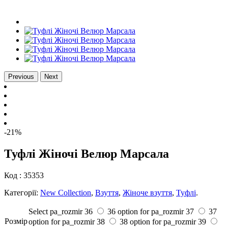
Previous
Next
-21%
Туфлі Жіночі Велюр Марсала
Код :
35353
Категорії:
New Collection
,
Взуття
,
Жіноче взуття
,
Туфлі
.
Select pa_rozmir
36
36 option for pa_rozmir
37
37
Розмiр
option for pa_rozmir
38
38 option for pa_rozmir
39