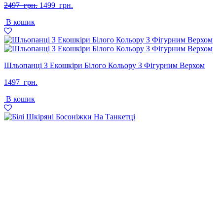
Оригінальна
Поточна
2497
грн.
1499
грн.
ціна:
ціна:
В кошик
2497
1499
грн..
грн..
Шльопанці З Екошкіри Білого Кольору З Фігурним Верхом
1497
грн.
В кошик