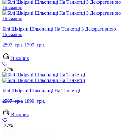
Білі Шкіряні Шльопанці На Танкетці З Декоративною
Пряжкою
Оригінальна
Поточна
2597
грн.
1799
грн.
ціна:
ціна:
2597
1799
В кошик
грн..
грн..
-27%
Білі Шкіряні Шльопанці На Танкетці
Оригінальна
Поточна
2597
грн.
1899
грн.
ціна:
ціна:
2597
1899
В кошик
грн..
грн..
-27%