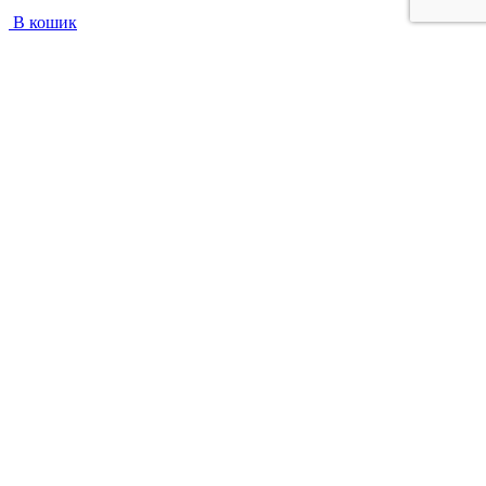
В кошик
+38 097 313 71 22
Каталог
Взуття
Жіноче взуття
Догляд за взуттям
Сумки
Аксесуари
Інформація
Блог