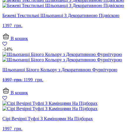
Бежеві Текстильні Шльопанці З Декоративною Підвіскою
1397
грн.
В кошик
-14%
Шльопанці Білого Кольору з Декоративною Фурнітурою
Оригінальна
Поточна
1397
грн.
1199
грн.
ціна:
ціна:
1397
1199
В кошик
грн..
грн..
Сірі Вечірні Туфлі З Камінцями На Підборах
1997
грн.