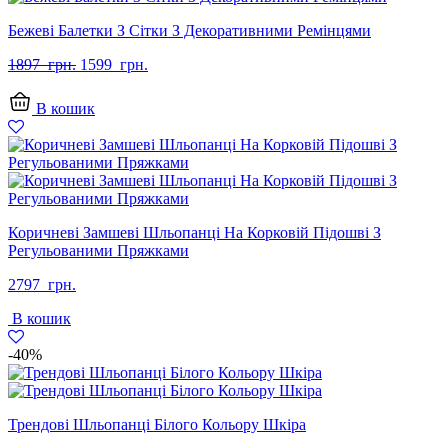
Бежеві Балетки З Сітки З Декоративними Ремінцями
Оригінальна
Поточна
1897
грн.
1599
грн.
ціна:
ціна:
1897
1599
В кошик
грн..
грн..
Коричневі Замшеві Шльопанці На Корковій Підошві З
Регульованими Пряжками
2797
грн.
В кошик
-40%
Трендові Шльопанці Білого Кольору Шкіра