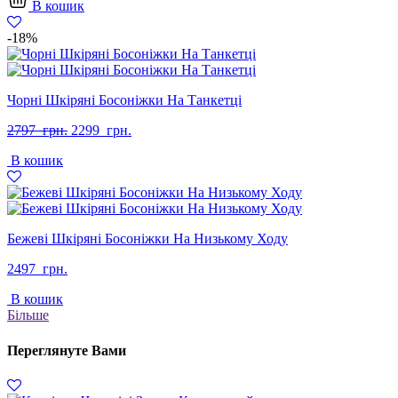
В кошик
-18%
Чорні Шкіряні Босоніжки На Танкетці
Оригінальна
Поточна
2797
грн.
2299
грн.
ціна:
ціна:
В кошик
2797
2299
грн..
грн..
Бежеві Шкіряні Босоніжки На Низькому Ходу
2497
грн.
В кошик
Більше
Переглянуте Вами