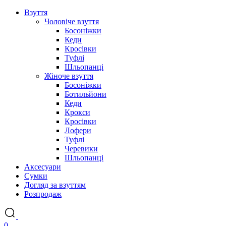
Взуття
Чоловіче взуття
Босоніжки
Кеди
Кросівки
Туфлі
Шльопанці
Жіноче взуття
Босоніжки
Ботильйони
Кеди
Крокси
Кросівки
Лофери
Туфлі
Черевики
Шльопанці
Аксесуари
Сумки
Догляд за взуттям
Розпродаж
0