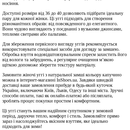
носіння.
Доступні розміри від 36 до 40 дозволяють підібрати ідеальну
пару для кожної жінки. Ці уггі підходять для створення
різноманітних образів: від повсякденного до елегантного.
Вони чудово виглядають у поєднанні з вузькими джинсами,
теплими светрами або пальтами.
Для збереження первісного вигляду уггів рекомендується
використовувати спеціальні засоби для догляду за замшею.
Обробка взуття водовідштовхувальним спреєм захистить його
від вологи та забруднень, а регулярне очищення м’якою
щіткою допоможе зберегти текстуру матеріалу.
Замовити жіночі уггі з натуральної замші кольору капучино
можна в інтернет-магазині InShoes.ua. Завдяки швидкій
доставці ваше замовлення прибуде в будь-який куточок
України, включаючи Київ, Львів, Одесу та інші міста. Зручні
способи оплати, такі як онлайн-платежі або післяплата,
зроблять процес покупки простим і комфортним.
Ці уггі стануть вашим надійним супутником у зимовий
період, даруючи тепло, комфорт і стиль. Замовляйте прямо
зараз і насолоджуйтесь якісним взуттям, яке ідеально
підходить для зими!