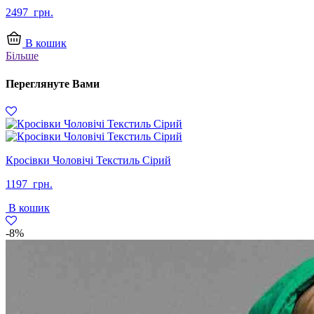
2497
грн.
В кошик
Більше
Переглянуте Вами
Кросівки Чоловічі Текстиль Сірий
1197
грн.
В кошик
-8%