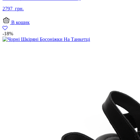
2797
грн.
В кошик
-18%