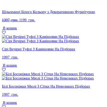
Шльопанці Білого Кольору з Декоративною Фурнітурою
Оригінальна
Поточна
1397
грн.
1199
грн.
ціна:
ціна:
В кошик
1397
1199
грн..
грн..
Сірі Вечірні Туфлі З Камінцями На Підборах
1997
грн.
В кошик
Білі Босоніжки Мюлі З Сітки На Невеликих Підборах
1997
грн.
В кошик