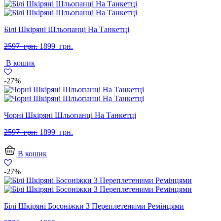
Білі Шкіряні Шльопанці На Танкетці
Оригінальна
Поточна
2597
грн.
1899
грн.
ціна:
ціна:
В кошик
2597
1899
грн..
грн..
-27%
Чорні Шкіряні Шльопанці На Танкетці
Оригінальна
Поточна
2597
грн.
1899
грн.
ціна:
ціна:
2597
1899
В кошик
грн..
грн..
-27%
Білі Шкіряні Босоніжки З Переплетеними Ремінцями