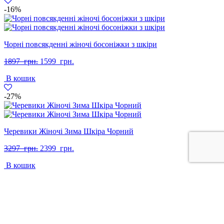
-16%
Чорні повсякденні жіночі босоніжки з шкіри
Оригінальна
Поточна
1897
грн.
1599
грн.
ціна:
ціна:
В кошик
1897
1599
грн..
грн..
-27%
Черевики Жіночі Зима Шкіра Чорний
Оригінальна
Поточна
3297
грн.
2399
грн.
ціна:
ціна:
В кошик
3297
2399
грн..
грн..
+38 097 313 71 22