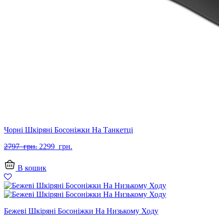
Чорні Шкіряні Босоніжки На Танкетці
Оригінальна
Поточна
2797
грн.
2299
грн.
ціна:
ціна:
2797
2299
В кошик
грн..
грн..
Бежеві Шкіряні Босоніжки На Низькому Ходу