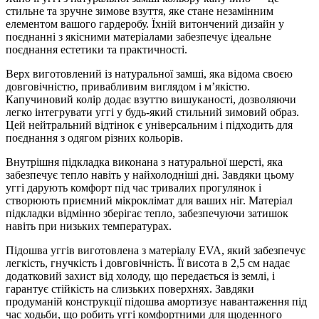
стильне та зручне зимове взуття, яке стане незамінним
елементом вашого гардеробу. Їхній витончений дизайн у
поєднанні з якісними матеріалами забезпечує ідеальне
поєднання естетики та практичності.
Верх виготовлений із натуральної замші, яка відома своєю
довговічністю, привабливим виглядом і м’якістю.
Капучиновий колір додає взуттю вишуканості, дозволяючи
легко інтегрувати уггі у будь-який стильний зимовий образ.
Цей нейтральний відтінок є універсальним і підходить для
поєднання з одягом різних кольорів.
Внутрішня підкладка виконана з натуральної шерсті, яка
забезпечує тепло навіть у найхолодніші дні. Завдяки цьому
уггі дарують комфорт під час тривалих прогулянок і
створюють приємний мікроклімат для ваших ніг. Матеріал
підкладки відмінно зберігає тепло, забезпечуючи затишок
навіть при низьких температурах.
Підошва уггів виготовлена з матеріалу EVA, який забезпечує
легкість, гнучкість і довговічність. Її висота в 2,5 см надає
додатковий захист від холоду, що передається із землі, і
гарантує стійкість на слизьких поверхнях. Завдяки
продуманій конструкції підошва амортизує навантаження під
час ходьби, що робить уггі комфортними для щоденного