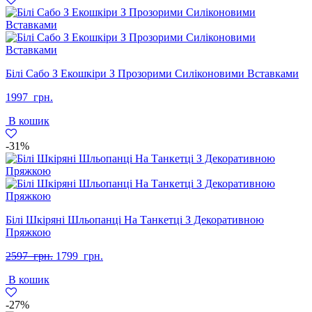
Білі Сабо З Екошкіри З Прозорими Силіконовими Вставками
1997
грн.
В кошик
-31%
Білі Шкіряні Шльопанці На Танкетці З Декоративною
Пряжкою
Оригінальна
Поточна
2597
грн.
1799
грн.
ціна:
ціна:
В кошик
2597
1799
грн..
грн..
-27%