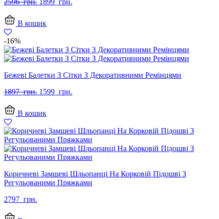
Оригінальна
Поточна
2596
грн.
1899
грн.
ціна:
ціна:
2596
1899
В кошик
грн..
грн..
-16%
Бежеві Балетки З Сітки З Декоративними Ремінцями
Оригінальна
Поточна
1897
грн.
1599
грн.
ціна:
ціна:
1897
1599
В кошик
грн..
грн..
Коричневі Замшеві Шльопанці На Корковій Підошві З
Регульованими Пряжками
2797
грн.