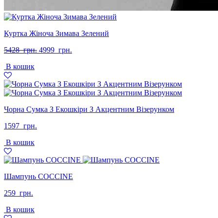
Куртка Жіноча Зимава Зелений
Оригінальна
Поточна
5428
грн.
4999
грн.
ціна:
ціна:
В кошик
5428
4999
грн..
грн..
Чорна Сумка З Екошкіри З Акцентним Візерунком
1597
грн.
В кошик
Шампунь COCCINE
259
грн.
В кошик