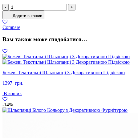
Уги
-
+
Жіночі
Додати в кошик
Натуральна
Замша
Compare
Капучіно
кількість
Вам також може сподобатися…
Бежеві Текстильні Шльопанці З Декоративною Підвіскою
1397
грн.
В кошик
-14%