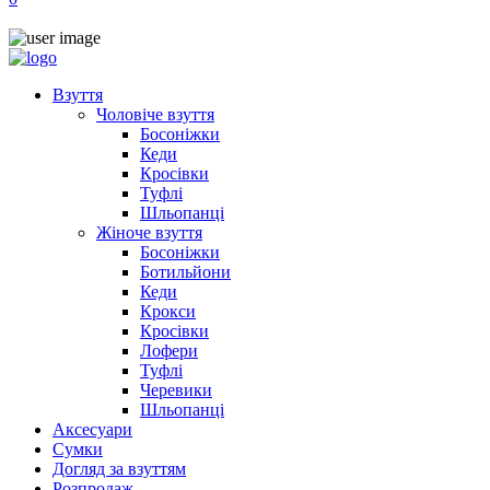
Взуття
Чоловіче взуття
Босоніжки
Кеди
Кросівки
Туфлі
Шльопанці
Жіноче взуття
Босоніжки
Ботильйони
Кеди
Крокси
Кросівки
Лофери
Туфлі
Черевики
Шльопанці
Аксесуари
Сумки
Догляд за взуттям
Розпродаж