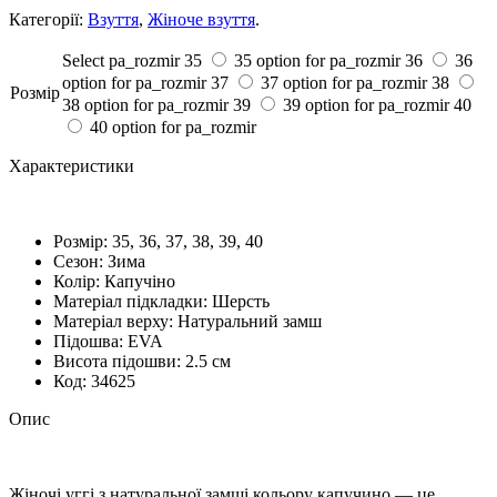
Категорії:
Взуття
,
Жіноче взуття
.
Select pa_rozmir
35
35 option for pa_rozmir
36
36
option for pa_rozmir
37
37 option for pa_rozmir
38
Розмiр
38 option for pa_rozmir
39
39 option for pa_rozmir
40
40 option for pa_rozmir
Характеристики
Розмiр:
35, 36, 37, 38, 39, 40
Сезон:
Зима
Колір:
Капучіно
Матеріал підкладки:
Шерсть
Матеріал верху:
Натуральний замш
Підошва:
EVA
Висота підошви:
2.5 cм
Код:
34625
Опис
Жіночі уггі з натуральної замші кольору капучино — це