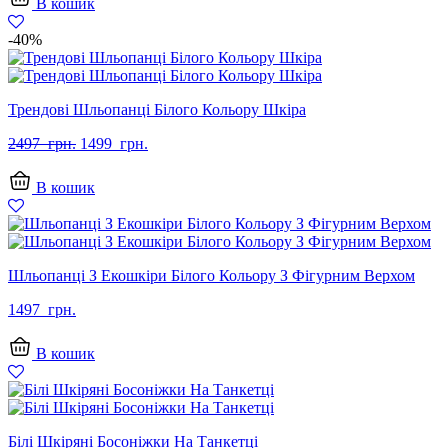
В кошик
-40%
Трендові Шльопанці Білого Кольору Шкіра
Оригінальна
Поточна
2497
грн.
1499
грн.
ціна:
ціна:
2497
1499
В кошик
грн..
грн..
Шльопанці З Екошкіри Білого Кольору З Фігурним Верхом
1497
грн.
В кошик
Білі Шкіряні Босоніжки На Танкетці