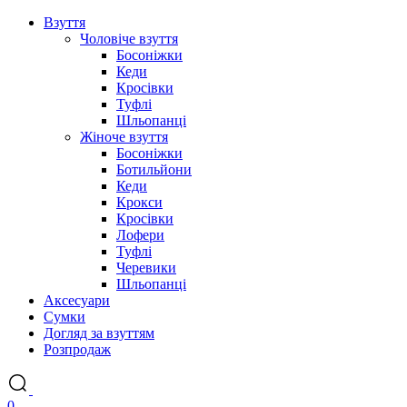
Взуття
Чоловіче взуття
Босоніжки
Кеди
Кросівки
Туфлі
Шльопанці
Жіноче взуття
Босоніжки
Ботильйони
Кеди
Крокси
Кросівки
Лофери
Туфлі
Черевики
Шльопанці
Аксесуари
Сумки
Догляд за взуттям
Розпродаж
0