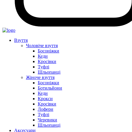
Взуття
Чоловіче взуття
Босоніжки
Кеди
Кросівки
Туфлі
Шльопанці
Жіноче взуття
Босоніжки
Ботильйони
Кеди
Крокси
Кросівки
Лофери
Туфлі
Черевики
Шльопанці
Аксесуари