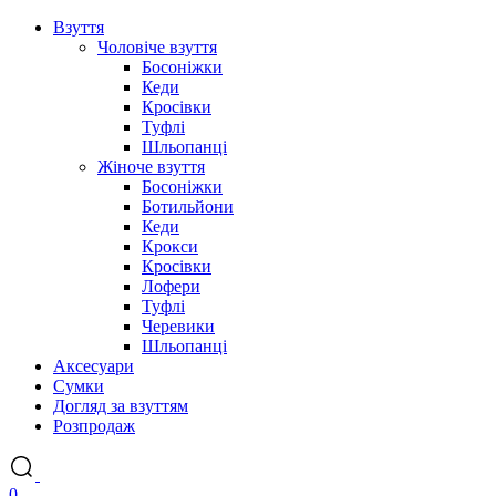
Взуття
Чоловіче взуття
Босоніжки
Кеди
Кросівки
Туфлі
Шльопанці
Жіноче взуття
Босоніжки
Ботильйони
Кеди
Крокси
Кросівки
Лофери
Туфлі
Черевики
Шльопанці
Аксесуари
Сумки
Догляд за взуттям
Розпродаж
0