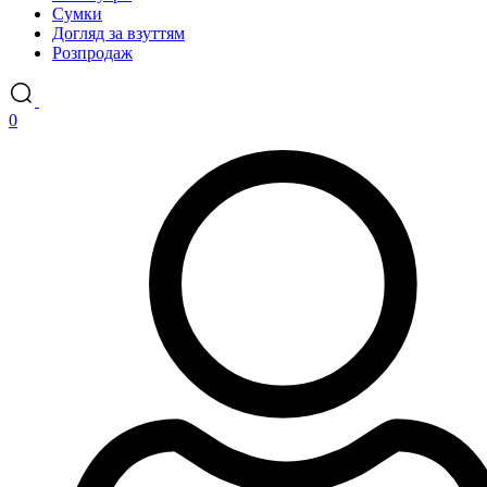
Сумки
Догляд за взуттям
Розпродаж
0