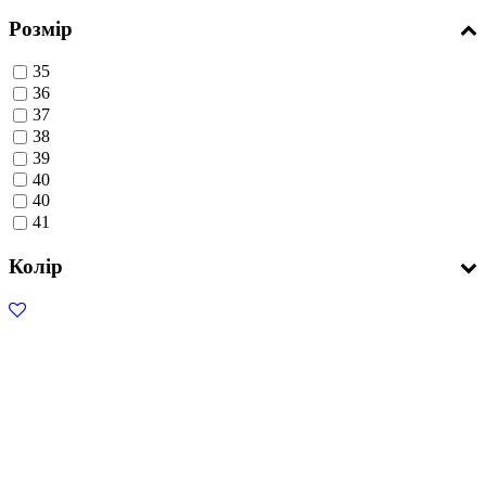
Розмір
35
36
37
38
39
40
40
41
Колір