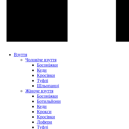
Взуття
Чоловіче взуття
Босоніжки
Кеди
Кросівки
Туфлі
Шльопанці
Жіноче взуття
Босоніжки
Ботильйони
Кеди
Крокси
Кросівки
Лофери
Туфлі