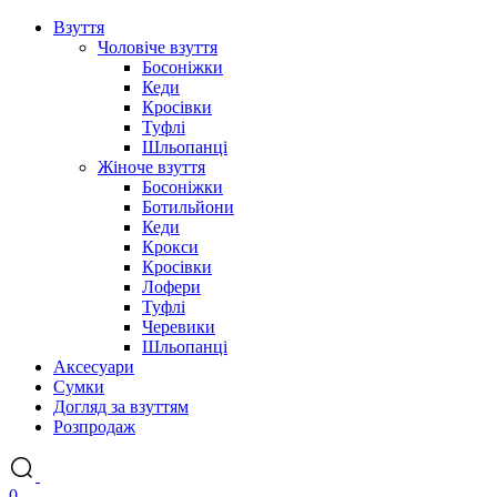
Взуття
Чоловіче взуття
Босоніжки
Кеди
Кросівки
Туфлі
Шльопанці
Жіноче взуття
Босоніжки
Ботильйони
Кеди
Крокси
Кросівки
Лофери
Туфлі
Черевики
Шльопанці
Аксесуари
Сумки
Догляд за взуттям
Розпродаж
0