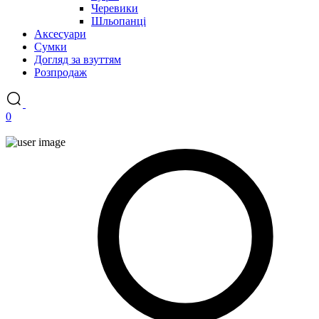
Черевики
Шльопанці
Аксесуари
Сумки
Догляд за взуттям
Розпродаж
0