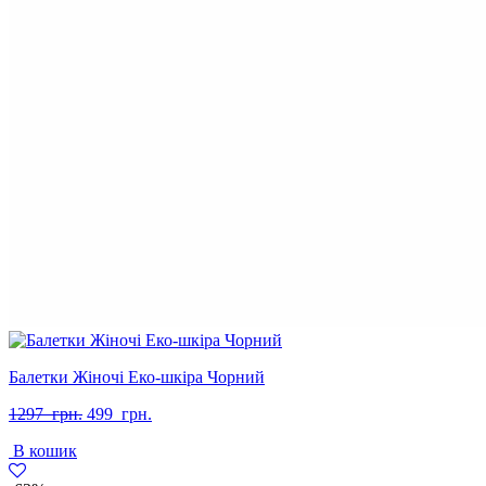
Балетки Жіночі Еко-шкіра Чорний
Оригінальна
Поточна
1297
грн.
499
грн.
ціна:
ціна:
В кошик
1297
499
грн..
грн..