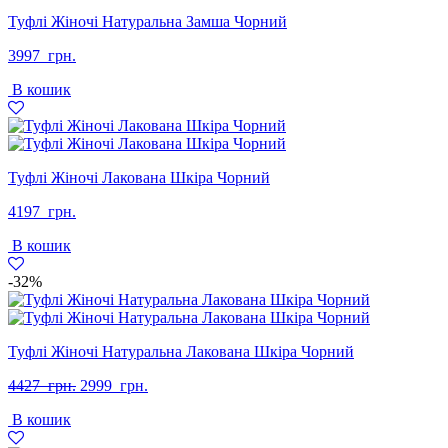
Туфлі Жіночі Натуральна Замша Чорний
3997
грн.
В кошик
Туфлі Жіночі Лакована Шкіра Чорний
4197
грн.
В кошик
-32%
Туфлі Жіночі Натуральна Лакована Шкіра Чорний
Оригінальна
Поточна
4427
грн.
2999
грн.
ціна:
ціна:
В кошик
4427
2999
грн..
грн..