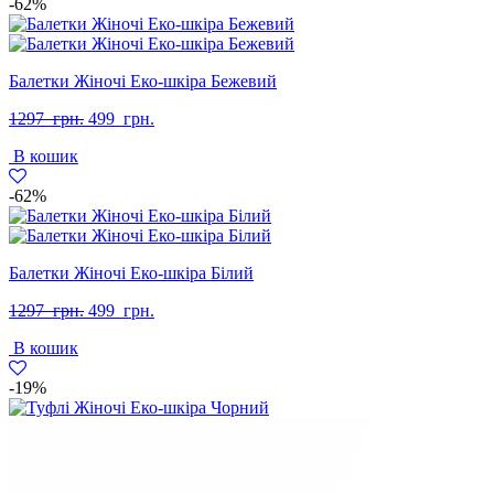
-62%
Балетки Жіночі Еко-шкіра Бежевий
Оригінальна
Поточна
1297
грн.
499
грн.
ціна:
ціна:
В кошик
1297
499
грн..
грн..
-62%
Балетки Жіночі Еко-шкіра Білий
Оригінальна
Поточна
1297
грн.
499
грн.
ціна:
ціна:
В кошик
1297
499
грн..
грн..
-19%