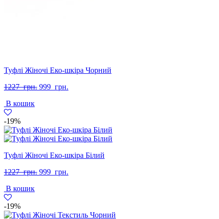
Туфлі Жіночі Еко-шкіра Чорний
Оригінальна
Поточна
1227
грн.
999
грн.
ціна:
ціна:
В кошик
1227
999
грн..
грн..
-19%
Туфлі Жіночі Еко-шкіра Білий
Оригінальна
Поточна
1227
грн.
999
грн.
ціна:
ціна:
В кошик
1227
999
грн..
грн..
-19%