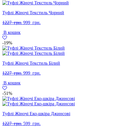
Туфлі Жіночі Текстиль Чорний
Оригінальна
Поточна
1227
грн.
999
грн.
ціна:
ціна:
В кошик
1227
999
грн..
грн..
-19%
Туфлі Жіночі Текстиль Білий
Оригінальна
Поточна
1227
грн.
999
грн.
ціна:
ціна:
В кошик
1227
999
грн..
грн..
-51%
Туфлі Жіночі Еко-шкіра Джинсові
Оригінальна
Поточна
1227
грн.
599
грн.
ціна:
ціна: