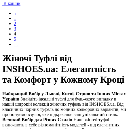
В кошик
1227
599
грн..
грн..
←
1
2
3
4
5
→
Жіночі Туфлі від
INSHOES.ua: Елегантність
та Комфорт у Кожному Кроці
Найкращий Вибір у Львові, Києві, Стрию та Інших Містах
України
Знайдіть ідеальні туфлі для будь-якого випадку в
нашій широкій колекції жіночих туфель від INSHOES.ua. Від
класичних чорних туфель до модних кольорових варіантів, ми
пропонуємо взуття, яке підкреслює ваш унікальний стиль.
Великий Вибір для Різних Стилів
Наші жіночі туфлі
включають в себе різноманітність моделей - від елегантних