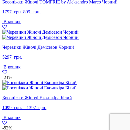
Босоніжки Жіночі TOMFRIE by Aleksandro Marco Чорний
Оригінальна
Поточна
1797
грн.
899
грн.
ціна:
ціна:
В кошик
1797
899
грн..
грн..
Черевики Жіночі Демісезон Чорний
5297
грн.
В кошик
-21%
Босоніжки Жіночі Еко-шкіра Білий
1099
грн.
–
1397
грн.
В кошик
-52%