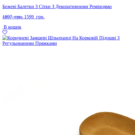
Бежеві Балетки З Сітки З Декоративними Ремінцями
Оригінальна
Поточна
1897
грн.
1599
грн.
ціна:
ціна:
В кошик
1897
1599
грн..
грн..