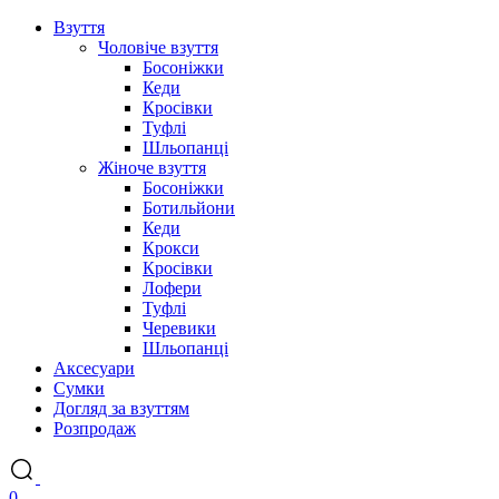
Взуття
Чоловіче взуття
Босоніжки
Кеди
Кросівки
Туфлі
Шльопанці
Жіноче взуття
Босоніжки
Ботильйони
Кеди
Крокси
Кросівки
Лофери
Туфлі
Черевики
Шльопанці
Аксесуари
Сумки
Догляд за взуттям
Розпродаж
0