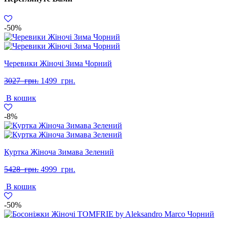
-50%
Черевики Жіночі Зима Чорний
Оригінальна
Поточна
3027
грн.
1499
грн.
ціна:
ціна:
В кошик
3027
1499
грн..
грн..
-8%
Куртка Жіноча Зимава Зелений
Оригінальна
Поточна
5428
грн.
4999
грн.
ціна:
ціна:
В кошик
5428
4999
грн..
грн..
-50%