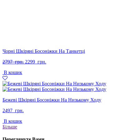
Чорні Шкіряні Босоніжки На Танкетці
Оригінальна
Поточна
2797
грн.
2299
грн.
ціна:
ціна:
В кошик
2797
2299
грн..
грн..
Бежеві Шкіряні Босоніжки На Низькому Ходу
2497
грн.
В кошик
Більше
Переглянуте Вами