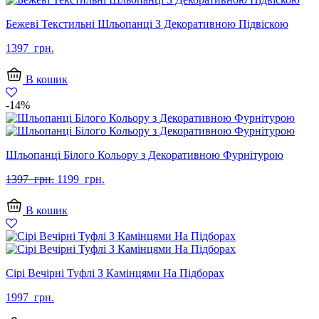
Бежеві Текстильні Шльопанці З Декоративною Підвіскою
1397
грн.
В кошик
-14%
Шльопанці Білого Кольору з Декоративною Фурнітурою
Оригінальна
Поточна
1397
грн.
1199
грн.
ціна:
ціна:
1397
1199
В кошик
грн..
грн..
Сірі Вечірні Туфлі З Камінцями На Підборах
1997
грн.