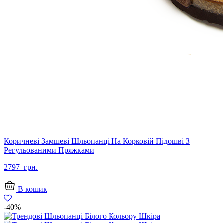
Коричневі Замшеві Шльопанці На Корковій Підошві З
Регульованими Пряжками
2797
грн.
В кошик
-40%