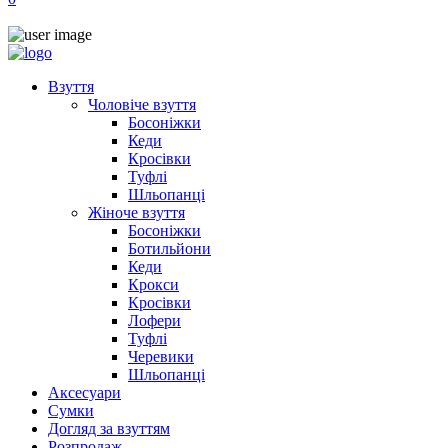
Взуття
Чоловіче взуття
Босоніжки
Кеди
Кросівки
Туфлі
Шльопанці
Жіноче взуття
Босоніжки
Ботильйони
Кеди
Крокси
Кросівки
Лофери
Туфлі
Черевики
Шльопанці
Аксесуари
Сумки
Догляд за взуттям
Розпродаж