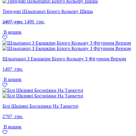
Трендові Шльопанці Білого Кольору Шкіра
Оригінальна
Поточна
2497
грн.
1499
грн.
ціна:
ціна:
В кошик
2497
1499
грн..
грн..
Шльопанці З Екошкіри Білого Кольору З Фігурним Верхом
1497
грн.
В кошик
Білі Шкіряні Босоніжки На Танкетці
2797
грн.
В кошик