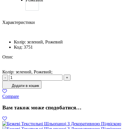
Характеристики
Колір:
зелений, Рожевий
Код:
3751
Опис
Колір: зелений, Рожевий;
Костюм
-
+
Жіночий
Додати в кошик
Трикотажний
Рожевий
Compare
кількість
Вам також може сподобатися…