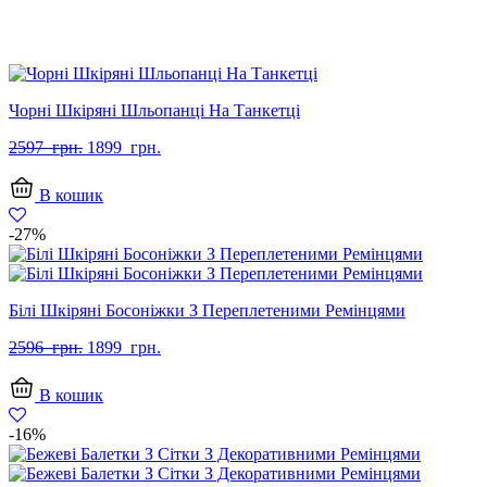
Чорні Шкіряні Шльопанці На Танкетці
Оригінальна
Поточна
2597
грн.
1899
грн.
ціна:
ціна:
2597
1899
В кошик
грн..
грн..
-27%
Білі Шкіряні Босоніжки З Переплетеними Ремінцями
Оригінальна
Поточна
2596
грн.
1899
грн.
ціна:
ціна:
2596
1899
В кошик
грн..
грн..
-16%