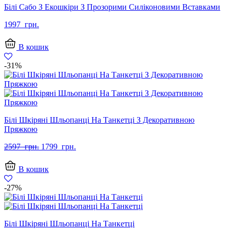
Білі Сабо З Екошкіри З Прозорими Силіконовими Вставками
1997
грн.
В кошик
-31%
Білі Шкіряні Шльопанці На Танкетці З Декоративною
Пряжкою
Оригінальна
Поточна
2597
грн.
1799
грн.
ціна:
ціна:
2597
1799
В кошик
грн..
грн..
-27%
Білі Шкіряні Шльопанці На Танкетці