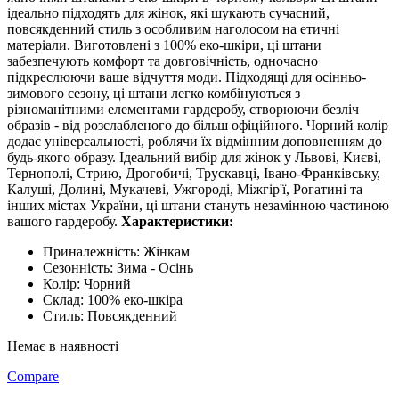
ідеально підходять для жінок, які шукають сучасний,
повсякденний стиль з особливим наголосом на етичні
матеріали. Виготовлені з 100% еко-шкіри, ці штани
забезпечують комфорт та довговічність, одночасно
підкреслюючи ваше відчуття моди. Підходящі для осінньо-
зимового сезону, ці штани легко комбінуються з
різноманітними елементами гардеробу, створюючи безліч
образів - від розслабленого до більш офіційного. Чорний колір
додає універсальності, роблячи їх відмінним доповненням до
будь-якого образу. Ідеальний вибір для жінок у Львові, Києві,
Тернополі, Стрию, Дрогобичі, Трускавці, Івано-Франківську,
Калуші, Долині, Мукачеві, Ужгороді, Міжгір'ї, Рогатині та
інших містах України, ці штани стануть незамінною частиною
вашого гардеробу.
Характеристики:
Приналежність: Жінкам
Сезонність: Зима - Осінь
Колір: Чорний
Склад: 100% еко-шкіра
Стиль: Повсякденний
Немає в наявності
Compare