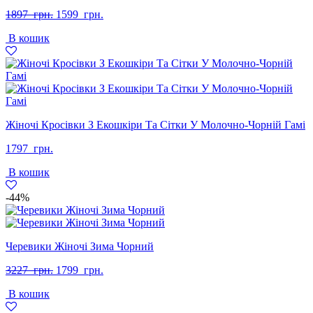
Оригінальна
Поточна
1897
грн.
1599
грн.
ціна:
ціна:
В кошик
1897
1599
грн..
грн..
Жіночі Кросівки З Екошкіри Та Сітки У Молочно-Чорній Гамі
1797
грн.
В кошик
-44%
Черевики Жіночі Зима Чорний
Оригінальна
Поточна
3227
грн.
1799
грн.
ціна:
ціна:
В кошик
3227
1799
грн..
грн..