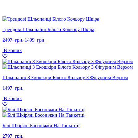
Трендові Шльопанці Білого Кольору Шкіра
Оригінальна
Поточна
2497
грн.
1499
грн.
ціна:
ціна:
В кошик
2497
1499
грн..
грн..
Шльопанці З Екошкіри Білого Кольору З Фігурним Верхом
1497
грн.
В кошик
Білі Шкіряні Босоніжки На Танкетці
2797
грн.