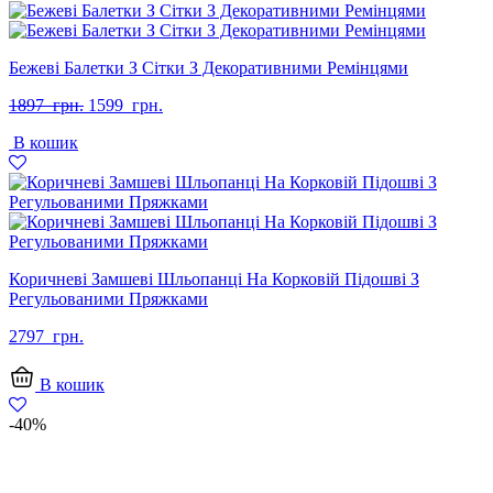
Бежеві Балетки З Сітки З Декоративними Ремінцями
Оригінальна
Поточна
1897
грн.
1599
грн.
ціна:
ціна:
В кошик
1897
1599
грн..
грн..
Коричневі Замшеві Шльопанці На Корковій Підошві З
Регульованими Пряжками
2797
грн.
В кошик
-40%