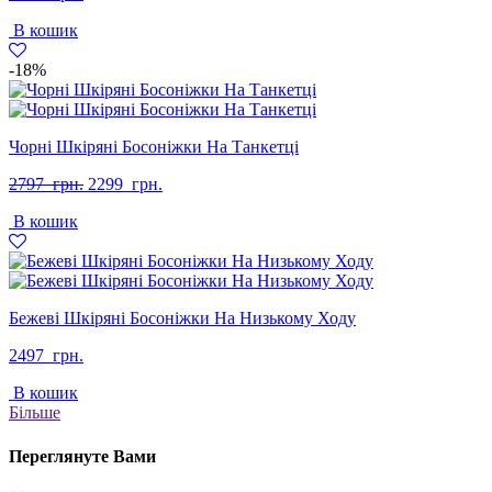
В кошик
-18%
Чорні Шкіряні Босоніжки На Танкетці
Оригінальна
Поточна
2797
грн.
2299
грн.
ціна:
ціна:
В кошик
2797
2299
грн..
грн..
Бежеві Шкіряні Босоніжки На Низькому Ходу
2497
грн.
В кошик
Більше
Переглянуте Вами