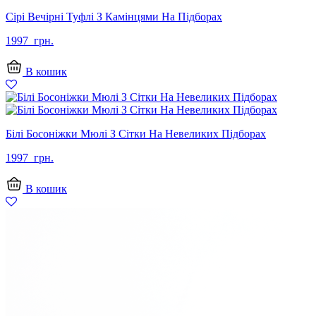
Сірі Вечірні Туфлі З Камінцями На Підборах
1997
грн.
В кошик
Білі Босоніжки Мюлі З Сітки На Невеликих Підборах
1997
грн.
В кошик