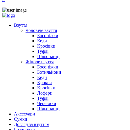
Взуття
Чоловіче взуття
Босоніжки
Кеди
Кросівки
Туфлі
Шльопанці
Жіноче взуття
Босоніжки
Ботильйони
Кеди
Крокси
Кросівки
Лофери
Туфлі
Черевики
Шльопанці
Аксесуари
Сумки
Догляд за взуттям
Розпродаж