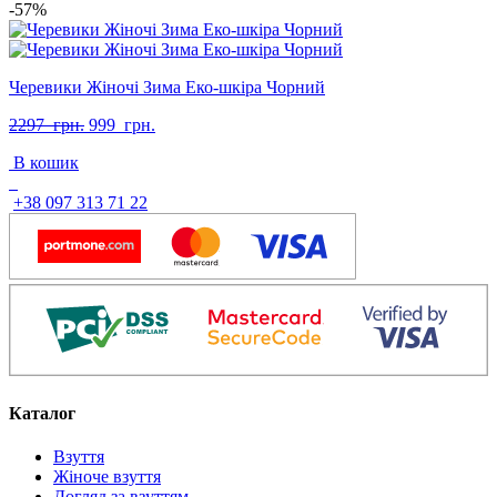
-57%
Черевики Жіночі Зима Еко-шкіра Чорний
Оригінальна
Поточна
2297
грн.
999
грн.
ціна:
ціна:
В кошик
2297
999
грн..
грн..
+38 097 313 71 22
Каталог
Взуття
Жіноче взуття
Догляд за взуттям