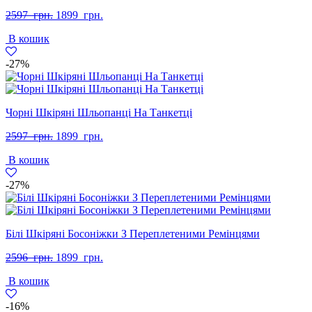
Оригінальна
Поточна
2597
грн.
1899
грн.
ціна:
ціна:
В кошик
2597
1899
грн..
грн..
-27%
Чорні Шкіряні Шльопанці На Танкетці
Оригінальна
Поточна
2597
грн.
1899
грн.
ціна:
ціна:
В кошик
2597
1899
грн..
грн..
-27%
Білі Шкіряні Босоніжки З Переплетеними Ремінцями
Оригінальна
Поточна
2596
грн.
1899
грн.
ціна:
ціна:
В кошик
2596
1899
грн..
грн..
-16%