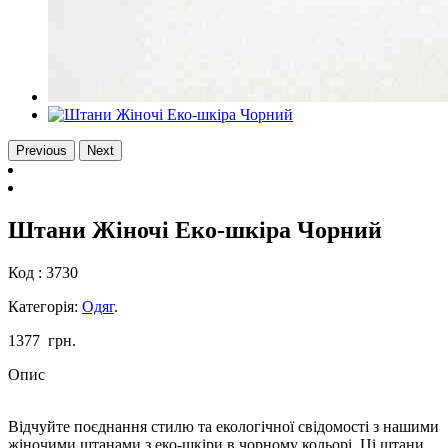
Previous
Next
Штани Жіночі Еко-шкіра Чорний
Код :
3730
Категорія:
Одяг
.
1377
грн.
Опис
Відчуйте поєднання стилю та екологічної свідомості з нашими
жіночими штанами з еко-шкіри в чорному кольорі. Ці штани