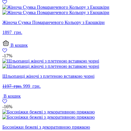
Жіноча Сумка Помаранчевого Кольору з Екошкіри
1897
грн.
В кошик
-17%
Шльопанці жіночі з плетеною вставкою чорні
Оригінальна
Поточна
1197
грн.
999
грн.
ціна:
ціна:
В кошик
1197
999
грн..
грн..
-16%
Босоніжки бежеві з декоративною пряжкою