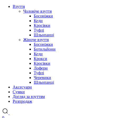
Взуття
Чоловіче взуття
Босоніжки
Кеди
Кросівки
Туфлі
Шльопанці
Жіноче взуття
Босоніжки
Ботильйони
Кеди
Крокси
Кросівки
Лофери
Туфлі
Черевики
Шльопанці
Аксесуари
Сумки
Догляд за взуттям
Розпродаж
0