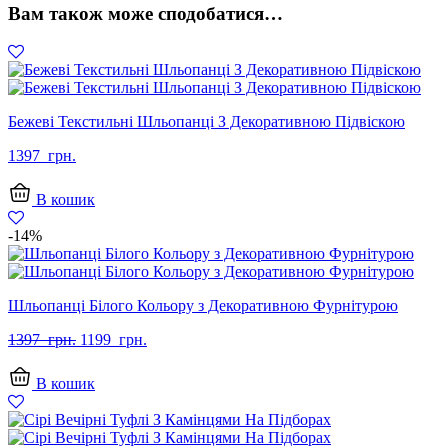
Вам також може сподобатися…
Бежеві Текстильні Шльопанці З Декоративною Підвіскою
1397
грн.
В кошик
-14%
Шльопанці Білого Кольору з Декоративною Фурнітурою
Оригінальна
Поточна
1397
грн.
1199
грн.
ціна:
ціна:
1397
1199
В кошик
грн..
грн..