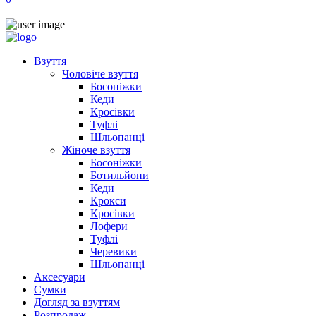
Взуття
Чоловіче взуття
Босоніжки
Кеди
Кросівки
Туфлі
Шльопанці
Жіноче взуття
Босоніжки
Ботильйони
Кеди
Крокси
Кросівки
Лофери
Туфлі
Черевики
Шльопанці
Аксесуари
Сумки
Догляд за взуттям
Розпродаж