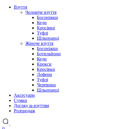
Взуття
Чоловіче взуття
Босоніжки
Кеди
Кросівки
Туфлі
Шльопанці
Жіноче взуття
Босоніжки
Ботильйони
Кеди
Крокси
Кросівки
Лофери
Туфлі
Черевики
Шльопанці
Аксесуари
Сумки
Догляд за взуттям
Розпродаж
0