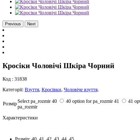
Previous
Next
Кросіки Чоловічі Шкіра Чорний
Код :
31838
Категорії:
Взуття
,
Кросівки
,
Чоловіче взуття
.
Select pa_rozmir
40
40 option for pa_rozmir
41
41 op
Розмiр
pa_rozmir
Характеристики
Розмiр:
40, 41, 42, 43, 44, 45