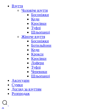
Взуття
Чоловіче взуття
Босоніжки
Кеди
Кросівки
Туфлі
Шльопанці
Жіноче взуття
Босоніжки
Ботильйони
Кеди
Крокси
Кросівки
Лофери
Туфлі
Черевики
Шльопанці
Аксесуари
Сумки
Догляд за взуттям
Розпродаж
0