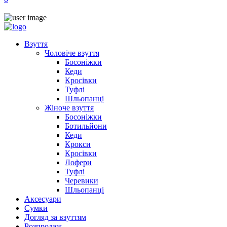
Взуття
Чоловіче взуття
Босоніжки
Кеди
Кросівки
Туфлі
Шльопанці
Жіноче взуття
Босоніжки
Ботильйони
Кеди
Крокси
Кросівки
Лофери
Туфлі
Черевики
Шльопанці
Аксесуари
Сумки
Догляд за взуттям
Розпродаж